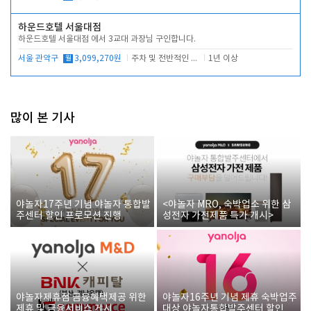
하운드호텔 서울대점
하운드호텔 서울대점 에서 3교대 과장님 구인합니다.
서울 관악구
월
3,099,270원
주차 및 전반적인 당번업무
1년 이상
많이 본 기사
야놀자17주년 기념 야놀자 통합발
<야놀자 MRO, 숙박업소 위한 삼
주센터 할인 프로모션 진행
성전자 가전제품 특가 개시>
야놀자제휴점 금융혜택제공 위한
야놀자16주년 기념 제휴 숙박업주
제휴 및 금융서비스 게시
대상 야놀자통합발주센터 할인쿠