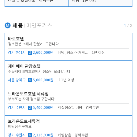
객실 및 호텔청소
경력무관
베팅
1년 이상
채용
메인포커스
1
/
2
바로호텔
청소한분..<캐셔 한분>.. 구합니다.
경기 하남시
월
2,600,000원
베팅.,청소<<캐셔 모셔봅니다.
1년 이상
제이베이 관광호텔
수유제이베이호텔에서 청소팀 모집합니다
서울 강북구
월
5,600,000원
1년 이상
브라운도트호텔 세류점
부부또는 자매 청소팀 구합니다.
경기 수원시
월
5,400,000원
객실청소및 베팅
경력무관
브라운도트세류점
베팅삼촌구해요
경기 수원시
월
2,316,930원
베팅삼촌
경력무관