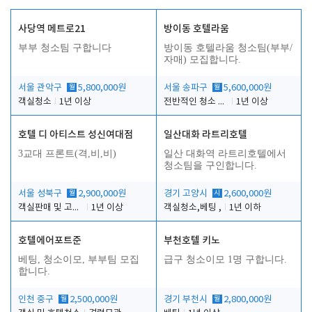
사당역 메트로21
방이동 호텔라움
부부 청소팀 구합니다
방이동 호텔라움 청소팀(부부/
자매) 모집합니다.
서울 관악구
월
5,800,000원
서울 송파구
월
5,600,000원
객실청소
1년 이상
전반적인 청소 업무(객실청소.객실정리)
1년 이상
호텔 디 아티스트 성신여대점
일산대화 라트리호텔
3교대 프론트(격,비,비)
일산 대화역 라트리호텔에서
청소팀을 구인합니다.
서울 성북구
월
2,900,000원
경기 고양시
시
2,600,000원
객실판매 및 고객응대
1년 이상
객실청소,베팅 ,
1년 이하
호텔에어포트준
부천호텔 키노
베팅, 청소이모, 부부팀 모집
급구 청소이모 1명 구합니다.
합니다.
인천 중구
월
2,500,000원
경기 부천시
월
2,800,000원