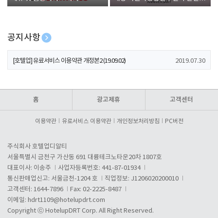
폰 증정
공지사항
[호텔업] 개인정보 처리방침 개정본1 (19.09.02)
2019.07.30
[호텔업] 유료서비스 이용약관 개정본2 (19.09.02)
2019.07.30
[호텔업] 개인정보 처리방침 개정본2 (19.09.02)
2019.07.30
홈
광고제휴
고객센터
이용약관
유료서비스 이용약관
개인정보처리방침
PC버전
주식회사 호텔업디알티
서울특별시 금천구 가산동 691 대륭테크노타운20차 1807호
대표이사: 이송주
사업자등록번호: 441-87-01934
통신판매업신고: 서울금천-1204 호
직업정보: J1206020200010
고객센터: 1644-7896
Fax: 02-2225-8487
이메일:
hdrt1109@hotelupdrt.com
Copyright ⓒ HotelupDRT Corp. All Right Reserved.