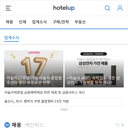
채용
인재
업계소식
구매/견적
부동산
업계소식
야놀자17주년 기념 야놀자 통합발
<야놀자 MRO, 숙박업소 위한 삼
주센터 할인 프로모션 진행
성전자 가전제품 특가 개시>
야놀자제휴점 금융혜택제공 위한 제휴 및 금융서비스 게시
울산시, 피서․행락지 주변 불법행위 19건 적발
더보기
채용
메인박스
1
/
4