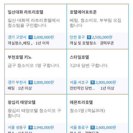
일산대화 라트리호텔
호텔에어포트준
일산 대화역 라트리호텔에서
베팅, 청소이모, 부부팀 모집
청소팀을 구인합니다.
합니다.
경기 고양시
시
2,600,000원
인천 중구
월
2,500,000원
객실청소,베팅 ,
1년 이하
객실 및 호텔청소
경력무관
부천호텔 키노
스타일호텔
급구 청소이모 1명 구합니다.
3교대 당번 구합니다.
경기 부천시
월
2,800,000원
서울 서초구
월
2,800,000원
베팅
1년 이상
전반적인 당번업무
1년 이상
왕십리 태양모텔
레몬트리호텔
왕십리 태양모텔 청소이모 구
청소1명 (객실26개)
합니다.
서울 성동구
월
2,940,000원
서울 종로구
월
2,600,000원