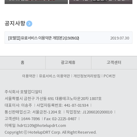
폰 증정
공지사항
[호텔업] 개인정보 처리방침 개정본1 (19.09.02)
2019.07.30
[호텔업] 유료서비스 이용약관 개정본2 (19.09.02)
2019.07.30
[호텔업] 개인정보 처리방침 개정본2 (19.09.02)
2019.07.30
홈
광고제휴
고객센터
이용약관
유료서비스 이용약관
개인정보처리방침
PC버전
주식회사 호텔업디알티
서울특별시 금천구 가산동 691 대륭테크노타운20차 1807호
대표이사: 이송주
사업자등록번호: 441-87-01934
통신판매업신고: 서울금천-1204 호
직업정보: J1206020200010
고객센터: 1644-7896
Fax: 02-2225-8487
이메일:
hdrt1109@hotelupdrt.com
Copyright ⓒ HotelupDRT Corp. All Right Reserved.