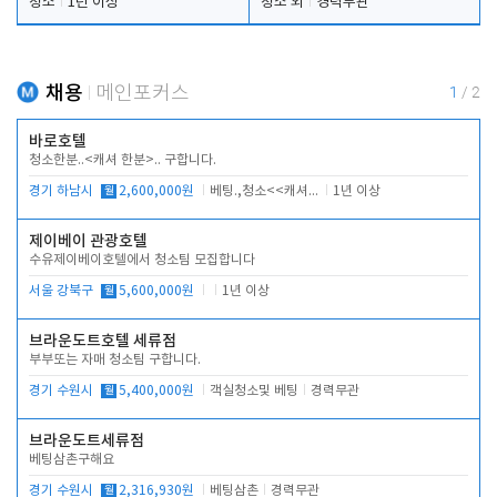
청소
1년 이상
청소 외
경력무관
채용
메인포커스
1
/
2
바로호텔
청소한분..<캐셔 한분>.. 구합니다.
경기 하남시
월
2,600,000원
베팅.,청소<<캐셔 모셔봅니다.
1년 이상
제이베이 관광호텔
수유제이베이호텔에서 청소팀 모집합니다
서울 강북구
월
5,600,000원
1년 이상
브라운도트호텔 세류점
부부또는 자매 청소팀 구합니다.
경기 수원시
월
5,400,000원
객실청소및 베팅
경력무관
브라운도트세류점
베팅삼촌구해요
경기 수원시
월
2,316,930원
베팅삼촌
경력무관