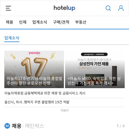
채용
인재
업계소식
구매/견적
부동산
업계소식
야놀자17주년 기념 야놀자 통합발
<야놀자 MRO, 숙박업소 위한 삼
주센터 할인 프로모션 진행
성전자 가전제품 특가 개시>
야놀자제휴점 금융혜택제공 위한 제휴 및 금융서비스 게시
울산시, 피서․행락지 주변 불법행위 19건 적발
더보기
채용
메인박스
1
/
4