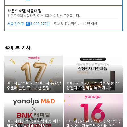
하운드호텔 서울대점
하운드호텔 서울대점 에서 3교대 과장님 구인합니다.
서울 관악구
월
3,099,270원
주차 및 전반적인 당번업무
1년 이상
많이 본 기사
야놀자17주년 기념 야놀자 통합발
<야놀자 MRO, 숙박업소 위한 삼
주센터 할인 프로모션 진행
성전자 가전제품 특가 개시>
야놀자제휴점 금융혜택제공 위한
야놀자16주년 기념 제휴 숙박업주
제휴 및 금융서비스 게시
대상 야놀자통합발주센터 할인쿠