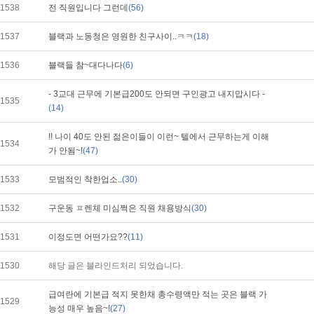
1538
전 직원입니다 그런데
(56)
1537
블랙과 노동청은 영원한 친구사이..ㅋㅋ
(18)
1536
블랙들 참~대다나다
(6)
- 3교대 근무에 기본급200도 안되면 구인광고 내지맙시다 -
1535
(14)
!! 나이 40도 안된 젊은이들이 이런~ 텔에서 근무하는게 이해
1534
가 안됨~!
(47)
1533
모범적인 착한업소..
(30)
1532
구운동 ㅍ렌체 미심쩍은 직원 채용방식
(30)
1531
이정도면 어떤가요??
(11)
1530
해당 글은 블라인드처리 되었습니다.
급여란에 기본급 적지 못한채 총수령액만 적는 곳은 블랙 가
1529
능성 매우 높음~!
(27)