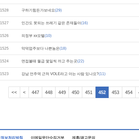
1528
구하기힘든가보네요
(29)
1527
인간도 못되는 쓰레기 같은 존재들아
(16)
1526
의정부 xx모텔
(10)
1525
악덕업주보다 나쁜놈은
(18)
1524
면접볼때 월급 몇일씩 까고 주는곳
(22)
1523
강남 언주역 근처 VOLE라고 아는 사람 있나요?
(11)
<<
<
447
448
449
450
451
452
453
454
인정보처리방침
이메일무단수집거부
제휴/광고문의