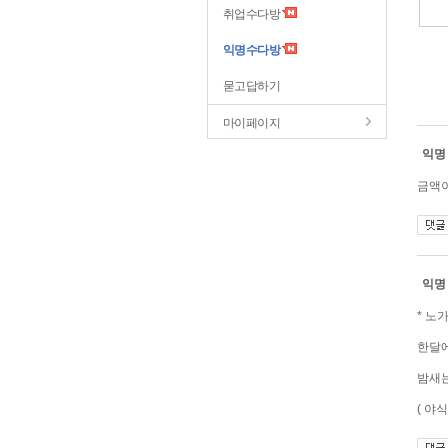
취업수다방
익명수다방
묻고답하기
마이페이지