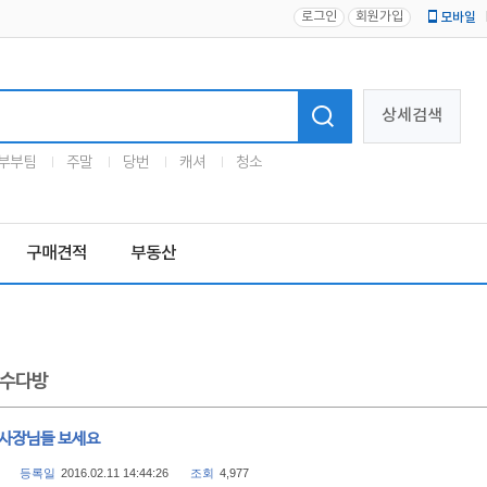
로그인
회원가입
모바일
로고
상세검색
부부팀
주말
당번
캐셔
청소
구매견적
부동산
수다방
 사장님들 보세요
등록일
2016.02.11 14:44:26
조회
4,977