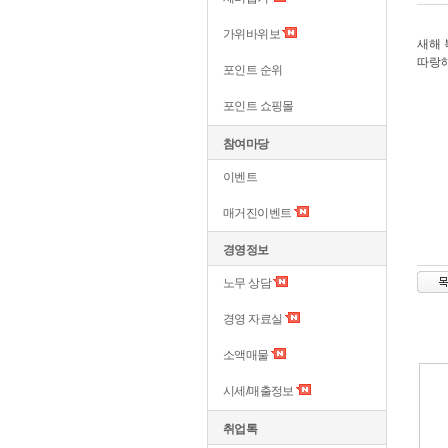
가위바위보
새해 
따랑
포인트 순위
포인트 쇼핑몰
참여마당
이벤트
매거진이벤트
경영정보
노무 상담
경영 자료실
소액매물
시세/매출정보
취업톡