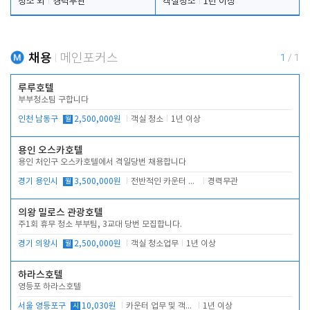
청소 외
경력무관
객실청소
1년 이상
채용
메인포커스
1
/
1
루루호텔
부부청소팀 구합니다
인천 남동구
월
2,500,000원
객실 청소
1년 이상
용인 오스카호텔
용인 처인구 오스카호텔에서 격일당번 채용합니다
경기 용인시
월
3,500,000원
전반적인 카운터 업무
경력무관
의왕 밀로스 관광호텔
주1회 휴무 청소 부부팀, 3교대 당번 모집합니다.
경기 의왕시
월
2,500,000원
객실 청소업무
1년 이상
하라스호텔
영등포 하라스호텔
서울 영등포구
시
10,030원
카운터 업무 및 객실관리(청소상태 확인, 객실판매)
1년 이상