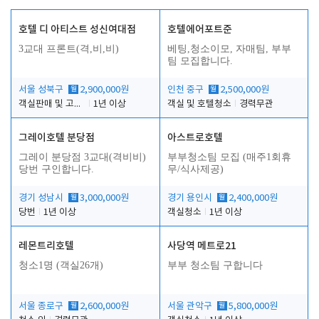
호텔 디 아티스트 성신여대점
호텔에어포트준
3교대 프론트(격,비,비)
베팅,청소이모, 자매팀, 부부
팀 모집합니다.
서울 성북구
월
2,900,000원
인천 중구
월
2,500,000원
객실판매 및 고객응대
1년 이상
객실 및 호텔청소
경력무관
그레이호텔 분당점
아스트로호텔
그레이 분당점 3교대(격비비)
부부청소팀 모집 (매주1회휴
당번 구인합니다.
무/식사제공)
경기 성남시
월
3,000,000원
경기 용인시
월
2,400,000원
당번
1년 이상
객실청소
1년 이상
레몬트리호텔
사당역 메트로21
청소1명 (객실26개)
부부 청소팀 구합니다
서울 종로구
월
2,600,000원
서울 관악구
월
5,800,000원