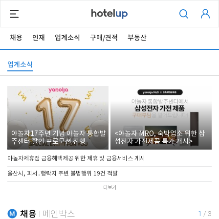
채용
인재
업계소식
구매/견적
부동산
업계소식
야놀자17주년 기념 야놀자 통합발
<야놀자 MRO, 숙박업소 위한 삼
주센터 할인 프로모션 진행
성전자 가전제품 특가 개시>
야놀자제휴점 금융혜택제공 위한 제휴 및 금융서비스 게시
울산시, 피서․행락지 주변 불법행위 19건 적발
더보기
채용
메인박스
1
/
3