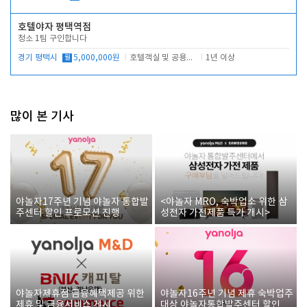
호텔야자 평택역점
청소 1팀 구인합니다
경기 평택시
월
5,000,000원
호텔객실 및 공용시설 청소 관리
1년 이상
많이 본 기사
야놀자17주년 기념 야놀자 통합발
<야놀자 MRO, 숙박업소 위한 삼
주센터 할인 프로모션 진행
성전자 가전제품 특가 개시>
야놀자제휴점 금융혜택제공 위한
야놀자16주년 기념 제휴 숙박업주
제휴 및 금융서비스 게시
대상 야놀자통합발주센터 할인쿠