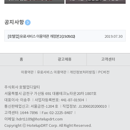
폰 증정
공지사항
[호텔업] 개인정보 처리방침 개정본1 (19.09.02)
2019.07.30
[호텔업] 유료서비스 이용약관 개정본2 (19.09.02)
2019.07.30
[호텔업] 개인정보 처리방침 개정본2 (19.09.02)
2019.07.30
홈
광고제휴
고객센터
이용약관
유료서비스 이용약관
개인정보처리방침
PC버전
주식회사 호텔업디알티
서울특별시 금천구 가산동 691 대륭테크노타운20차 1807호
대표이사: 이송주
사업자등록번호: 441-87-01934
통신판매업신고: 서울금천-1204 호
직업정보: J1206020200010
고객센터: 1644-7896
Fax: 02-2225-8487
이메일:
hdrt1109@hotelupdrt.com
Copyright ⓒ HotelupDRT Corp. All Right Reserved.