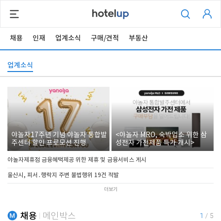
채용
인재
업계소식
구매/견적
부동산
업계소식
야놀자17주년 기념 야놀자 통합발
<야놀자 MRO, 숙박업소 위한 삼
주센터 할인 프로모션 진행
성전자 가전제품 특가 개시>
야놀자제휴점 금융혜택제공 위한 제휴 및 금융서비스 게시
울산시, 피서․행락지 주변 불법행위 19건 적발
더보기
채용
메인박스
1
/
5