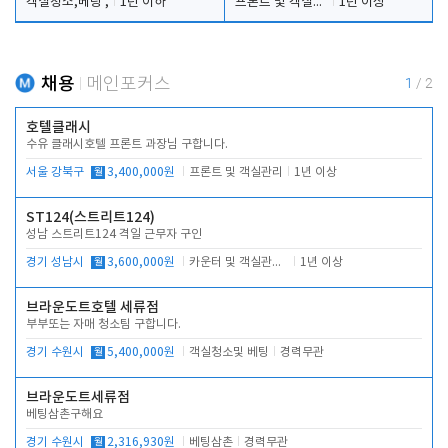
객실청소,베팅 ,
1년 이하
프론트 및 객실관리
1년 이상
채용
메인포커스
1
/
2
호텔클래시
수유 클래시호텔 프론트 과장님 구합니다.
서울 강북구
월
3,400,000원
프론트 및 객실관리
1년 이상
ST124(스트리트124)
성남 스트리트124 격일 근무자 구인
경기 성남시
월
3,600,000원
카운터 및 객실관리 전반
1년 이상
브라운도트호텔 세류점
부부또는 자매 청소팀 구합니다.
경기 수원시
월
5,400,000원
객실청소및 베팅
경력무관
브라운도트세류점
베팅삼촌구해요
경기 수원시
월
2,316,930원
베팅삼촌
경력무관