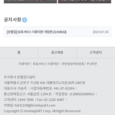
폰 증정
공지사항
[호텔업] 개인정보 처리방침 개정본1 (19.09.02)
2019.07.30
[호텔업] 유료서비스 이용약관 개정본2 (19.09.02)
2019.07.30
[호텔업] 개인정보 처리방침 개정본2 (19.09.02)
2019.07.30
홈
광고제휴
고객센터
이용약관
유료서비스 이용약관
개인정보처리방침
PC버전
주식회사 호텔업디알티
서울특별시 금천구 가산동 691 대륭테크노타운20차 1807호
대표이사: 이송주
사업자등록번호: 441-87-01934
통신판매업신고: 서울금천-1204 호
직업정보: J1206020200010
고객센터: 1644-7896
Fax: 02-2225-8487
이메일:
hdrt1109@hotelupdrt.com
Copyright ⓒ HotelupDRT Corp. All Right Reserved.