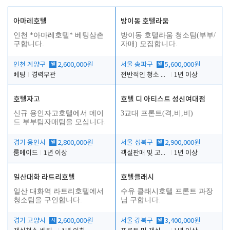
아마레호텔
방이동 호텔라움
인천 *아마레호텔* 베팅삼촌
방이동 호텔라움 청소팀(부부/
구합니다.
자매) 모집합니다.
인천 계양구
월
2,600,000원
서울 송파구
월
5,600,000원
베팅
경력무관
전반적인 청소 업무(객실청소.객실정리)
1년 이상
호텔자고
호텔 디 아티스트 성신여대점
신규 용인자고호텔에서 메이
3교대 프론트(격,비,비)
드 부부팀자매팀을 모십니다.
경기 용인시
월
2,800,000원
서울 성북구
월
2,900,000원
룸메이드
1년 이상
객실판매 및 고객응대
1년 이상
일산대화 라트리호텔
호텔클래시
일산 대화역 라트리호텔에서
수유 클래시호텔 프론트 과장
청소팀을 구인합니다.
님 구합니다.
경기 고양시
시
2,600,000원
서울 강북구
월
3,400,000원