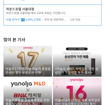
하운드호텔 서울대점
하운드호텔 서울대점 에서 3교대 과장님 구인합니다.
서울 관악구
월
3,099,270원
주차 및 전반적인 당번업무
1년 이상
많이 본 기사
야놀자17주년 기념 야놀자 통합발
<야놀자 MRO, 숙박업소 위한 삼
주센터 할인 프로모션 진행
성전자 가전제품 특가 개시>
야놀자제휴점 금융혜택제공 위한
야놀자16주년 기념 제휴 숙박업주
제휴 및 금융서비스 게시
대상 야놀자통합발주센터 할인쿠