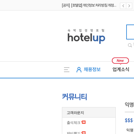
[공지] [호텔업] 개인정보 처리방침 개정본1 (19.09.02)
[공지] [호텔업] 유료서비스 이용약관 개정본2 (19.09.02)
호텔업
채용정보
업계소식
커뮤니티
익명
고객라운지
$$
출석체크
익명
제비뽑기