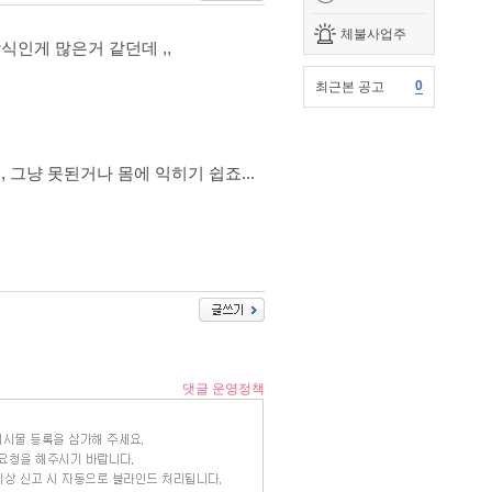
체불사업주
식인게 많은거 같던데 ,,
0
최근본 공고
 그냥 못된거나 몸에 익히기 쉽죠...