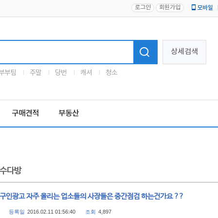
로그인
회원가입
모바일
로고
상세검색
부부팀
주말
당번
캐셔
청소
구매견적
부동산
수다방
$ 구인광고 자주 올리는 업소들의 사장들은 중간점검 하는건가요 ??
등록일
2016.02.11 01:56:40
조회
4,897