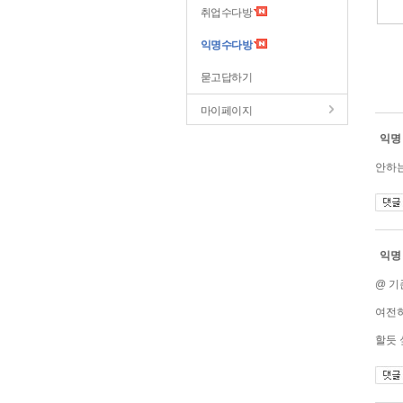
취업수다방
익명수다방
묻고답하기
마이페이지