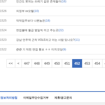
1527
인간도 못되는 쓰레기 같은 존재들아
(16)
1526
의정부 xx모텔
(10)
1525
악덕업주보다 나쁜놈은
(18)
1524
면접볼때 월급 몇일씩 까고 주는곳
(22)
1523
강남 언주역 근처 VOLE라고 아는 사람 있나요?
(11)
1522
@@ 기 막힌 면접 통보 ㅎㅎ 미치것당
(9)
<<
<
447
448
449
450
451
452
453
454
인정보처리방침
이메일무단수집거부
제휴/광고문의