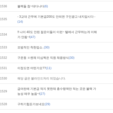
1536
블랙들 참~대다나다
(6)
- 3교대 근무에 기본급200도 안되면 구인광고 내지맙시다 -
1535
(14)
!! 나이 40도 안된 젊은이들이 이런~ 텔에서 근무하는게 이해
1534
가 안됨~!
(47)
1533
모범적인 착한업소..
(30)
1532
구운동 ㅍ렌체 미심쩍은 직원 채용방식
(30)
1531
이정도면 어떤가요??
(11)
1530
해당 글은 블라인드처리 되었습니다.
급여란에 기본급 적지 못한채 총수령액만 적는 곳은 블랙 가
1529
능성 매우 높음~!
(27)
1528
구하기힘든가보네요
(29)