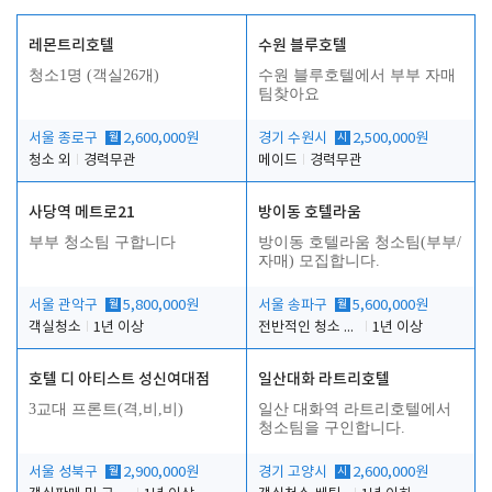
레몬트리호텔
수원 블루호텔
청소1명 (객실26개)
수원 블루호텔에서 부부 자매
팀찾아요
서울 종로구
월
2,600,000원
경기 수원시
시
2,500,000원
청소 외
경력무관
메이드
경력무관
사당역 메트로21
방이동 호텔라움
부부 청소팀 구합니다
방이동 호텔라움 청소팀(부부/
자매) 모집합니다.
서울 관악구
월
5,800,000원
서울 송파구
월
5,600,000원
객실청소
1년 이상
전반적인 청소 업무(객실청소.객실정리)
1년 이상
호텔 디 아티스트 성신여대점
일산대화 라트리호텔
3교대 프론트(격,비,비)
일산 대화역 라트리호텔에서
청소팀을 구인합니다.
서울 성북구
월
2,900,000원
경기 고양시
시
2,600,000원