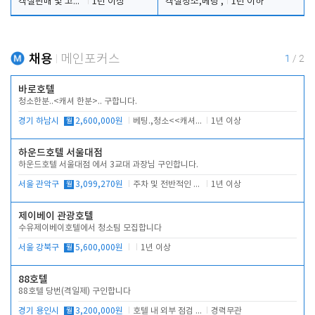
객실판매 및 고객응대
1년 이상
객실청소,베팅 ,
1년 이하
채용
메인포커스
1
/
2
바로호텔
청소한분..<캐셔 한분>.. 구합니다.
경기 하남시
월
2,600,000원
베팅.,청소<<캐셔 모셔봅니다.
1년 이상
하운드호텔 서울대점
하운드호텔 서울대점 에서 3교대 과장님 구인합니다.
서울 관악구
월
3,099,270원
주차 및 전반적인 당번업무
1년 이상
제이베이 관광호텔
수유제이베이호텔에서 청소팀 모집합니다
서울 강북구
월
5,600,000원
1년 이상
88호텔
88호텔 당번(격일제) 구인합니다
경기 용인시
월
3,200,000원
호텔 내 외부 점검 및 프런트 운영
경력무관