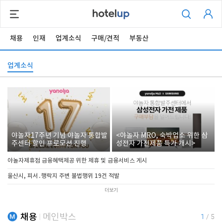
채용
인재
업계소식
구매/견적
부동산
업계소식
야놀자17주년 기념 야놀자 통합발
<야놀자 MRO, 숙박업소 위한 삼
주센터 할인 프로모션 진행
성전자 가전제품 특가 개시>
야놀자제휴점 금융혜택제공 위한 제휴 및 금융서비스 게시
울산시, 피서․행락지 주변 불법행위 19건 적발
더보기
채용
메인박스
1
/
5