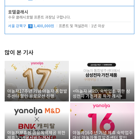
호텔클래시
수유 클래시호텔 프론트 과장님 구합니다.
서울 강북구
월
3,400,000원
프론트 및 객실관리
1년 이상
많이 본 기사
야놀자17주년 기념 야놀자 통합발
<야놀자 MRO, 숙박업소 위한 삼
주센터 할인 프로모션 진행
성전자 가전제품 특가 개시>
야놀자제휴점 금융혜택제공 위한
야놀자16주년 기념 제휴 숙박업주
제휴 및 금융서비스 게시
대상 야놀자통합발주센터 할인쿠