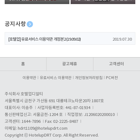
폰 증정
공지사항
[호텔업] 개인정보 처리방침 개정본1 (19.09.02)
2019.07.30
[호텔업] 유료서비스 이용약관 개정본2 (19.09.02)
2019.07.30
[호텔업] 개인정보 처리방침 개정본2 (19.09.02)
2019.07.30
홈
광고제휴
고객센터
이용약관
유료서비스 이용약관
개인정보처리방침
PC버전
주식회사 호텔업디알티
서울특별시 금천구 가산동 691 대륭테크노타운20차 1807호
대표이사: 이송주
사업자등록번호: 441-87-01934
통신판매업신고: 서울금천-1204 호
직업정보: J1206020200010
고객센터: 1644-7896
Fax: 02-2225-8487
이메일:
hdrt1109@hotelupdrt.com
Copyright ⓒ HotelupDRT Corp. All Right Reserved.