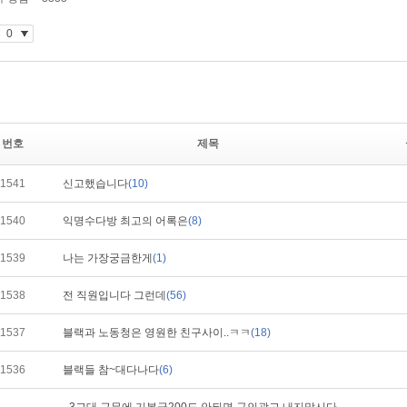
번호
제목
1541
신고했습니다
(10)
1540
익명수다방 최고의 어록은
(8)
1539
나는 가장궁금한게
(1)
1538
전 직원입니다 그런데
(56)
1537
블랙과 노동청은 영원한 친구사이..ㅋㅋ
(18)
1536
블랙들 참~대다나다
(6)