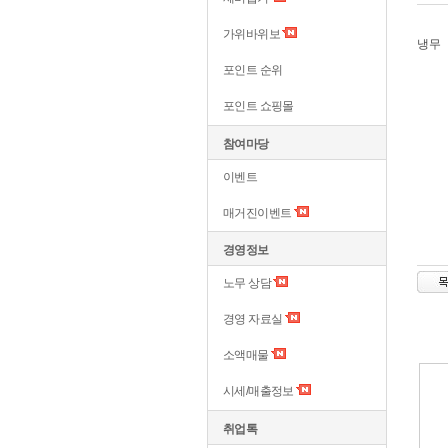
가위바위보
냉무
포인트 순위
포인트 쇼핑몰
참여마당
이벤트
매거진이벤트
경영정보
노무 상담
경영 자료실
소액매물
시세/매출정보
취업톡