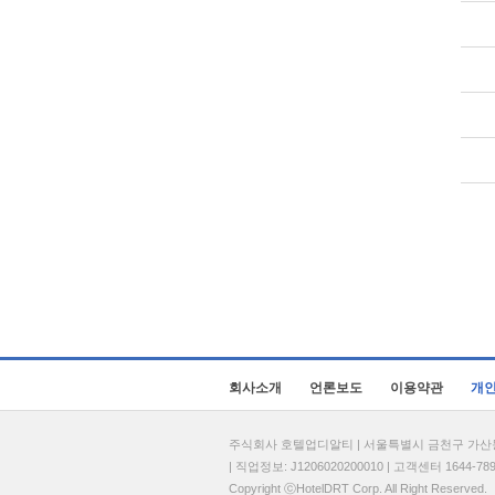
회사소개
언론보도
이용약관
개
주식회사 호텔업디알티 | 서울특별시 금천구 가산동 69
| 직업정보: J1206020200010 | 고객센터 1644-7896 
Copyright ⓒHotelDRT Corp. All Right Reserved.