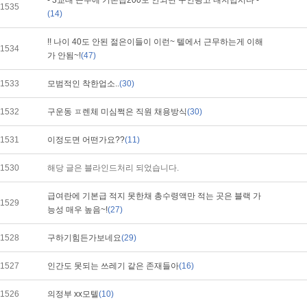
- 3교대 근무에 기본급200도 안되면 구인광고 내지맙시다 -
1535
(14)
!! 나이 40도 안된 젊은이들이 이런~ 텔에서 근무하는게 이해
1534
가 안됨~!
(47)
1533
모범적인 착한업소..
(30)
1532
구운동 ㅍ렌체 미심쩍은 직원 채용방식
(30)
1531
이정도면 어떤가요??
(11)
1530
해당 글은 블라인드처리 되었습니다.
급여란에 기본급 적지 못한채 총수령액만 적는 곳은 블랙 가
1529
능성 매우 높음~!
(27)
1528
구하기힘든가보네요
(29)
1527
인간도 못되는 쓰레기 같은 존재들아
(16)
1526
의정부 xx모텔
(10)