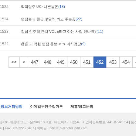
1525
악덕업주보다 나쁜놈은
(18)
1524
면접볼때 월급 몇일씩 까고 주는곳
(22)
1523
강남 언주역 근처 VOLE라고 아는 사람 있나요?
(11)
1522
@@ 기 막힌 면접 통보 ㅎㅎ 미치것당
(9)
<<
<
447
448
449
450
451
452
453
454
인정보처리방침
이메일무단수집거부
제휴/광고문의
1 대륭테크노타운20차 1807호 | 대표이사: 이송주 | 사업자등록번호: 441-87-01934 | 
| Fax : 02-2225-8487 | 이메일 :
hdrt1109@hotelupdrt.com