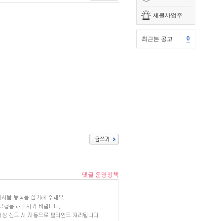
체불사업주
0
최근본 공고