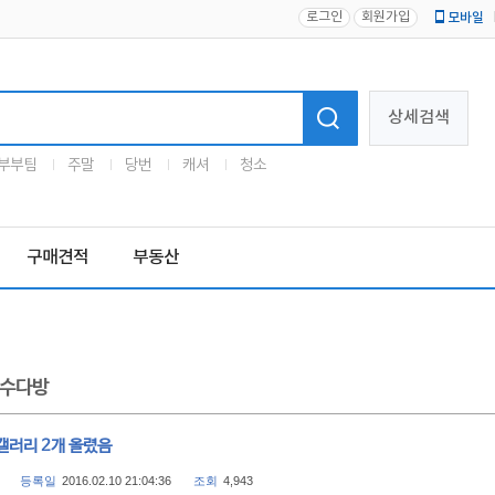
로그인
회원가입
모바일
로고
상세검색
부부팀
주말
당번
캐셔
청소
구매견적
부동산
수다방
갤러리 2개 올렸음
등록일
2016.02.10 21:04:36
조회
4,943