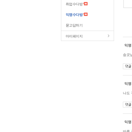
취업수다방
익명수다방
묻고답하기
마이페이지