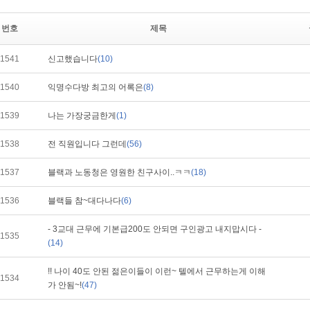
번호
제목
1541
신고했습니다
(10)
1540
익명수다방 최고의 어록은
(8)
1539
나는 가장궁금한게
(1)
1538
전 직원입니다 그런데
(56)
1537
블랙과 노동청은 영원한 친구사이..ㅋㅋ
(18)
1536
블랙들 참~대다나다
(6)
- 3교대 근무에 기본급200도 안되면 구인광고 내지맙시다 -
1535
(14)
!! 나이 40도 안된 젊은이들이 이런~ 텔에서 근무하는게 이해
1534
가 안됨~!
(47)