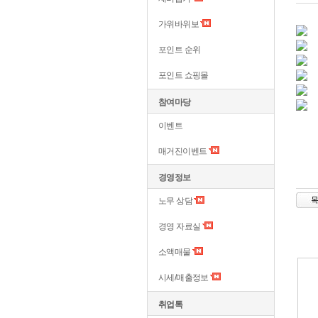
가위바위보
포인트 순위
포인트 쇼핑몰
참여마당
이벤트
매거진이벤트
경영정보
노무 상담
경영 자료실
소액매물
시세/매출정보
취업톡