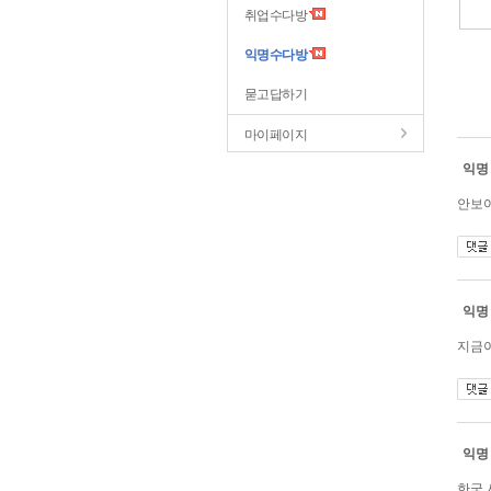
취업수다방
익명수다방
묻고답하기
마이페이지