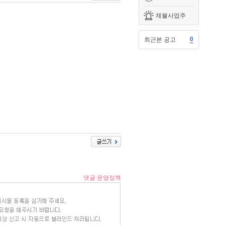
체불사업주
0
최근본 공고