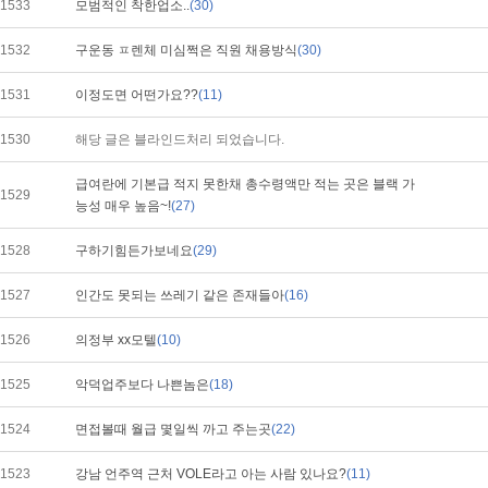
1533
모범적인 착한업소..
(30)
1532
구운동 ㅍ렌체 미심쩍은 직원 채용방식
(30)
1531
이정도면 어떤가요??
(11)
1530
해당 글은 블라인드처리 되었습니다.
급여란에 기본급 적지 못한채 총수령액만 적는 곳은 블랙 가
1529
능성 매우 높음~!
(27)
1528
구하기힘든가보네요
(29)
1527
인간도 못되는 쓰레기 같은 존재들아
(16)
1526
의정부 xx모텔
(10)
1525
악덕업주보다 나쁜놈은
(18)
1524
면접볼때 월급 몇일씩 까고 주는곳
(22)
1523
강남 언주역 근처 VOLE라고 아는 사람 있나요?
(11)