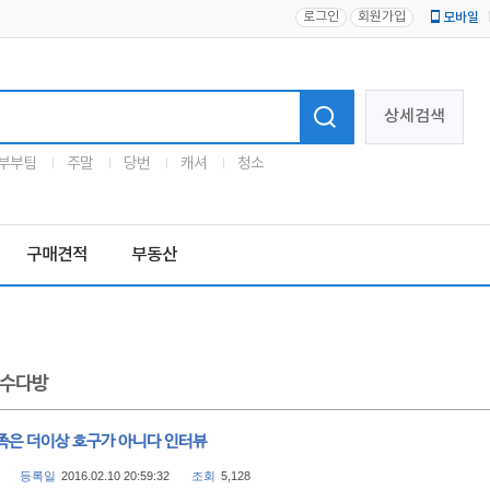
로그인
회원가입
모바일
로고
상세검색
부부팀
주말
당번
캐셔
청소
구매견적
부동산
수다방
족은 더이상 호구가 아니다 인터뷰
등록일
2016.02.10 20:59:32
조회
5,128