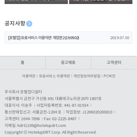
폰 증정
공지사항
[호텔업] 개인정보 처리방침 개정본1 (19.09.02)
2019.07.30
[호텔업] 유료서비스 이용약관 개정본2 (19.09.02)
2019.07.30
[호텔업] 개인정보 처리방침 개정본2 (19.09.02)
2019.07.30
홈
광고제휴
고객센터
이용약관
유료서비스 이용약관
개인정보처리방침
PC버전
주식회사 호텔업디알티
서울특별시 금천구 가산동 691 대륭테크노타운20차 1807호
대표이사: 이송주
사업자등록번호: 441-87-01934
통신판매업신고: 서울금천-1204 호
직업정보: J1206020200010
고객센터: 1644-7896
Fax: 02-2225-8487
이메일:
hdrt1109@hotelupdrt.com
Copyright ⓒ HotelupDRT Corp. All Right Reserved.