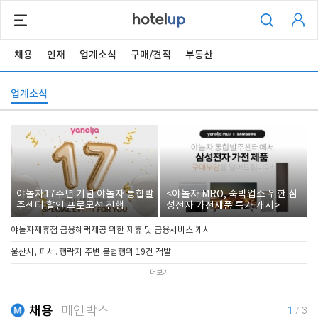
채용
인재
업계소식
구매/견적
부동산
업계소식
야놀자17주년 기념 야놀자 통합발
<야놀자 MRO, 숙박업소 위한 삼
주센터 할인 프로모션 진행
성전자 가전제품 특가 개시>
야놀자제휴점 금융혜택제공 위한 제휴 및 금융서비스 게시
울산시, 피서․행락지 주변 불법행위 19건 적발
더보기
채용
메인박스
1
/
3