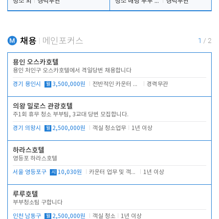
청소 외
경력무관
청소 배팅 부부 구합니다
경력무관
채용
메인포커스
1
/
2
용인 오스카호텔
용인 처인구 오스카호텔에서 격일당번 채용합니다
경기 용인시
월
3,500,000원
전반적인 카운터 업무
경력무관
의왕 밀로스 관광호텔
주1회 휴무 청소 부부팀, 3교대 당번 모집합니다.
경기 의왕시
월
2,500,000원
객실 청소업무
1년 이상
하라스호텔
영등포 하라스호텔
서울 영등포구
시
10,030원
카운터 업무 및 객실관리(청소상태 확인, 객실판매)
1년 이상
루루호텔
부부청소팀 구합니다
인천 남동구
월
2,500,000원
객실 청소
1년 이상