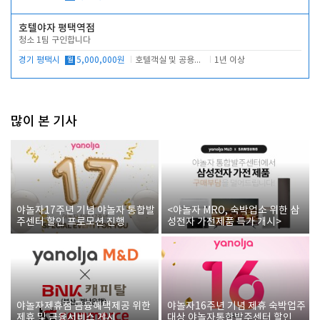
호텔야자 평택역점
청소 1팀 구인합니다
경기 평택시
월
5,000,000원
호텔객실 및 공용시설 청소 관리
1년 이상
많이 본 기사
야놀자17주년 기념 야놀자 통합발
<야놀자 MRO, 숙박업소 위한 삼
주센터 할인 프로모션 진행
성전자 가전제품 특가 개시>
야놀자제휴점 금융혜택제공 위한
야놀자16주년 기념 제휴 숙박업주
제휴 및 금융서비스 게시
대상 야놀자통합발주센터 할인쿠