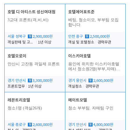
호텔 디 아티스트 성신여대점
호텔에어포트준
3교대 프론트(격,비,비)
베팅, 청소이모, 부부팀 모집
합니다.
서울 성북구
월
2,900,000원
인천 중구
월
2,500,000원
객실판매 및 고객응대
1년 이상
객실 및 호텔청소
경력무관
호텔오로이
이스키아호텔
안산시 고잔동 격일제 프론트
용인에 위치한 이스키아호텔
에서 청소원2명(부부,자매)을
모집합니다..
경기 안산시
월
3,300,000원
경기 용인시
월
2,600,000원
프론트업무
1년 이상
객실청소
경력무관
레몬트리호텔
메이트모텔
청소1명 (객실26개)
청소 부부팀. 자매팀 구인
서울 종로구
월
2,600,000원
경기 안산시
월
4,800,000원