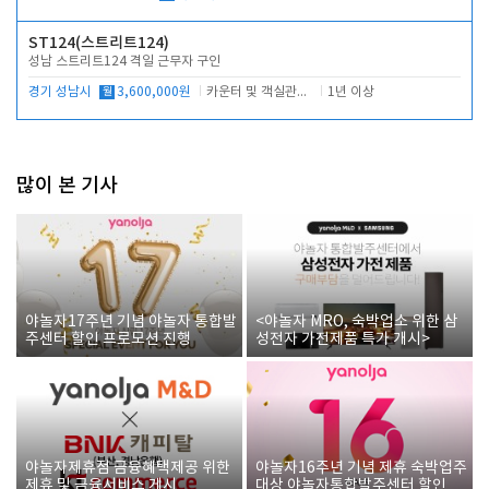
ST124(스트리트124)
성남 스트리트124 격일 근무자 구인
경기 성남시
월
3,600,000원
카운터 및 객실관리 전반
1년 이상
많이 본 기사
야놀자17주년 기념 야놀자 통합발
<야놀자 MRO, 숙박업소 위한 삼
주센터 할인 프로모션 진행
성전자 가전제품 특가 개시>
야놀자제휴점 금융혜택제공 위한
야놀자16주년 기념 제휴 숙박업주
제휴 및 금융서비스 게시
대상 야놀자통합발주센터 할인쿠