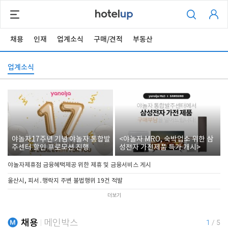
채용
인재
업계소식
구매/견적
부동산
업계소식
야놀자17주년 기념 야놀자 통합발
<야놀자 MRO, 숙박업소 위한 삼
주센터 할인 프로모션 진행
성전자 가전제품 특가 개시>
야놀자제휴점 금융혜택제공 위한 제휴 및 금융서비스 게시
울산시, 피서․행락지 주변 불법행위 19건 적발
더보기
채용
메인박스
1
/
5