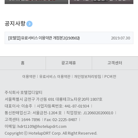
폰 증정
공지사항
[호텔업] 개인정보 처리방침 개정본1 (19.09.02)
2019.07.30
[호텔업] 유료서비스 이용약관 개정본2 (19.09.02)
2019.07.30
[호텔업] 개인정보 처리방침 개정본2 (19.09.02)
2019.07.30
홈
광고제휴
고객센터
이용약관
유료서비스 이용약관
개인정보처리방침
PC버전
주식회사 호텔업디알티
서울특별시 금천구 가산동 691 대륭테크노타운20차 1807호
대표이사: 이송주
사업자등록번호: 441-87-01934
통신판매업신고: 서울금천-1204 호
직업정보: J1206020200010
고객센터: 1644-7896
Fax: 02-2225-8487
이메일:
hdrt1109@hotelupdrt.com
Copyright ⓒ HotelupDRT Corp. All Right Reserved.