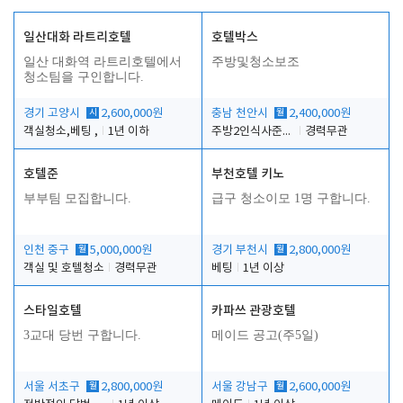
일산대화 라트리호텔
호텔박스
일산 대화역 라트리호텔에서
주방및청소보조
청소팀을 구인합니다.
경기 고양시
시
2,600,000원
충남 천안시
월
2,400,000원
객실청소,베팅 ,
1년 이하
주방2인식사준비및청소린렌보조
경력무관
호텔준
부천호텔 키노
부부팀 모집합니다.
급구 청소이모 1명 구합니다.
인천 중구
월
5,000,000원
경기 부천시
월
2,800,000원
객실 및 호텔청소
경력무관
베팅
1년 이상
스타일호텔
카파쓰 관광호텔
3교대 당번 구합니다.
메이드 공고(주5일)
서울 서초구
월
2,800,000원
서울 강남구
월
2,600,000원