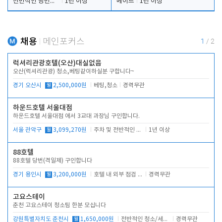
전반적인 당번업무
1년 이상
메이드
1년 이상
채용
메인포커스
1
/
2
럭셔리관광호텔(오산)대실없음
오산(럭셔리관광) 청소,베팅같이하실분 구합니다~
경기 오산시
월
2,500,000원
베팅,청소
경력무관
하운드호텔 서울대점
하운드호텔 서울대점 에서 3교대 과장님 구인합니다.
서울 관악구
월
3,099,270원
주차 및 전반적인 당번업무
1년 이상
88호텔
88호텔 당번(격일제) 구인합니다
경기 용인시
월
3,200,000원
호텔 내 외부 점검 및 프런트 운영
경력무관
고요스테이
춘천 고요스테이 청소팀 한분 모십니다
강원특별자치도 춘천시
월
1,650,000원
전반적인 청소/세탁업무
경력무관