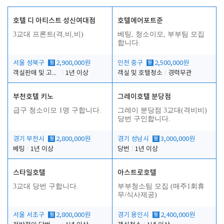
호텔 디 아티스트 성신여대점
호텔에어포트준
3교대 프론트(격,비,비)
베팅, 청소이모, 부부팀 모집
합니다.
서울 성북구
월
2,900,000원
인천 중구
월
2,500,000원
객실판매 및 고객응대
1년 이상
객실 및 호텔청소
경력무관
부천호텔 키노
그레이호텔 분당점
급구 청소이모 1명 구합니다.
그레이 분당점 3교대(격비비)
당번 구인합니다.
경기 부천시
월
2,800,000원
경기 성남시
월
3,000,000원
베팅
1년 이상
당번
1년 이상
스타일호텔
아스트로호텔
3교대 당번 구합니다.
부부청소팀 모집 (매주1회휴
무/식사제공)
서울 서초구
월
2,800,000원
경기 용인시
월
2,400,000원