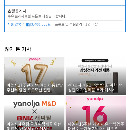
호텔클래시
수유 클래시호텔 프론트 과장님 구합니다.
서울 강북구
월
3,400,000원
프론트 및 객실관리
1년 이상
많이 본 기사
야놀자17주년 기념 야놀자 통합발
<야놀자 MRO, 숙박업소 위한 삼
주센터 할인 프로모션 진행
성전자 가전제품 특가 개시>
야놀자제휴점 금융혜택제공 위한
야놀자16주년 기념 제휴 숙박업주
제휴 및 금융서비스 게시
대상 야놀자통합발주센터 할인쿠