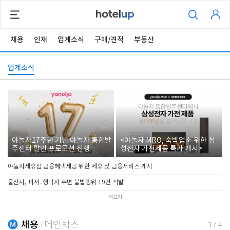
채용
인재
업계소식
구매/견적
부동산
업계소식
야놀자17주년 기념 야놀자 통합발
<야놀자 MRO, 숙박업소 위한 삼
주센터 할인 프로모션 진행
성전자 가전제품 특가 개시>
야놀자제휴점 금융혜택제공 위한 제휴 및 금융서비스 게시
울산시, 피서․행락지 주변 불법행위 19건 적발
더보기
채용
메인박스
1
/
4