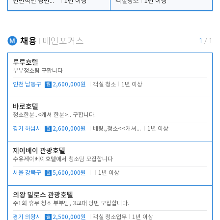
전반적인 당번업무
1년 이상
객실청소
1년 이상
채용
메인포커스
1
/
1
루루호텔
부부청소팀 구합니다
인천 남동구
월
2,600,000원
객실 청소
1년 이상
바로호텔
청소한분..<캐셔 한분>.. 구합니다.
경기 하남시
월
2,600,000원
베팅.,청소<<캐셔 모셔봅니다.
1년 이상
제이베이 관광호텔
수유제이베이호텔에서 청소팀 모집합니다
서울 강북구
월
5,600,000원
1년 이상
의왕 밀로스 관광호텔
주1회 휴무 청소 부부팀, 3교대 당번 모집합니다.
경기 의왕시
월
2,500,000원
객실 청소업무
1년 이상