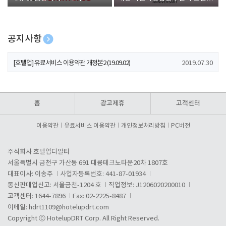
폰 증정
공지사항
[호텔업] 개인정보 처리방침 개정본1 (19.09.02)
2019.07.30
[호텔업] 유료서비스 이용약관 개정본2 (19.09.02)
2019.07.30
[호텔업] 개인정보 처리방침 개정본2 (19.09.02)
2019.07.30
홈
광고제휴
고객센터
이용약관
유료서비스 이용약관
개인정보처리방침
PC버전
주식회사 호텔업디알티
서울특별시 금천구 가산동 691 대륭테크노타운20차 1807호
대표이사: 이송주
사업자등록번호: 441-87-01934
통신판매업신고: 서울금천-1204 호
직업정보: J1206020200010
고객센터: 1644-7896
Fax: 02-2225-8487
이메일:
hdrt1109@hotelupdrt.com
Copyright ⓒ HotelupDRT Corp. All Right Reserved.