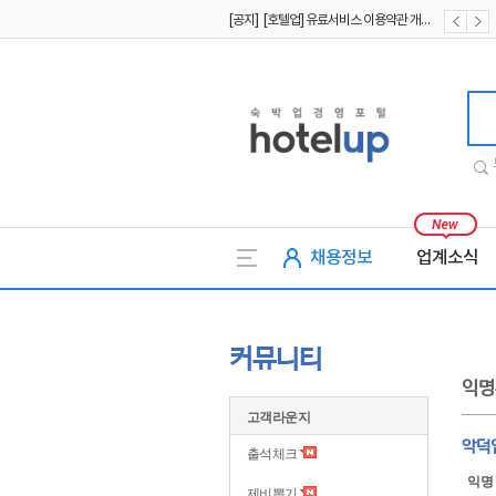
[공지] [호텔업] 유료서비스 이용약관 개정본2 (19.09.02)
[공지] [호텔업] 개인정보 처리방침 개정본2 (19.09.02)
호텔업
채용정보
업계소식
커뮤니티
익명
고객라운지
악덕
출석체크
익명
제비뽑기