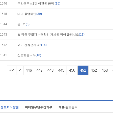
1546
주간근무는2끼 야간은 한끼
(15)
1545
내가 창업하면
(39)
1544
음...ㅋ
(6)
1543
♨ 직원 구할때 ~ 명확히 자세히 적어 올리시오
(11)
1542
여기 괜찮은가요?
(16)
1541
신고했습니다
(10)
<<
<
446
447
448
449
450
451
452
453
인정보처리방침
이메일무단수집거부
제휴/광고문의