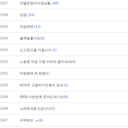
1557
모텔운영자사장님들..
(40)
1556
상생..
(10)
1555
적금관련.
(13)
1554
블랙덜좋아요
(3)
1553
신고정신을 키웁시다
(1)
1552
노동청 적금 수령 이바닥 끝이네여
(9)
1551
익명방에 딱 한명
(1)
1550
h2여두 고용허가인원이 있네
(1)
1549
0504 이런번호 문자도되나요
(6)
1548
노래한곡듣고갑시다
(2)
1547
아무래도..ㅠ
(8)