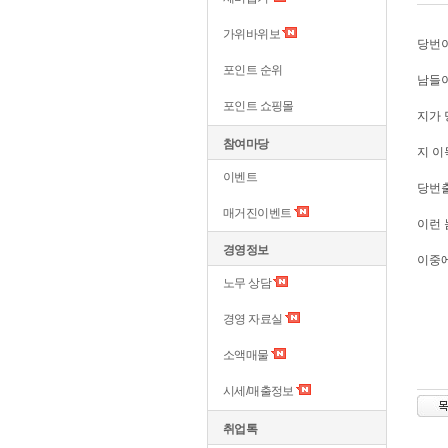
가위바위보
당번이
포인트 순위
남들
포인트 쇼핑몰
지가 
참여마당
지 이
이벤트
당번
매거진이벤트
이런 놈이
경영정보
이중
노무 상담
경영 자료실
소액매물
시세/매출정보
취업톡