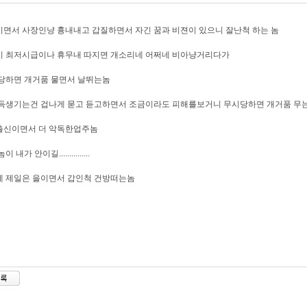
면서 사장인냥 흉내내고 갑질하면서 자긴 꿈과 비젼이 있으니 잘난척 하는 놈
이 최저시급이나 휴무내 따지면 개소리네 어쩌네 비아냥거리다가
당하면 개거품 물면서 날뛰는놈
득생기는건 겁나게 묻고 듣고하면서 조금이라도 피해를보거니 무시당하면 개거품 무
출신이면서 더 악독한업주놈
 내가 안이길...............
에 제일은 을이면서 갑인척 건방떠는놈