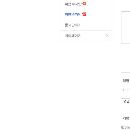
취업수다방
익명수다방
묻고답하기
마이페이지