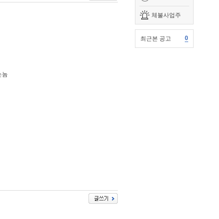
체불사업주
0
최근본 공고
는놈