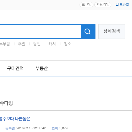
로그인
회원가입
모바일
로고
상세검색
부부팀
주말
당번
캐셔
청소
구매견적
부동산
수다방
업주보다 나쁜놈은
등록일
2016.02.15 12:35:42
조회
5,079