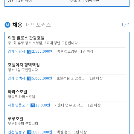
당번
1년 이상
청소 외
경력무관
채용
메인포커스
1
/
2
의왕 밀로스 관광호텔
주1회 휴무 청소 부부팀, 3교대 당번 모집합니다.
경기 의왕시
월
2,500,000원
객실 청소업무
1년 이상
호텔야자 평택역점
청소 1팀 구인합니다
경기 평택시
월
5,000,000원
호텔객실 및 공용시설 청소 관리
1년 이상
하라스호텔
영등포 하라스호텔
서울 영등포구
시
10,030원
카운터 업무 및 객실관리(청소상태 확인, 객실판매)
1년 이상
루루호텔
부부청소팀 구합니다
인천 남동구
월
2,600,000원
객실 청소
1년 이상