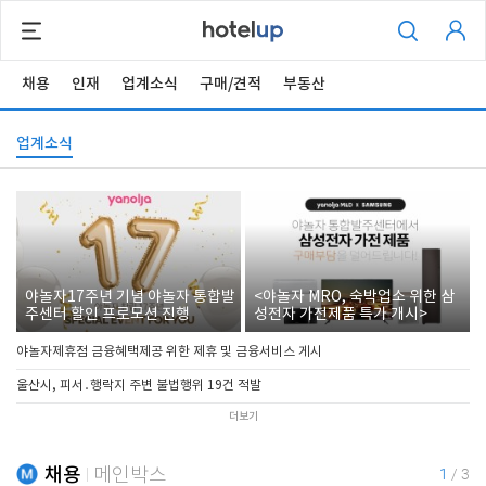
채용
인재
업계소식
구매/견적
부동산
업계소식
야놀자17주년 기념 야놀자 통합발
<야놀자 MRO, 숙박업소 위한 삼
주센터 할인 프로모션 진행
성전자 가전제품 특가 개시>
야놀자제휴점 금융혜택제공 위한 제휴 및 금융서비스 게시
울산시, 피서․행락지 주변 불법행위 19건 적발
더보기
채용
메인박스
1
/
3