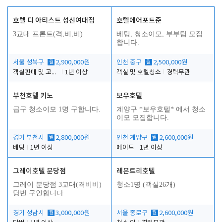
호텔 디 아티스트 성신여대점
호텔에어포트준
3교대 프론트(격,비,비)
베팅, 청소이모, 부부팀 모집
합니다.
서울 성북구
월
2,900,000원
인천 중구
월
2,500,000원
객실판매 및 고객응대
1년 이상
객실 및 호텔청소
경력무관
부천호텔 키노
보우호텔
급구 청소이모 1명 구합니다.
계양구 *보우호텔* 에서 청소
이모 모집합니다.
경기 부천시
월
2,800,000원
인천 계양구
월
2,600,000원
베팅
1년 이상
메이드
1년 이상
그레이호텔 분당점
레몬트리호텔
그레이 분당점 3교대(격비비)
청소1명 (객실26개)
당번 구인합니다.
경기 성남시
월
3,000,000원
서울 종로구
월
2,600,000원