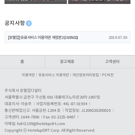
폰 증정
공지사항
[호텔업] 개인정보 처리방침 개정본1 (19.09.02)
2019.07.30
[호텔업] 유료서비스 이용약관 개정본2 (19.09.02)
2019.07.30
[호텔업] 개인정보 처리방침 개정본2 (19.09.02)
2019.07.30
홈
광고제휴
고객센터
이용약관
유료서비스 이용약관
개인정보처리방침
PC버전
주식회사 호텔업디알티
서울특별시 금천구 가산동 691 대륭테크노타운20차 1807호
대표이사: 이송주
사업자등록번호: 441-87-01934
통신판매업신고: 서울금천-1204 호
직업정보: J1206020200010
고객센터: 1644-7896
Fax: 02-2225-8487
이메일:
hdrt1109@hotelupdrt.com
Copyright ⓒ HotelupDRT Corp. All Right Reserved.