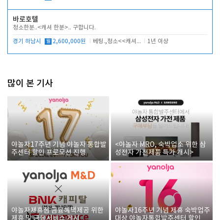
바로호텔
청소한분..<캐셔 한분>.. 구합니다.
경기 하남시
월
2,600,000원
베팅.,청소<<캐셔 모셔봅니다.
1년 이상
많이 본 기사
야놀자17주년 기념 야놀자 통합발
<야놀자 MRO, 숙박업소 위한 삼
주센터 할인 프로모션 진행
성전자 가전제품 특가 개시>
야놀자제휴점 금융혜택제공 위한
야놀자16주년 기념 제휴 숙박업주
제휴 및 금융서비스 게시
대상 야놀자통합발주센터 할인쿠