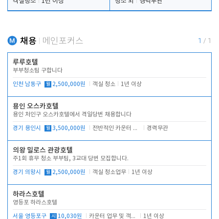
객실청소
1년 이상
청소 외
경력무관
채용
메인포커스
1
/
1
루루호텔
부부청소팀 구합니다
인천 남동구
월
2,500,000원
객실 청소
1년 이상
용인 오스카호텔
용인 처인구 오스카호텔에서 격일당번 채용합니다
경기 용인시
월
3,500,000원
전반적인 카운터 업무
경력무관
의왕 밀로스 관광호텔
주1회 휴무 청소 부부팀, 3교대 당번 모집합니다.
경기 의왕시
월
2,500,000원
객실 청소업무
1년 이상
하라스호텔
영등포 하라스호텔
서울 영등포구
시
10,030원
카운터 업무 및 객실관리(청소상태 확인, 객실판매)
1년 이상