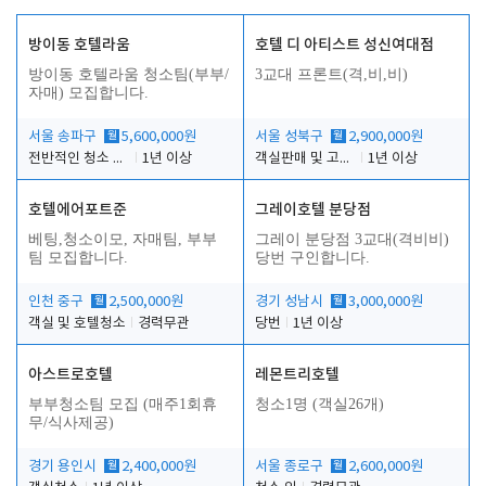
방이동 호텔라움
호텔 디 아티스트 성신여대점
방이동 호텔라움 청소팀(부부/
3교대 프론트(격,비,비)
자매) 모집합니다.
서울 송파구
월
5,600,000원
서울 성북구
월
2,900,000원
전반적인 청소 업무(객실청소.객실정리)
1년 이상
객실판매 및 고객응대
1년 이상
호텔에어포트준
그레이호텔 분당점
베팅,청소이모, 자매팀, 부부
그레이 분당점 3교대(격비비)
팀 모집합니다.
당번 구인합니다.
인천 중구
월
2,500,000원
경기 성남시
월
3,000,000원
객실 및 호텔청소
경력무관
당번
1년 이상
아스트로호텔
레몬트리호텔
부부청소팀 모집 (매주1회휴
청소1명 (객실26개)
무/식사제공)
경기 용인시
월
2,400,000원
서울 종로구
월
2,600,000원