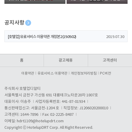
폰 증정
공지사항
[호텔업] 개인정보 처리방침 개정본1 (19.09.02)
2019.07.30
[호텔업] 유료서비스 이용약관 개정본2 (19.09.02)
2019.07.30
[호텔업] 개인정보 처리방침 개정본2 (19.09.02)
2019.07.30
홈
광고제휴
고객센터
이용약관
유료서비스 이용약관
개인정보처리방침
PC버전
주식회사 호텔업디알티
서울특별시 금천구 가산동 691 대륭테크노타운20차 1807호
대표이사: 이송주
사업자등록번호: 441-87-01934
통신판매업신고: 서울금천-1204 호
직업정보: J1206020200010
고객센터: 1644-7896
Fax: 02-2225-8487
이메일:
hdrt1109@hotelupdrt.com
Copyright ⓒ HotelupDRT Corp. All Right Reserved.