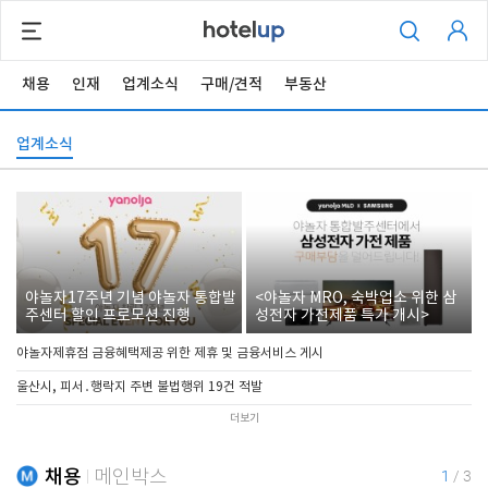
채용
인재
업계소식
구매/견적
부동산
업계소식
야놀자17주년 기념 야놀자 통합발
<야놀자 MRO, 숙박업소 위한 삼
주센터 할인 프로모션 진행
성전자 가전제품 특가 개시>
야놀자제휴점 금융혜택제공 위한 제휴 및 금융서비스 게시
울산시, 피서․행락지 주변 불법행위 19건 적발
더보기
채용
메인박스
1
/
3