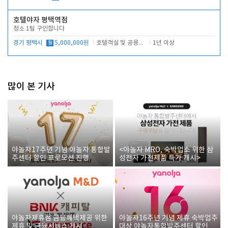
호텔야자 평택역점
청소 1팀 구인합니다
경기 평택시
월
5,000,000원
호텔객실 및 공용시설 청소 관리
1년 이상
많이 본 기사
야놀자17주년 기념 야놀자 통합발
<야놀자 MRO, 숙박업소 위한 삼
주센터 할인 프로모션 진행
성전자 가전제품 특가 개시>
야놀자제휴점 금융혜택제공 위한
야놀자16주년 기념 제휴 숙박업주
제휴 및 금융서비스 게시
대상 야놀자통합발주센터 할인쿠