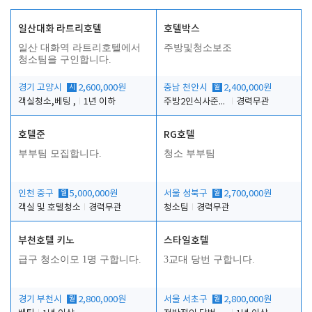
일산대화 라트리호텔
호텔박스
일산 대화역 라트리호텔에서
주방및청소보조
청소팀을 구인합니다.
경기 고양시
시
2,600,000원
충남 천안시
월
2,400,000원
객실청소,베팅 ,
1년 이하
주방2인식사준비및청소린렌보조
경력무관
호텔준
RG호텔
부부팀 모집합니다.
청소 부부팀
인천 중구
월
5,000,000원
서울 성북구
월
2,700,000원
객실 및 호텔청소
경력무관
청소팀
경력무관
부천호텔 키노
스타일호텔
급구 청소이모 1명 구합니다.
3교대 당번 구합니다.
경기 부천시
월
2,800,000원
서울 서초구
월
2,800,000원