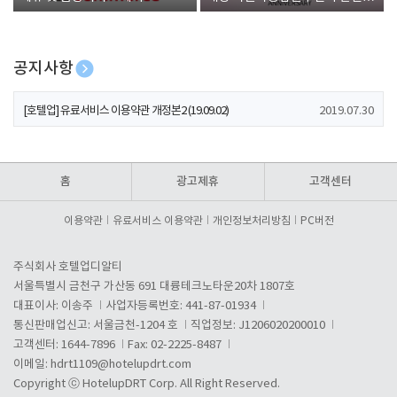
폰 증정
공지사항
[호텔업] 개인정보 처리방침 개정본1 (19.09.02)
2019.07.30
[호텔업] 유료서비스 이용약관 개정본2 (19.09.02)
2019.07.30
[호텔업] 개인정보 처리방침 개정본2 (19.09.02)
2019.07.30
홈
광고제휴
고객센터
이용약관
유료서비스 이용약관
개인정보처리방침
PC버전
주식회사 호텔업디알티
서울특별시 금천구 가산동 691 대륭테크노타운20차 1807호
대표이사: 이송주
사업자등록번호: 441-87-01934
통신판매업신고: 서울금천-1204 호
직업정보: J1206020200010
고객센터: 1644-7896
Fax: 02-2225-8487
이메일:
hdrt1109@hotelupdrt.com
Copyright ⓒ HotelupDRT Corp. All Right Reserved.