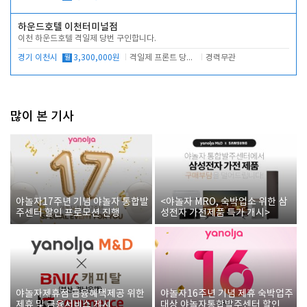
하운드호텔 이천터미널점
이천 하운드호텔 격일제 당번 구인합니다.
경기 이천시
월
3,300,000원
격일제 프론트 당번 업무로 주차 및 객실 점검
경력무관
많이 본 기사
야놀자17주년 기념 야놀자 통합발
<야놀자 MRO, 숙박업소 위한 삼
주센터 할인 프로모션 진행
성전자 가전제품 특가 개시>
야놀자제휴점 금융혜택제공 위한
야놀자16주년 기념 제휴 숙박업주
제휴 및 금융서비스 게시
대상 야놀자통합발주센터 할인쿠