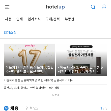
채용
인재
업계소식
구매/견적
부동산
업계소식
야놀자17주년 기념 야놀자 통합발
<야놀자 MRO, 숙박업소 위한 삼
주센터 할인 프로모션 진행
성전자 가전제품 특가 개시>
야놀자제휴점 금융혜택제공 위한 제휴 및 금융서비스 게시
울산시, 피서․행락지 주변 불법행위 19건 적발
더보기
채용
메인박스
1
/
5