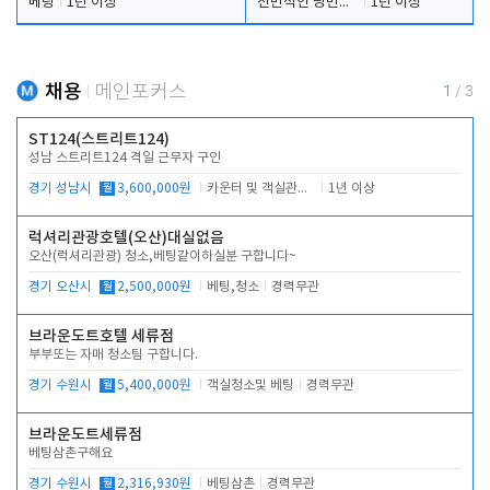
베팅
1년 이상
전반적인 당번업무
1년 이상
채용
메인포커스
1
/
3
ST124(스트리트124)
성남 스트리트124 격일 근무자 구인
경기 성남시
월
3,600,000원
카운터 및 객실관리 전반
1년 이상
럭셔리관광호텔(오산)대실없음
오산(럭셔리관광) 청소,베팅같이하실분 구합니다~
경기 오산시
월
2,500,000원
베팅,청소
경력무관
브라운도트호텔 세류점
부부또는 자매 청소팀 구합니다.
경기 수원시
월
5,400,000원
객실청소및 베팅
경력무관
브라운도트세류점
베팅삼촌구해요
경기 수원시
월
2,316,930원
베팅삼촌
경력무관