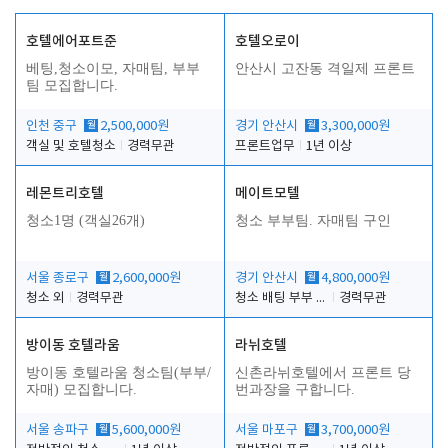
호텔에어포트준
호텔오로이
베팅,청소이모, 자매팀, 부부
안산시 고잔동 격일제 프론트
팀 모집합니다.
인천 중구
월
2,500,000원
경기 안산시
월
3,300,000원
객실 및 호텔청소
경력무관
프론트업무
1년 이상
레몬트리호텔
메이트모텔
청소1명 (객실26개)
청소 부부팀. 자매팀 구인
서울 종로구
월
2,600,000원
경기 안산시
월
4,800,000원
청소 외
경력무관
청소 배팅 부부 구합니다
경력무관
방이동 호텔라움
라뉘호텔
방이동 호텔라움 청소팀(부부/
신촌라뉘호텔에서 프론트 당
자매) 모집합니다.
번과장을 구합니다.
서울 송파구
월
5,600,000원
서울 마포구
월
3,700,000원