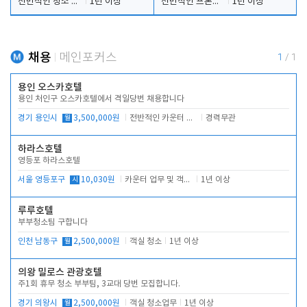
전반적인 청소 업무(객실청소.객실정리)
1년 이상
전반적인 프론트 당번업무
1년 이상
채용
메인포커스
1
/
1
용인 오스카호텔
용인 처인구 오스카호텔에서 격일당번 채용합니다
경기 용인시
월
3,500,000원
전반적인 카운터 업무
경력무관
하라스호텔
영등포 하라스호텔
서울 영등포구
시
10,030원
카운터 업무 및 객실관리(청소상태 확인, 객실판매)
1년 이상
루루호텔
부부청소팀 구합니다
인천 남동구
월
2,500,000원
객실 청소
1년 이상
의왕 밀로스 관광호텔
주1회 휴무 청소 부부팀, 3교대 당번 모집합니다.
경기 의왕시
월
2,500,000원
객실 청소업무
1년 이상