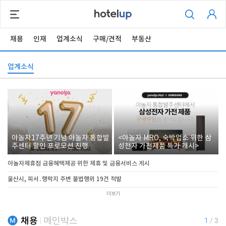
채용
인재
업계소식
구매/견적
부동산
업계소식
야놀자17주년 기념 야놀자 통합발
<야놀자 MRO, 숙박업소 위한 삼
주센터 할인 프로모션 진행
성전자 가전제품 특가 개시>
야놀자제휴점 금융혜택제공 위한 제휴 및 금융서비스 게시
울산시, 피서․행락지 주변 불법행위 19건 적발
더보기
채용
메인박스
1
/
3