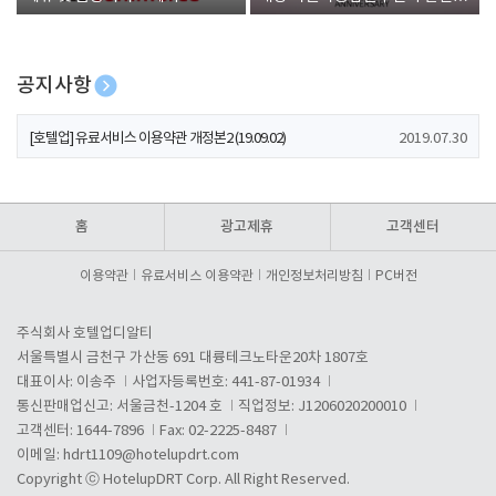
폰 증정
공지사항
[호텔업] 개인정보 처리방침 개정본1 (19.09.02)
2019.07.30
[호텔업] 유료서비스 이용약관 개정본2 (19.09.02)
2019.07.30
[호텔업] 개인정보 처리방침 개정본2 (19.09.02)
2019.07.30
홈
광고제휴
고객센터
이용약관
유료서비스 이용약관
개인정보처리방침
PC버전
주식회사 호텔업디알티
서울특별시 금천구 가산동 691 대륭테크노타운20차 1807호
대표이사: 이송주
사업자등록번호: 441-87-01934
통신판매업신고: 서울금천-1204 호
직업정보: J1206020200010
고객센터: 1644-7896
Fax: 02-2225-8487
이메일:
hdrt1109@hotelupdrt.com
Copyright ⓒ HotelupDRT Corp. All Right Reserved.