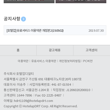
폰 증정
공지사항
[호텔업] 개인정보 처리방침 개정본1 (19.09.02)
2019.07.30
[호텔업] 유료서비스 이용약관 개정본2 (19.09.02)
2019.07.30
[호텔업] 개인정보 처리방침 개정본2 (19.09.02)
2019.07.30
홈
광고제휴
고객센터
이용약관
유료서비스 이용약관
개인정보처리방침
PC버전
주식회사 호텔업디알티
서울특별시 금천구 가산동 691 대륭테크노타운20차 1807호
대표이사: 이송주
사업자등록번호: 441-87-01934
통신판매업신고: 서울금천-1204 호
직업정보: J1206020200010
고객센터: 1644-7896
Fax: 02-2225-8487
이메일:
hdrt1109@hotelupdrt.com
Copyright ⓒ HotelupDRT Corp. All Right Reserved.