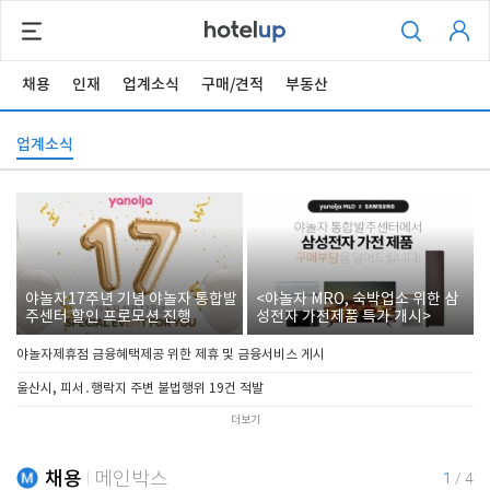
채용
인재
업계소식
구매/견적
부동산
업계소식
야놀자17주년 기념 야놀자 통합발
<야놀자 MRO, 숙박업소 위한 삼
주센터 할인 프로모션 진행
성전자 가전제품 특가 개시>
야놀자제휴점 금융혜택제공 위한 제휴 및 금융서비스 게시
울산시, 피서․행락지 주변 불법행위 19건 적발
더보기
채용
메인박스
1
/
4