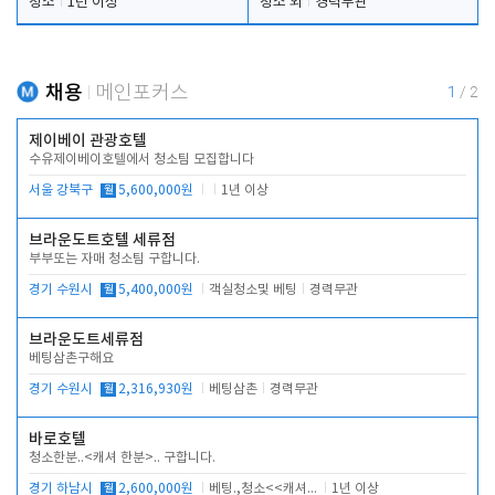
청소
1년 이상
청소 외
경력무관
채용
메인포커스
1
/
2
제이베이 관광호텔
수유제이베이호텔에서 청소팀 모집합니다
서울 강북구
월
5,600,000원
1년 이상
브라운도트호텔 세류점
부부또는 자매 청소팀 구합니다.
경기 수원시
월
5,400,000원
객실청소및 베팅
경력무관
브라운도트세류점
베팅삼촌구해요
경기 수원시
월
2,316,930원
베팅삼촌
경력무관
바로호텔
청소한분..<캐셔 한분>.. 구합니다.
경기 하남시
월
2,600,000원
베팅.,청소<<캐셔 모셔봅니다.
1년 이상