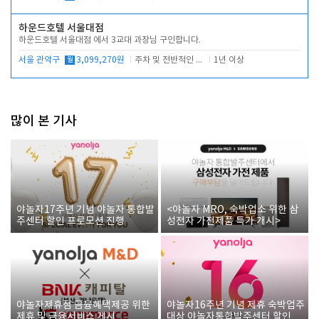
하운드호텔 서울대점
하운드호텔 서울대점 에서 3교대 과장님 구인합니다.
서울 관악구
월
3,099,270원
주차 및 전반적인 당번업무
1년 이상
많이 본 기사
야놀자17주년 기념 야놀자 통합발
<야놀자 MRO, 숙박업소 위한 삼
주센터 할인 프로모션 진행
성전자 가전제품 특가 개시>
야놀자제휴점 금융혜택제공 위한
야놀자16주년 기념 제휴 숙박업주
제휴 및 금융서비스 게시
대상 야놀자통합발주센터 할인쿠