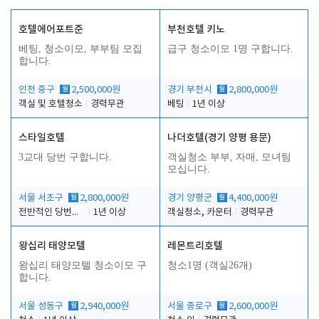
호텔에어포트준
부천호텔 키노
베팅, 청소이모, 부부팀 모집
급구 청소이모 1명 구합니다.
합니다.
인천 중구
월
2,500,000원
경기 부천시
월
2,800,000원
객실 및 호텔청소
경력무관
베팅
1년 이상
스타일호텔
나더호텔(경기 양평 용문)
3교대 당번 구합니다.
객실청소 부부, 자매, 모녀팀
모십니다.
서울 서초구
월
2,800,000원
경기 양평군
월
4,400,000원
전반적인 당번업무
1년 이상
객실청소, 카운터
경력무관
왕십리 태양모텔
레몬트리호텔
왕십리 태양모텔 청소이모 구
청소1명 (객실26개)
합니다.
서울 성동구
월
2,940,000원
서울 종로구
월
2,600,000원