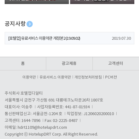
폰 증정
공지사항
[호텔업] 개인정보 처리방침 개정본1 (19.09.02)
2019.07.30
[호텔업] 유료서비스 이용약관 개정본2 (19.09.02)
2019.07.30
[호텔업] 개인정보 처리방침 개정본2 (19.09.02)
2019.07.30
홈
광고제휴
고객센터
이용약관
유료서비스 이용약관
개인정보처리방침
PC버전
주식회사 호텔업디알티
서울특별시 금천구 가산동 691 대륭테크노타운20차 1807호
대표이사: 이송주
사업자등록번호: 441-87-01934
통신판매업신고: 서울금천-1204 호
직업정보: J1206020200010
고객센터: 1644-7896
Fax: 02-2225-8487
이메일:
hdrt1109@hotelupdrt.com
Copyright ⓒ HotelupDRT Corp. All Right Reserved.