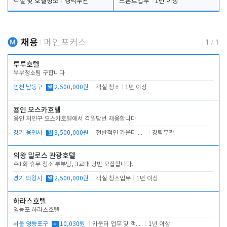
객실 및 호텔청소
경력무관
프론트업무
1년 이상
채용
메인포커스
1
/
1
루루호텔
부부청소팀 구합니다
인천 남동구
월
2,500,000원
객실 청소
1년 이상
용인 오스카호텔
용인 처인구 오스카호텔에서 격일당번 채용합니다
경기 용인시
월
3,500,000원
전반적인 카운터 업무
경력무관
의왕 밀로스 관광호텔
주1회 휴무 청소 부부팀, 3교대 당번 모집합니다.
경기 의왕시
월
2,500,000원
객실 청소업무
1년 이상
하라스호텔
영등포 하라스호텔
서울 영등포구
시
10,030원
카운터 업무 및 객실관리(청소상태 확인, 객실판매)
1년 이상