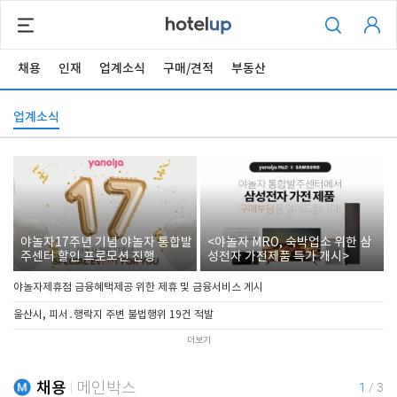
채용
인재
업계소식
구매/견적
부동산
업계소식
야놀자17주년 기념 야놀자 통합발
<야놀자 MRO, 숙박업소 위한 삼
주센터 할인 프로모션 진행
성전자 가전제품 특가 개시>
야놀자제휴점 금융혜택제공 위한 제휴 및 금융서비스 게시
울산시, 피서․행락지 주변 불법행위 19건 적발
더보기
채용
메인박스
1
/
3