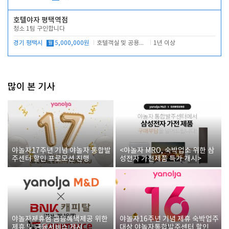
호텔야자 평택역점
청소 1팀 구인합니다
경기 평택시
월
5,000,000원
호텔객실 및 공용시설 청소 관리
1년 이상
많이 본 기사
야놀자17주년 기념 야놀자 통합발
<야놀자 MRO, 숙박업소 위한 삼
주센터 할인 프로모션 진행
성전자 가전제품 특가 개시>
야놀자제휴점 금융혜택제공 위한
야놀자16주년 기념 제휴 숙박업주
제휴 및 금융서비스 게시
대상 야놀자통합발주센터 할인쿠