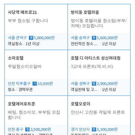
사당역 메트로21
방이동 호텔라움
부부 청소팀 구합니다
방이동 호텔라움 청소팀(부부/
자매) 모집합니다.
서울 관악구
월
5,800,000원
서울 송파구
월
5,600,000원
객실청소
1년 이상
전반적인 청소 업무(객실청소.객실정리)
1년 이상
소마호텔
호텔 디 아티스트 성신여대점
주말청소이모알바
3교대 프론트(격,비,비)
인천 미추홀구
시
10,030원
서울 성북구
월
2,900,000원
청소
경력무관
객실판매 및 고객응대
1년 이상
호텔에어포트준
호텔오로이
베팅, 청소이모, 부부팀 모집
안산시 고잔동 격일제 프론트
합니다.
인천 중구
월
2,500,000원
경기 안산시
월
3,300,000원