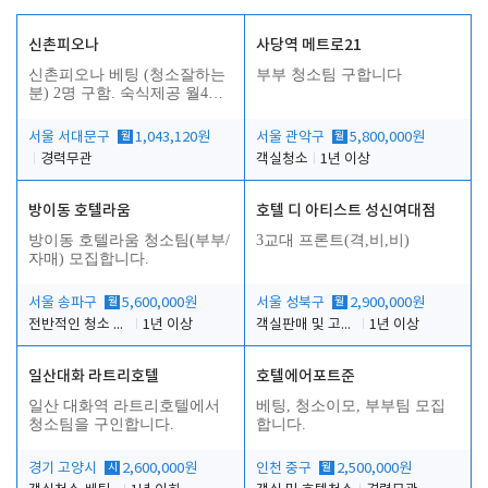
신촌피오나
사당역 메트로21
신촌피오나 베팅 (청소잘하는
부부 청소팀 구합니다
분) 2명 구함. 숙식제공 월4회
휴무
서울 서대문구
월
1,043,120원
서울 관악구
월
5,800,000원
경력무관
객실청소
1년 이상
방이동 호텔라움
호텔 디 아티스트 성신여대점
방이동 호텔라움 청소팀(부부/
3교대 프론트(격,비,비)
자매) 모집합니다.
서울 송파구
월
5,600,000원
서울 성북구
월
2,900,000원
전반적인 청소 업무(객실청소.객실정리)
1년 이상
객실판매 및 고객응대
1년 이상
일산대화 라트리호텔
호텔에어포트준
일산 대화역 라트리호텔에서
베팅, 청소이모, 부부팀 모집
청소팀을 구인합니다.
합니다.
경기 고양시
시
2,600,000원
인천 중구
월
2,500,000원