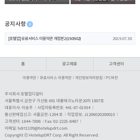
폰 증정
공지사항
[호텔업] 개인정보 처리방침 개정본1 (19.09.02)
2019.07.30
[호텔업] 유료서비스 이용약관 개정본2 (19.09.02)
2019.07.30
[호텔업] 개인정보 처리방침 개정본2 (19.09.02)
2019.07.30
홈
광고제휴
고객센터
이용약관
유료서비스 이용약관
개인정보처리방침
PC버전
주식회사 호텔업디알티
서울특별시 금천구 가산동 691 대륭테크노타운20차 1807호
대표이사: 이송주
사업자등록번호: 441-87-01934
통신판매업신고: 서울금천-1204 호
직업정보: J1206020200010
고객센터: 1644-7896
Fax: 02-2225-8487
이메일:
hdrt1109@hotelupdrt.com
Copyright ⓒ HotelupDRT Corp. All Right Reserved.