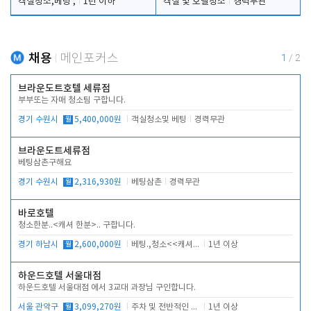
객실청소,베팅 ,
1년 이하
객실 및 호텔청소
경력무관
채용
메인포커스
1
/
2
브라운도트호텔 세류점
부부또는 자매 청소팀 구합니다.
경기 수원시
월
5,400,000원
객실청소및 베팅
경력무관
브라운도트세류점
베팅삼촌구해요
경기 수원시
월
2,316,930원
베팅삼촌
경력무관
바로호텔
청소한분..<캐셔 한분>.. 구합니다.
경기 하남시
월
2,600,000원
베팅.,청소<<캐셔 모셔봅니다.
1년 이상
하운드호텔 서울대점
하운드호텔 서울대점 에서 3교대 과장님 구인합니다.
서울 관악구
월
3,099,270원
주차 및 전반적인 당번업무
1년 이상