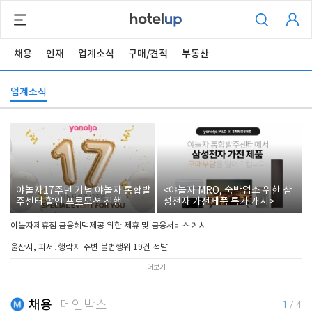
채용
인재
업계소식
구매/견적
부동산
업계소식
야놀자17주년 기념 야놀자 통합발
<야놀자 MRO, 숙박업소 위한 삼
주센터 할인 프로모션 진행
성전자 가전제품 특가 개시>
야놀자제휴점 금융혜택제공 위한 제휴 및 금융서비스 게시
울산시, 피서․행락지 주변 불법행위 19건 적발
더보기
채용
메인박스
1
/
4