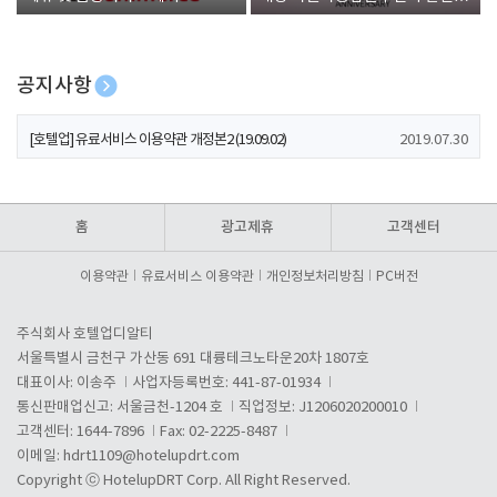
폰 증정
공지사항
[호텔업] 개인정보 처리방침 개정본1 (19.09.02)
2019.07.30
[호텔업] 유료서비스 이용약관 개정본2 (19.09.02)
2019.07.30
[호텔업] 개인정보 처리방침 개정본2 (19.09.02)
2019.07.30
홈
광고제휴
고객센터
이용약관
유료서비스 이용약관
개인정보처리방침
PC버전
주식회사 호텔업디알티
서울특별시 금천구 가산동 691 대륭테크노타운20차 1807호
대표이사: 이송주
사업자등록번호: 441-87-01934
통신판매업신고: 서울금천-1204 호
직업정보: J1206020200010
고객센터: 1644-7896
Fax: 02-2225-8487
이메일:
hdrt1109@hotelupdrt.com
Copyright ⓒ HotelupDRT Corp. All Right Reserved.