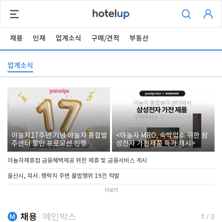
채용
인재
업계소식
구매/견적
부동산
업계소식
야놀자17주년 기념 야놀자 통합발
<야놀자 MRO, 숙박업소 위한 삼
주센터 할인 프로모션 진행
성전자 가전제품 특가 개시>
야놀자제휴점 금융혜택제공 위한 제휴 및 금융서비스 게시
울산시, 피서․행락지 주변 불법행위 19건 적발
더보기
채용
메인박스
1
/
3