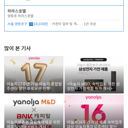
하라스호텔
영등포 하라스호텔
서울 영등포구
시
10,030원
카운터 업무 및 객실관리(청소상태 확인, 객실판매)
1년 이상
많이 본 기사
야놀자17주년 기념 야놀자 통합발
<야놀자 MRO, 숙박업소 위한 삼
주센터 할인 프로모션 진행
성전자 가전제품 특가 개시>
야놀자제휴점 금융혜택제공 위한
야놀자16주년 기념 제휴 숙박업주
제휴 및 금융서비스 게시
대상 야놀자통합발주센터 할인쿠