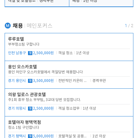
객실 및 호텔청소
경력무관
베팅
1년 이상
채용
메인포커스
1
/
2
루루호텔
부부청소팀 구합니다
인천 남동구
월
2,500,000원
객실 청소
1년 이상
용인 오스카호텔
용인 처인구 오스카호텔에서 격일당번 채용합니다
경기 용인시
월
3,500,000원
전반적인 카운터 업무
경력무관
의왕 밀로스 관광호텔
주1회 휴무 청소 부부팀, 3교대 당번 모집합니다.
경기 의왕시
월
2,500,000원
객실 청소업무
1년 이상
호텔야자 평택역점
청소 1팀 구인합니다
경기 평택시
월
5,000,000원
호텔객실 및 공용시설 청소 관리
1년 이상