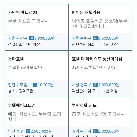
사당역 메트로21
방이동 호텔라움
부부 청소팀 구합니다
방이동 호텔라움 청소팀(부부/
자매) 모집합니다.
서울 관악구
월
5,800,000원
서울 송파구
월
5,600,000원
객실청소
1년 이상
전반적인 청소 업무(객실청소.객실정리)
1년 이상
소마호텔
호텔 디 아티스트 성신여대점
주말청소이모알바
3교대 프론트(격,비,비)
인천 미추홀구
시
10,030원
서울 성북구
월
2,900,000원
청소
경력무관
객실판매 및 고객응대
1년 이상
호텔에어포트준
부천호텔 키노
베팅, 청소이모, 부부팀 모집
급구 청소이모 1명 구합니다.
합니다.
인천 중구
월
2,500,000원
경기 부천시
월
2,800,000원