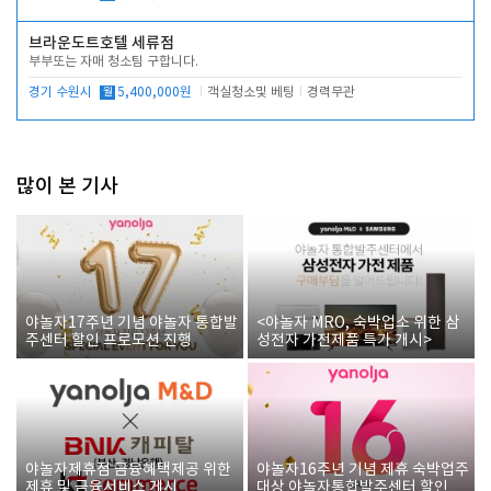
브라운도트호텔 세류점
부부또는 자매 청소팀 구합니다.
경기 수원시
월
5,400,000원
객실청소및 베팅
경력무관
많이 본 기사
야놀자17주년 기념 야놀자 통합발
<야놀자 MRO, 숙박업소 위한 삼
주센터 할인 프로모션 진행
성전자 가전제품 특가 개시>
야놀자제휴점 금융혜택제공 위한
야놀자16주년 기념 제휴 숙박업주
제휴 및 금융서비스 게시
대상 야놀자통합발주센터 할인쿠