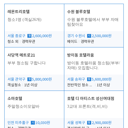
레몬트리호텔
수원 블루호텔
청소1명 (객실26개)
수원 블루호텔에서 부부 자매
팀찾아요
서울 종로구
월
2,600,000원
경기 수원시
시
2,500,000원
청소 외
경력무관
메이드
경력무관
사당역 메트로21
방이동 호텔라움
부부 청소팀 구합니다
방이동 호텔라움 청소팀(부부/
자매) 모집합니다.
서울 관악구
월
5,800,000원
서울 송파구
월
5,600,000원
객실청소
1년 이상
전반적인 청소 업무(객실청소.객실정리)
1년 이상
소마호텔
호텔 디 아티스트 성신여대점
주말청소이모알바
3교대 프론트(격,비,비)
인천 미추홀구
시
10,030원
서울 성북구
월
2,900,000원