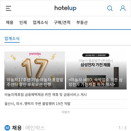
채용
인재
업계소식
구매/견적
부동산
업계소식
야놀자17주년 기념 야놀자 통합발
<야놀자 MRO, 숙박업소 위한 삼
주센터 할인 프로모션 진행
성전자 가전제품 특가 개시>
야놀자제휴점 금융혜택제공 위한 제휴 및 금융서비스 게시
울산시, 피서․행락지 주변 불법행위 19건 적발
더보기
채용
메인박스
1
/
3