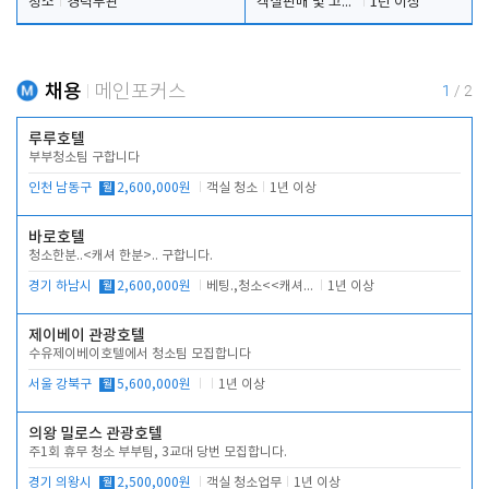
청소
경력무관
객실판매 및 고객응대
1년 이상
채용
메인포커스
1
/
2
루루호텔
부부청소팀 구합니다
인천 남동구
월
2,600,000원
객실 청소
1년 이상
바로호텔
청소한분..<캐셔 한분>.. 구합니다.
경기 하남시
월
2,600,000원
베팅.,청소<<캐셔 모셔봅니다.
1년 이상
제이베이 관광호텔
수유제이베이호텔에서 청소팀 모집합니다
서울 강북구
월
5,600,000원
1년 이상
의왕 밀로스 관광호텔
주1회 휴무 청소 부부팀, 3교대 당번 모집합니다.
경기 의왕시
월
2,500,000원
객실 청소업무
1년 이상