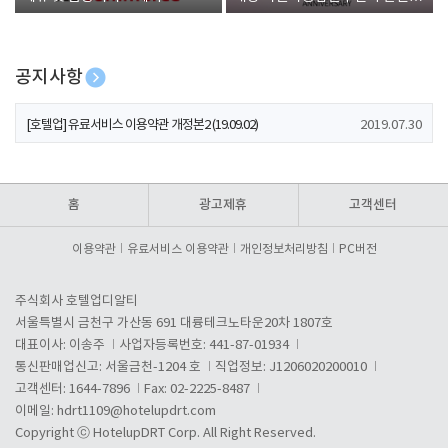
폰 증정
공지사항
[호텔업] 개인정보 처리방침 개정본1 (19.09.02)
2019.07.30
[호텔업] 유료서비스 이용약관 개정본2 (19.09.02)
2019.07.30
[호텔업] 개인정보 처리방침 개정본2 (19.09.02)
2019.07.30
홈
광고제휴
고객센터
이용약관
유료서비스 이용약관
개인정보처리방침
PC버전
주식회사 호텔업디알티
서울특별시 금천구 가산동 691 대륭테크노타운20차 1807호
대표이사: 이송주
사업자등록번호: 441-87-01934
통신판매업신고: 서울금천-1204 호
직업정보: J1206020200010
고객센터: 1644-7896
Fax: 02-2225-8487
이메일:
hdrt1109@hotelupdrt.com
Copyright ⓒ HotelupDRT Corp. All Right Reserved.