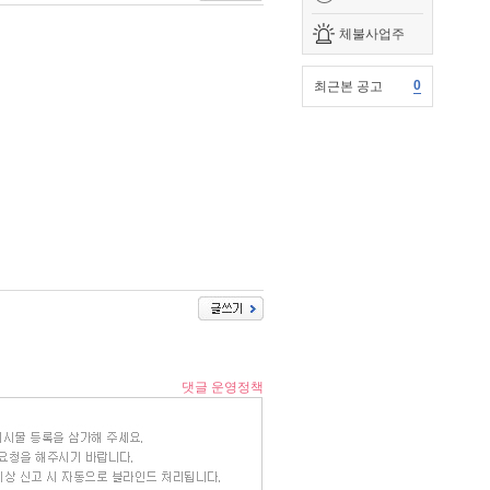
체불사업주
0
최근본 공고