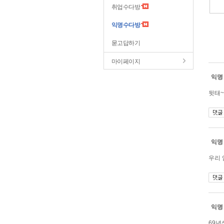
취업수다방
익명수다방
묻고답하기
마이페이지