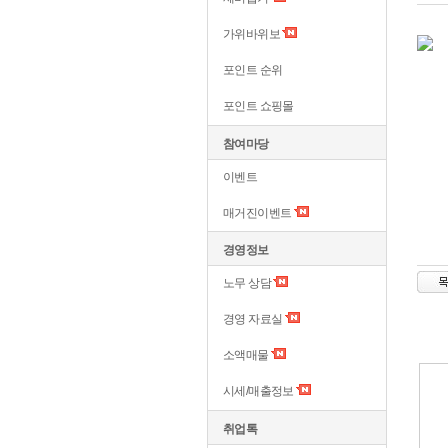
가위바위보
포인트 순위
포인트 쇼핑몰
참여마당
이벤트
매거진이벤트
경영정보
노무 상담
경영 자료실
소액매물
시세/매출정보
취업톡