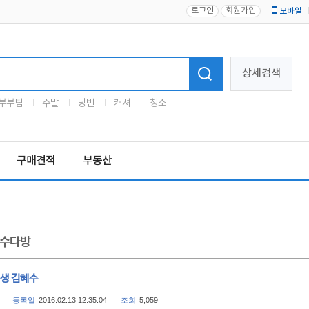
로그인
회원가입
모바일
로고
상세검색
부부팀
주말
당번
캐셔
청소
구매견적
부동산
수다방
년생 김혜수
등록일
2016.02.13 12:35:04
조회
5,059