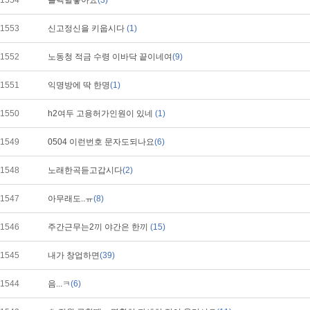
1554
블랙덜좋아요
(3)
1553
신고정신을 키웁시다
(1)
1552
노동청 적금 수령 이바닥 끝이네여
(9)
1551
익명방에 딱 한명
(1)
1550
h2여두 고용허가인원이 있네
(1)
1549
0504 이런번호 문자도되나요
(6)
1548
노래한곡듣고갑시다
(2)
1547
아무래도..ㅠ
(8)
1546
주간근무는2끼 야간은 한끼
(15)
1545
내가 창업하면
(39)
1544
음...ㅋ
(6)