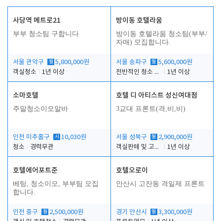
사당역 메트로21
방이동 호텔라움
부부 청소팀 구합니다
방이동 호텔라움 청소팀(부부/
자매) 모집합니다.
서울 관악구
월
5,800,000원
서울 송파구
월
5,600,000원
객실청소
1년 이상
전반적인 청소 업무(객실청소.객실정리)
1년 이상
소마호텔
호텔 디 아티스트 성신여대점
주말청소이모알바
3교대 프론트(격,비,비)
인천 미추홀구
시
10,030원
서울 성북구
월
2,900,000원
청소
경력무관
객실판매 및 고객응대
1년 이상
호텔에어포트준
호텔오로이
베팅, 청소이모, 부부팀 모집
안산시 고잔동 격일제 프론트
합니다.
인천 중구
월
2,500,000원
경기 안산시
월
3,300,000원