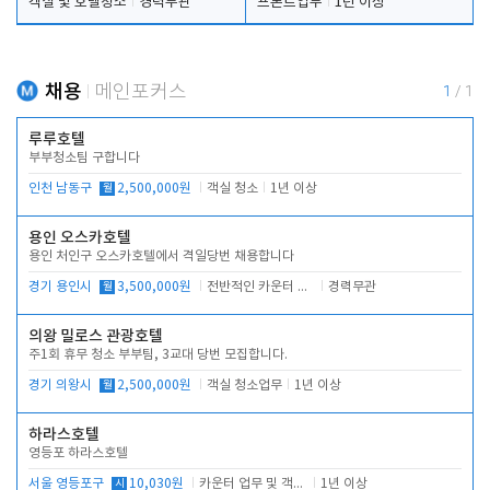
객실 및 호텔청소
경력무관
프론트업무
1년 이상
채용
메인포커스
1
/
1
루루호텔
부부청소팀 구합니다
인천 남동구
월
2,500,000원
객실 청소
1년 이상
용인 오스카호텔
용인 처인구 오스카호텔에서 격일당번 채용합니다
경기 용인시
월
3,500,000원
전반적인 카운터 업무
경력무관
의왕 밀로스 관광호텔
주1회 휴무 청소 부부팀, 3교대 당번 모집합니다.
경기 의왕시
월
2,500,000원
객실 청소업무
1년 이상
하라스호텔
영등포 하라스호텔
서울 영등포구
시
10,030원
카운터 업무 및 객실관리(청소상태 확인, 객실판매)
1년 이상