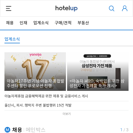
채용
인재
업계소식
구매/견적
부동산
업계소식
야놀자17주년 기념 야놀자 통합발
<야놀자 MRO, 숙박업소 위한 삼
주센터 할인 프로모션 진행
성전자 가전제품 특가 개시>
야놀자제휴점 금융혜택제공 위한 제휴 및 금융서비스 게시
울산시, 피서․행락지 주변 불법행위 19건 적발
더보기
채용
메인박스
1
/
3