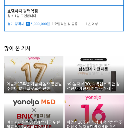
호텔야자 평택역점
청소 1팀 구인합니다
경기 평택시
월
5,000,000원
호텔객실 및 공용시설 청소 관리
1년 이상
많이 본 기사
야놀자17주년 기념 야놀자 통합발
<야놀자 MRO, 숙박업소 위한 삼
주센터 할인 프로모션 진행
성전자 가전제품 특가 개시>
야놀자제휴점 금융혜택제공 위한
야놀자16주년 기념 제휴 숙박업주
제휴 및 금융서비스 게시
대상 야놀자통합발주센터 할인쿠