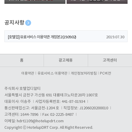
폰 증정
공지사항
[호텔업] 개인정보 처리방침 개정본1 (19.09.02)
2019.07.30
[호텔업] 유료서비스 이용약관 개정본2 (19.09.02)
2019.07.30
[호텔업] 개인정보 처리방침 개정본2 (19.09.02)
2019.07.30
홈
광고제휴
고객센터
이용약관
유료서비스 이용약관
개인정보처리방침
PC버전
주식회사 호텔업디알티
서울특별시 금천구 가산동 691 대륭테크노타운20차 1807호
대표이사: 이송주
사업자등록번호: 441-87-01934
통신판매업신고: 서울금천-1204 호
직업정보: J1206020200010
고객센터: 1644-7896
Fax: 02-2225-8487
이메일:
hdrt1109@hotelupdrt.com
Copyright ⓒ HotelupDRT Corp. All Right Reserved.