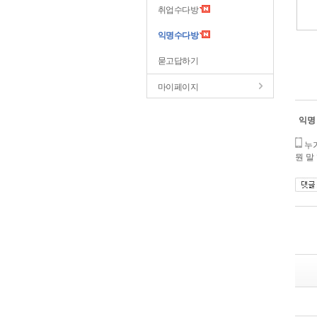
취업수다방
익명수다방
묻고답하기
마이페이지