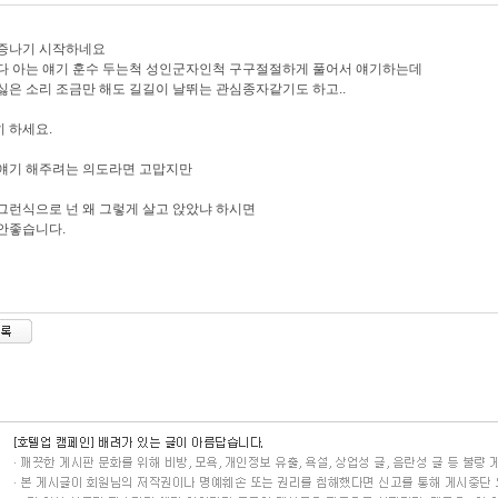
짜증나기 시작하네요
다 아는 얘기 훈수 두는척 성인군자인척 구구절절하게 풀어서 얘기하는데
싫은 소리 조금만 해도 길길이 날뛰는 관심종자같기도 하고..
 하세요.
얘기 해주려는 의도라면 고맙지만
그런식으로 넌 왜 그렇게 살고 앉았냐 하시면
안좋습니다.