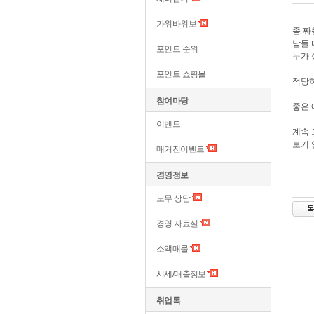
가위바위보
좀 
남들 
포인트 순위
누가 
포인트 쇼핑몰
적당히
참여마당
좋은 
이벤트
계속 
보기 
매거진이벤트
경영정보
노무 상담
경영 자료실
소액매물
시세/매출정보
취업톡