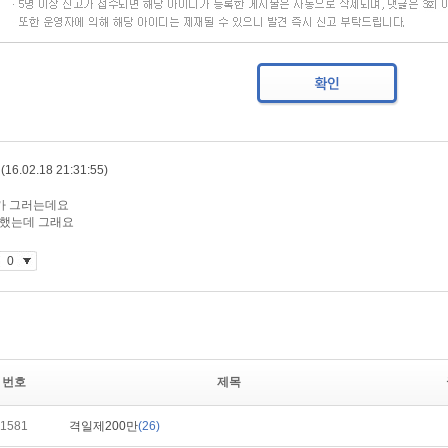
번호
제목
1581
격일제200만
(26)