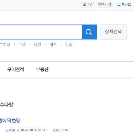
로그인
회원가입
모바일
로고
상세검색
부부팀
주말
당번
캐셔
청소
구매견적
부동산
수다방
방에 딱 한명
등록일
2016.02.18 09:31:08
조회
5,106