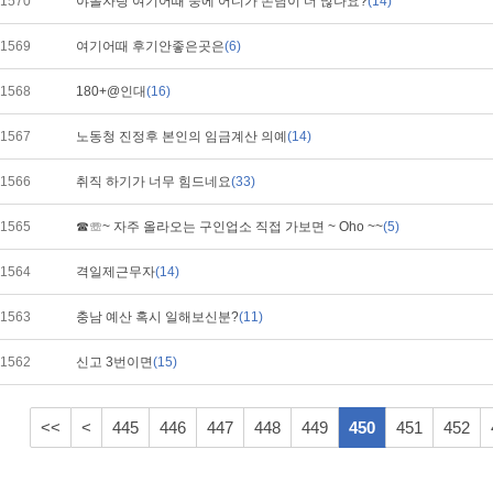
1570
야놀자랑 여기어때 중에 어디가 손님이 더 많나요?
(14)
1569
여기어때 후기안좋은곳은
(6)
1568
180+@인대
(16)
1567
노동청 진정후 본인의 임금계산 의예
(14)
1566
취직 하기가 너무 힘드네요
(33)
1565
☎☏~ 자주 올라오는 구인업소 직접 가보면 ~ Oho ~~
(5)
1564
격일제근무자
(14)
1563
충남 예산 혹시 일해보신분?
(11)
1562
신고 3번이면
(15)
<<
<
445
446
447
448
449
450
451
452