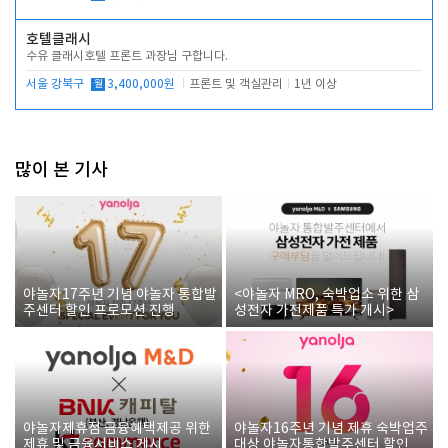
호텔클래시
수유 클래시호텔 프론트 과장님 구합니다.
서울 강북구
월
3,400,000원
프론트 및 객실관리
1년 이상
많이 본 기사
야놀자17주년 기념 야놀자 통합발
<야놀자 MRO, 숙박업소 위한 삼
주센터 할인 프로모션 진행
성전자 가전제품 특가 개시>
야놀자제휴점 금융혜택제공 위한
야놀자16주년 기념 제휴 숙박업주
제휴 및 금융서비스 게시
대상 야놀자통합발주센터 할인쿠