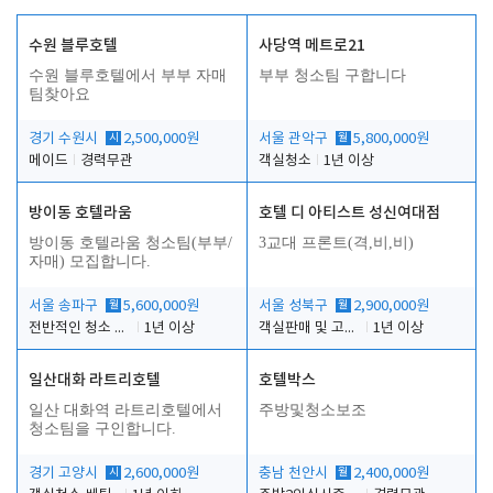
수원 블루호텔
사당역 메트로21
수원 블루호텔에서 부부 자매
부부 청소팀 구합니다
팀찾아요
경기 수원시
시
2,500,000원
서울 관악구
월
5,800,000원
메이드
경력무관
객실청소
1년 이상
방이동 호텔라움
호텔 디 아티스트 성신여대점
방이동 호텔라움 청소팀(부부/
3교대 프론트(격,비,비)
자매) 모집합니다.
서울 송파구
월
5,600,000원
서울 성북구
월
2,900,000원
전반적인 청소 업무(객실청소.객실정리)
1년 이상
객실판매 및 고객응대
1년 이상
일산대화 라트리호텔
호텔박스
일산 대화역 라트리호텔에서
주방및청소보조
청소팀을 구인합니다.
경기 고양시
시
2,600,000원
충남 천안시
월
2,400,000원