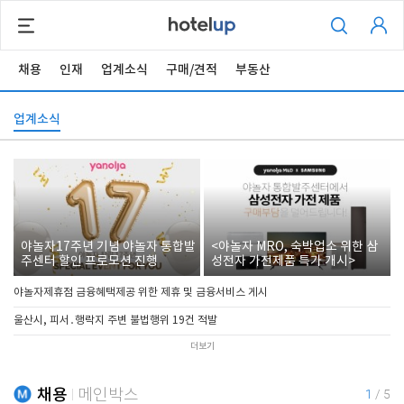
채용
인재
업계소식
구매/견적
부동산
업계소식
야놀자17주년 기념 야놀자 통합발
<야놀자 MRO, 숙박업소 위한 삼
주센터 할인 프로모션 진행
성전자 가전제품 특가 개시>
야놀자제휴점 금융혜택제공 위한 제휴 및 금융서비스 게시
울산시, 피서․행락지 주변 불법행위 19건 적발
더보기
채용
메인박스
1
/
5