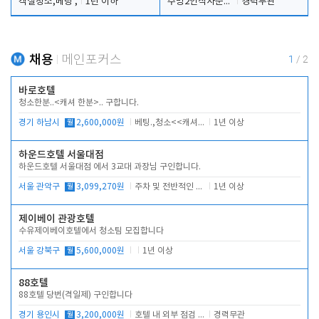
객실청소,베팅 ,
1년 이하
주방2인식사준비및청소린렌보조
경력무관
채용
메인포커스
1
/
2
바로호텔
청소한분..<캐셔 한분>.. 구합니다.
경기 하남시
월
2,600,000원
베팅.,청소<<캐셔 모셔봅니다.
1년 이상
하운드호텔 서울대점
하운드호텔 서울대점 에서 3교대 과장님 구인합니다.
서울 관악구
월
3,099,270원
주차 및 전반적인 당번업무
1년 이상
제이베이 관광호텔
수유제이베이호텔에서 청소팀 모집합니다
서울 강북구
월
5,600,000원
1년 이상
88호텔
88호텔 당번(격일제) 구인합니다
경기 용인시
월
3,200,000원
호텔 내 외부 점검 및 프런트 운영
경력무관