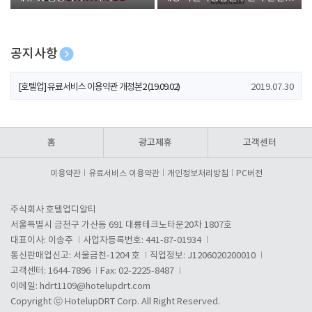
폰 증정
공지사항
[호텔업] 개인정보 처리방침 개정본1 (19.09.02)
2019.07.30
[호텔업] 유료서비스 이용약관 개정본2 (19.09.02)
2019.07.30
[호텔업] 개인정보 처리방침 개정본2 (19.09.02)
2019.07.30
홈
광고제휴
고객센터
이용약관
유료서비스 이용약관
개인정보처리방침
PC버전
주식회사 호텔업디알티
서울특별시 금천구 가산동 691 대륭테크노타운20차 1807호
대표이사: 이송주
사업자등록번호: 441-87-01934
통신판매업신고: 서울금천-1204 호
직업정보: J1206020200010
고객센터: 1644-7896
Fax: 02-2225-8487
이메일:
hdrt1109@hotelupdrt.com
Copyright ⓒ HotelupDRT Corp. All Right Reserved.