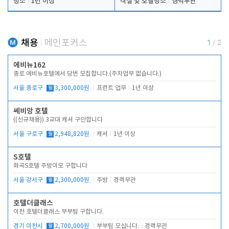
청소
1년 이상
객실 및 호텔청소
경력무관
채용
메인포커스
1
/
2
에비뉴162
종로 에비뉴호텔에서 당번 모집합니다.(주차업무 없습니다.)
서울 종로구
월
3,300,000원
프런트 업무
1년 이상
쎄비앙 호텔
((신규채용)) 3교대 캐셔 구인합니다
서울 구로구
월
2,948,820원
캐셔
1년 이상
S호텔
화곡S호텔 주방이모 구합니다
서울 강서구
월
2,300,000원
주방
경력무관
호텔더클래스
이천 호텔더클래스 부부팀 구합니다.
경기 이천시
월
2,700,000원
부부팀 모십니다.
경력무관