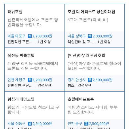
라뉘호텔
호텔 디 아티스트 성신여대점
신촌라뉘호텔에서 프론트 당
3교대 프론트(격,비,비)
번과장을 구합니다.
서울 마포구
월
3,700,000원
서울 성북구
월
2,900,000원
전반적인 프론트 당번업무
1년 이상
객실판매 및 고객응대
1년 이상
작전동 써클호텔
(안산)아우라 관광호텔
계양구 작전동 써클호텔에서
(안산)아우라 관광호텔 청소이
프론트 직원 구합니다.
모1명 구인합니다.
인천 계양구
월
3,200,000원
경기 안산시
월
2,500,000원
전반적인 프론트 업무
경력무관
청소
경력무관
왕십리 태양모텔
호텔에어포트준
왕십리 태양모텔 청소이모 구
베팅,청소이모, 자매팀, 부부
합니다.
팀 모집합니다.
서울 성동구
월
2,940,000원
인천 중구
월
2,500,000원