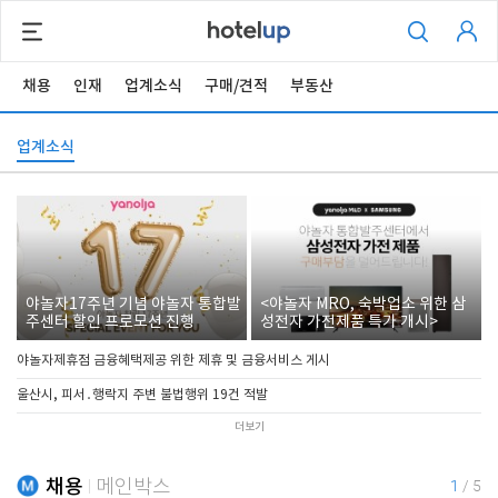
채용
인재
업계소식
구매/견적
부동산
업계소식
야놀자17주년 기념 야놀자 통합발
<야놀자 MRO, 숙박업소 위한 삼
주센터 할인 프로모션 진행
성전자 가전제품 특가 개시>
야놀자제휴점 금융혜택제공 위한 제휴 및 금융서비스 게시
울산시, 피서․행락지 주변 불법행위 19건 적발
더보기
채용
메인박스
1
/
5