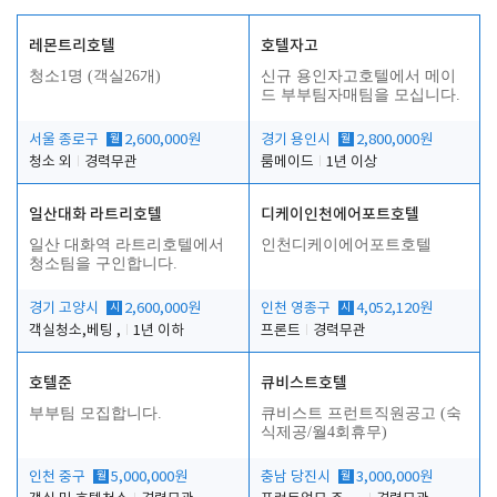
레몬트리호텔
호텔자고
청소1명 (객실26개)
신규 용인자고호텔에서 메이
드 부부팀자매팀을 모십니다.
서울 종로구
월
2,600,000원
경기 용인시
월
2,800,000원
청소 외
경력무관
룸메이드
1년 이상
일산대화 라트리호텔
디케이인천에어포트호텔
일산 대화역 라트리호텔에서
인천디케이에어포트호텔
청소팀을 구인합니다.
경기 고양시
시
2,600,000원
인천 영종구
시
4,052,120원
객실청소,베팅 ,
1년 이하
프론트
경력무관
호텔준
큐비스트호텔
부부팀 모집합니다.
큐비스트 프런트직원공고 (숙
식제공/월4회휴무)
인천 중구
월
5,000,000원
충남 당진시
월
3,000,000원