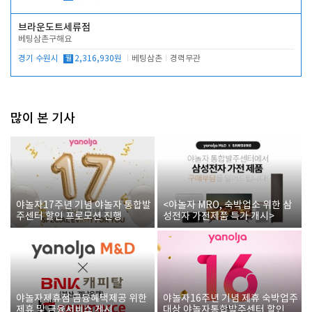
브라운도트세류점
베팅삼촌구해요
경기 수원시
월
2,316,930원
베팅삼촌
경력무관
많이 본 기사
야놀자17주년 기념 야놀자 통합발
<야놀자 MRO, 숙박업소 위한 삼
주센터 할인 프로모션 진행
성전자 가전제품 특가 개시>
야놀자제휴점 금융혜택제공 위한
야놀자16주년 기념 제휴 숙박업주
제휴 및 금융서비스 게시
대상 야놀자통합발주센터 할인쿠