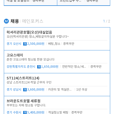
객실 및 호텔청소
경력무관
프런트업무 주간, 야간
경력무관
채용
메인포커스
1
/
2
럭셔리관광호텔(오산)대실없음
오산(럭셔리관광) 청소,베팅같이하실분 구합니다~
경기 오산시
월
2,500,000원
베팅,청소
경력무관
고요스테이
춘천 고요스테이 청소팀 한분 모십니다
강원특별자치도 춘천시
월
1,650,000원
전반적인 청소/세탁업무
경력무관
ST124(스트리트124)
성남 스트리트124 격일 근무자 구인
경기 성남시
월
3,600,000원
카운터 및 객실관리 전반
1년 이상
브라운도트호텔 세류점
부부또는 자매 청소팀 구합니다.
경기 수원시
월
5,400,000원
객실청소및 베팅
경력무관