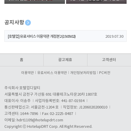
폰 증정
공지사항
[호텔업] 개인정보 처리방침 개정본1 (19.09.02)
2019.07.30
[호텔업] 유료서비스 이용약관 개정본2 (19.09.02)
2019.07.30
[호텔업] 개인정보 처리방침 개정본2 (19.09.02)
2019.07.30
홈
광고제휴
고객센터
이용약관
유료서비스 이용약관
개인정보처리방침
PC버전
주식회사 호텔업디알티
서울특별시 금천구 가산동 691 대륭테크노타운20차 1807호
대표이사: 이송주
사업자등록번호: 441-87-01934
통신판매업신고: 서울금천-1204 호
직업정보: J1206020200010
고객센터: 1644-7896
Fax: 02-2225-8487
이메일:
hdrt1109@hotelupdrt.com
Copyright ⓒ HotelupDRT Corp. All Right Reserved.