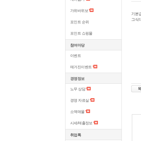
가위바위보
기본급
그식대
포인트 순위
포인트 쇼핑몰
참여마당
이벤트
매거진이벤트
경영정보
노무 상담
경영 자료실
소액매물
시세/매출정보
취업톡