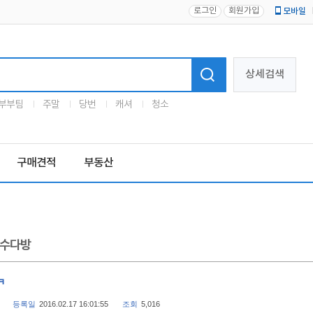
로그인
회원가입
모바일
로고
상세검색
부부팀
주말
당번
캐셔
청소
구매견적
부동산
수다방
ㅋ
등록일
2016.02.17 16:01:55
조회
5,016