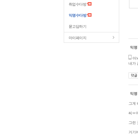
취업수다방
익명수다방
묻고답하기
마이페이지