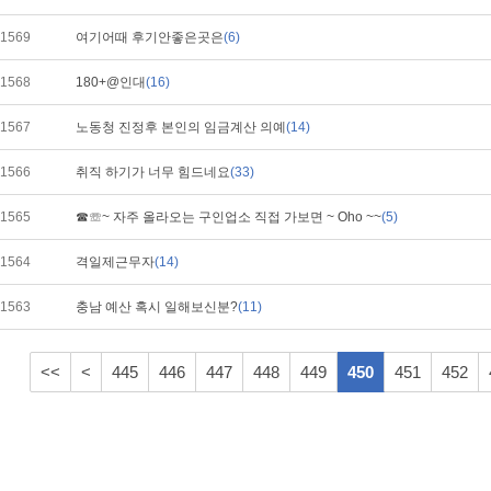
1569
여기어때 후기안좋은곳은
(6)
1568
180+@인대
(16)
1567
노동청 진정후 본인의 임금계산 의예
(14)
1566
취직 하기가 너무 힘드네요
(33)
1565
☎☏~ 자주 올라오는 구인업소 직접 가보면 ~ Oho ~~
(5)
1564
격일제근무자
(14)
1563
충남 예산 혹시 일해보신분?
(11)
<<
<
445
446
447
448
449
450
451
452