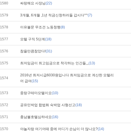
1580
싸랑해요 사장님
(22)
1579
3개월, 6개월 ,1년 적금신청하러들 갑시다^^
(7)
1578
이유불문 무조건 노동청행
(8)
1577
모텔 구직 5단계
(18)
1576
참을만큼참았다!
(31)
1575
최저임금이 최고임금으로 착각하는 인간들,,,
(13)
2016년 최저시급6030원입니다 최저임금으로 계산한 모텔리
1574
어 급여
(15)
1573
중랑구테마모텔이요
(10)
1572
공유민박업 합법화 숙박업 사형선고
(18)
1571
충남볼호텔심하네요
(16)
1570
야놀자랑 여기어때 중에 어디가 손님이 더 많나요?
(14)