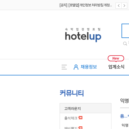
[공지] [호텔업] 개인정보 처리방침 개정본1 (19.09.02)
[공지] [호텔업] 유료서비스 이용약관 개정본2 (19.09.02)
호텔업
채용정보
업계소식
커뮤니티
익명
고객라운지
음...
출석체크
익명
제비뽑기