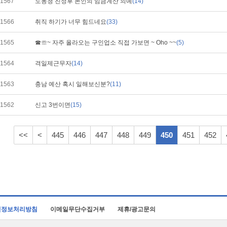
1567
노동청 진정후 본인의 임금계산 의예
(14)
1566
취직 하기가 너무 힘드네요
(33)
1565
☎☏~ 자주 올라오는 구인업소 직접 가보면 ~ Oho ~~
(5)
1564
격일제근무자
(14)
1563
충남 예산 혹시 일해보신분?
(11)
1562
신고 3번이면
(15)
<<
<
445
446
447
448
449
450
451
452
인정보처리방침
이메일무단수집거부
제휴/광고문의