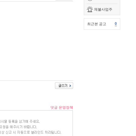
체불사업주
0
최근본 공고