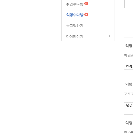
취업수다방
익명수다방
묻고답하기
마이페이지