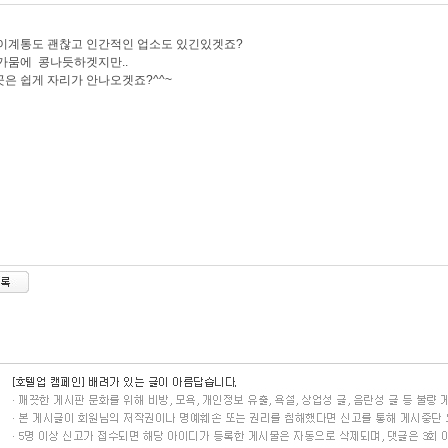
이계통도 괜찮고 인간적인 업소도 있긴있겟죠?
가뭄에 콩나듯하겟지만..
은 쉽게 자리가 안나오겟죠?^^~