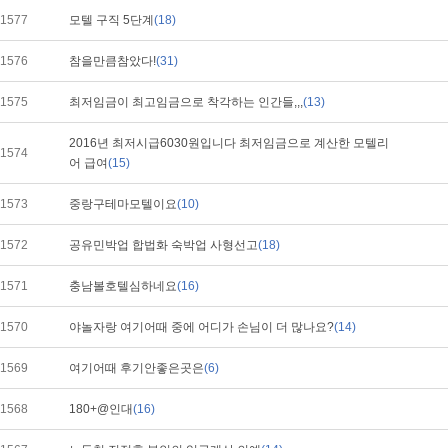
1577
모텔 구직 5단계
(18)
1576
참을만큼참았다!
(31)
1575
최저임금이 최고임금으로 착각하는 인간들,,,
(13)
2016년 최저시급6030원입니다 최저임금으로 계산한 모텔리
1574
어 급여
(15)
1573
중랑구테마모텔이요
(10)
1572
공유민박업 합법화 숙박업 사형선고
(18)
1571
충남볼호텔심하네요
(16)
1570
야놀자랑 여기어때 중에 어디가 손님이 더 많나요?
(14)
1569
여기어때 후기안좋은곳은
(6)
1568
180+@인대
(16)