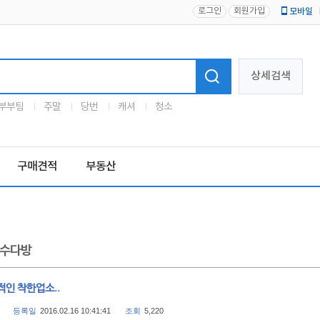
로그인
회원가입
모바일
로고
상세검색
부부팀
주말
당번
캐셔
청소
구매견적
부동산
수다방
적인 착한업소..
등록일
2016.02.16 10:41:41
조회
5,220