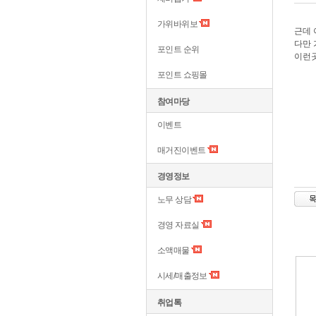
가위바위보
근데 
다만 
포인트 순위
이런곳
포인트 쇼핑몰
참여마당
이벤트
매거진이벤트
경영정보
노무 상담
경영 자료실
소액매물
시세/매출정보
취업톡