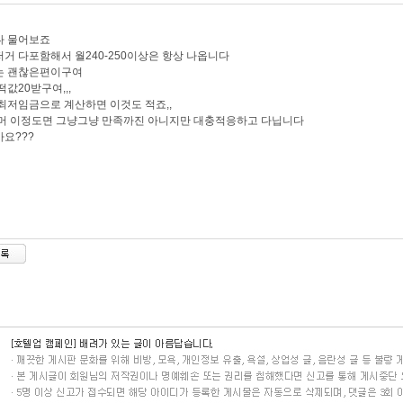
나 물어보죠
거 다포함해서 월240-250이상은 항상 나옵니다
는 괜찮은편이구여
떡값20받구여,,,
최저임금으로 계산하면 이것도 적죠,,
머 이정도면 그냥그냥 만족까진 아니지만 대충적응하고 다닙니다
요???