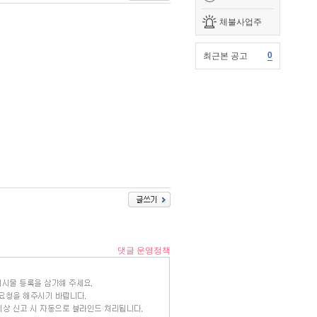
체불사업주
0
최근본 공고