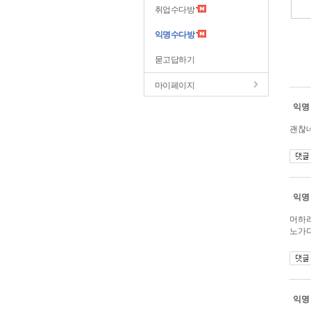
취업수다방
익명수다방
묻고답하기
마이페이지