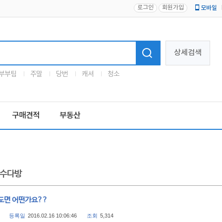
로그인
회원가입
모바일
로고
상세검색
부부팀
주말
당번
캐셔
청소
구매견적
부동산
수다방
도면 어떤가요??
등록일
2016.02.16 10:06:46
조회
5,314