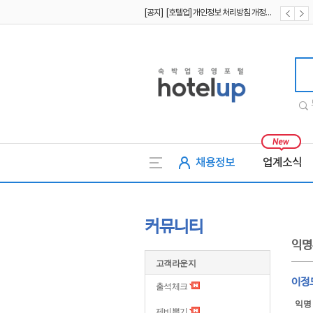
[공지] [호텔업] 유료서비스 이용약관 개정본2 (19.09.02)
[공지] [호텔업] 개인정보 처리방침 개정본2 (19.09.02)
호텔업
채용정보
업계소식
커뮤니티
익명
고객라운지
이정
출석체크
익명
제비뽑기