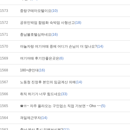
1573
중랑구테마모텔이요
(10)
1572
공유민박업 합법화 숙박업 사형선고
(18)
1571
충남볼호텔심하네요
(16)
1570
야놀자랑 여기어때 중에 어디가 손님이 더 많나요?
(14)
1569
여기어때 후기안좋은곳은
(6)
1568
180+@인대
(16)
1567
노동청 진정후 본인의 임금계산 의예
(14)
1566
취직 하기가 너무 힘드네요
(33)
1565
☎☏~ 자주 올라오는 구인업소 직접 가보면 ~ Oho ~~
(5)
1564
격일제근무자
(14)
1563
충남 예산 혹시 일해보신분?
(11)