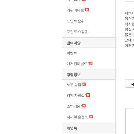
가위바위보
뭐하
이거저
포인트 순위
식사
명절 
포인트 쇼핑몰
물론 
근데 
참여마당
어떤가
이벤트
매거진이벤트
경영정보
노무 상담
경영 자료실
소액매물
시세/매출정보
취업톡