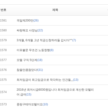
번호
제목
1581
격일제200만
(26)
1580
싸랑해요 사장님
(22)
1579
3개월, 6개월 ,1년 적금신청하러들 갑시다^^
(7)
1578
이유불문 무조건 노동청행
(8)
1577
모텔 구직 5단계
(18)
1576
참을만큼참았다!
(31)
1575
최저임금이 최고임금으로 착각하는 인간들,,,
(13)
2016년 최저시급6030원입니다 최저임금으로 계산한 모텔리
1574
어 급여
(15)
1573
중랑구테마모텔이요
(10)