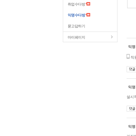
취업수다방
익명수다방
묻고답하기
마이페이지