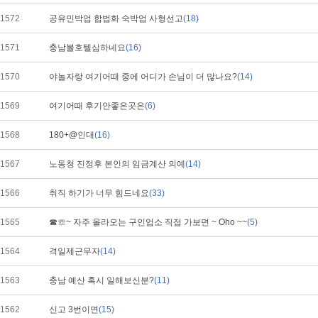
1572
공유민박업 합법화 숙박업 사형선고
(18)
1571
충남볼호텔심하네요
(16)
1570
야놀자랑 여기어때 중에 어디가 손님이 더 많나요?
(14)
1569
여기어때 후기안좋은곳은
(6)
1568
180+@인대
(16)
1567
노동청 진정후 본인의 임금계산 의예
(14)
1566
취직 하기가 너무 힘드네요
(33)
1565
☎☏~ 자주 올라오는 구인업소 직접 가보면 ~ Oho ~~
(5)
1564
격일제근무자
(14)
1563
충남 예산 혹시 일해보신분?
(11)
1562
신고 3번이면
(15)