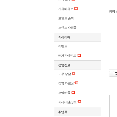
가위바위보
의정부
포인트 순위
포인트 쇼핑몰
참여마당
이벤트
매거진이벤트
경영정보
노무 상담
경영 자료실
소액매물
시세/매출정보
취업톡