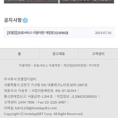
폰 증정
공지사항
[호텔업] 개인정보 처리방침 개정본1 (19.09.02)
2019.07.30
[호텔업] 유료서비스 이용약관 개정본2 (19.09.02)
2019.07.30
[호텔업] 개인정보 처리방침 개정본2 (19.09.02)
2019.07.30
홈
광고제휴
고객센터
이용약관
유료서비스 이용약관
개인정보처리방침
PC버전
주식회사 호텔업디알티
서울특별시 금천구 가산동 691 대륭테크노타운20차 1807호
대표이사: 이송주
사업자등록번호: 441-87-01934
통신판매업신고: 서울금천-1204 호
직업정보: J1206020200010
고객센터: 1644-7896
Fax: 02-2225-8487
이메일:
hdrt1109@hotelupdrt.com
Copyright ⓒ HotelupDRT Corp. All Right Reserved.