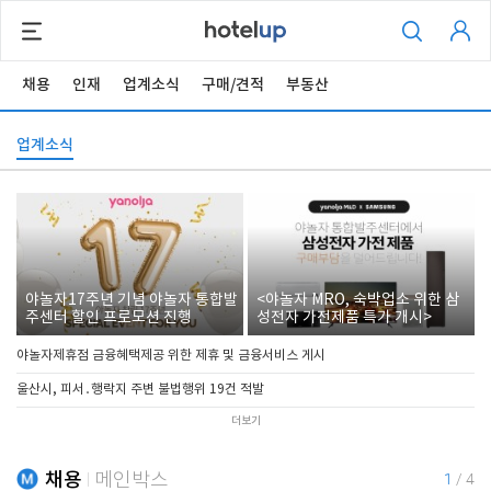
채용
인재
업계소식
구매/견적
부동산
업계소식
야놀자17주년 기념 야놀자 통합발
<야놀자 MRO, 숙박업소 위한 삼
주센터 할인 프로모션 진행
성전자 가전제품 특가 개시>
야놀자제휴점 금융혜택제공 위한 제휴 및 금융서비스 게시
울산시, 피서․행락지 주변 불법행위 19건 적발
더보기
채용
메인박스
1
/
4