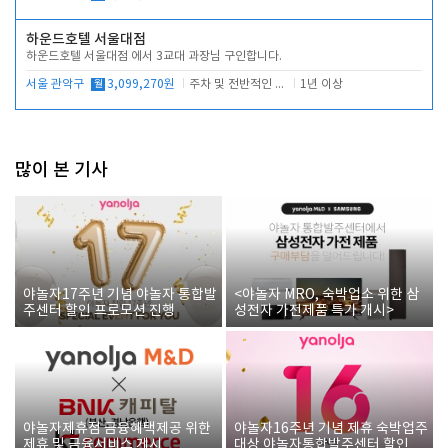
하운드호텔 서울대점
하운드호텔 서울대점 에서 3교대 과장님 구인합니다.
서울 관악구
월
3,099,270원
주차 및 전반적인 당번업무
1년 이상
많이 본 기사
야놀자17주년 기념 야놀자 통합발
<야놀자 MRO, 숙박업소 위한 삼
주센터 할인 프로모션 진행
성전자 가전제품 특가 개시>
야놀자제휴점 금융혜택제공 위한
야놀자16주년 기념 제휴 숙박업주
제휴 및 금융서비스 게시
대상 야놀자통합발주센터 할인쿠