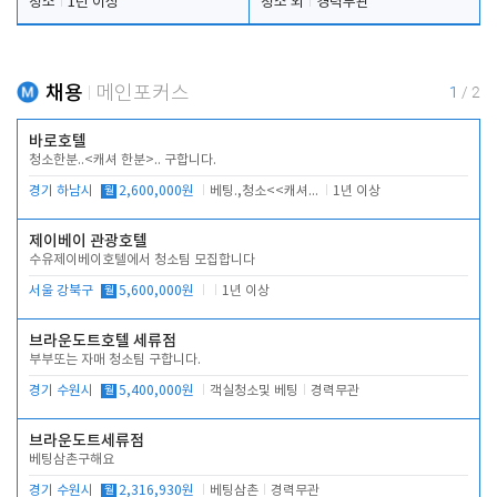
청소
1년 이상
청소 외
경력무관
채용
메인포커스
1
/
2
바로호텔
청소한분..<캐셔 한분>.. 구합니다.
경기 하남시
월
2,600,000원
베팅.,청소<<캐셔 모셔봅니다.
1년 이상
제이베이 관광호텔
수유제이베이호텔에서 청소팀 모집합니다
서울 강북구
월
5,600,000원
1년 이상
브라운도트호텔 세류점
부부또는 자매 청소팀 구합니다.
경기 수원시
월
5,400,000원
객실청소및 베팅
경력무관
브라운도트세류점
베팅삼촌구해요
경기 수원시
월
2,316,930원
베팅삼촌
경력무관