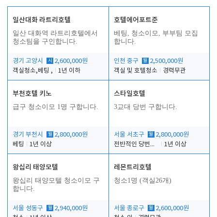
일산대화 라트리호텔
호텔에어포트준
일산 대화역 라트리호텔에서
베팅, 청소이모, 부부팀 모집
청소팀을 구인합니다.
합니다.
경기 고양시
시
2,600,000원
인천 중구
월
2,500,000원
객실청소,베팅 ,
1년 이하
객실 및 호텔청소
경력무관
부천호텔 키노
스타일호텔
급구 청소이모 1명 구합니다.
3교대 당번 구합니다.
경기 부천시
월
2,800,000원
서울 서초구
월
2,800,000원
베팅
1년 이상
전반적인 당번업무
1년 이상
왕십리 태양모텔
레몬트리호텔
왕십리 태양모텔 청소이모 구
청소1명 (객실26개)
합니다.
서울 성동구
월
2,940,000원
서울 종로구
월
2,600,000원