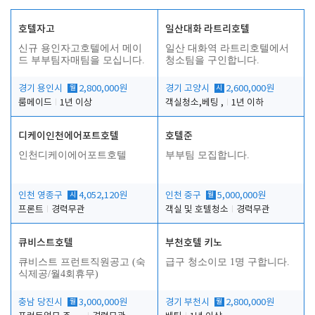
호텔자고
일산대화 라트리호텔
신규 용인자고호텔에서 메이
일산 대화역 라트리호텔에서
드 부부팀자매팀을 모십니다.
청소팀을 구인합니다.
경기 용인시
월
2,800,000원
경기 고양시
시
2,600,000원
룸메이드
1년 이상
객실청소,베팅 ,
1년 이하
디케이인천에어포트호텔
호텔준
인천디케이에어포트호텔
부부팀 모집합니다.
인천 영종구
시
4,052,120원
인천 중구
월
5,000,000원
프론트
경력무관
객실 및 호텔청소
경력무관
큐비스트호텔
부천호텔 키노
큐비스트 프런트직원공고 (숙
급구 청소이모 1명 구합니다.
식제공/월4회휴무)
충남 당진시
월
3,000,000원
경기 부천시
월
2,800,000원