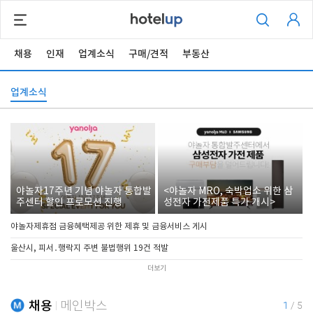
채용
인재
업계소식
구매/견적
부동산
업계소식
야놀자17주년 기념 야놀자 통합발
<야놀자 MRO, 숙박업소 위한 삼
주센터 할인 프로모션 진행
성전자 가전제품 특가 개시>
야놀자제휴점 금융혜택제공 위한 제휴 및 금융서비스 게시
울산시, 피서․행락지 주변 불법행위 19건 적발
더보기
채용
메인박스
1
/
5