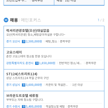
프런트업무 주간, 야간
경력무관
베팅
1년 이상
채용
메인포커스
1
/
2
럭셔리관광호텔(오산)대실없음
오산(럭셔리관광) 청소,베팅같이하실분 구합니다~
경기 오산시
월
2,500,000원
베팅,청소
경력무관
고요스테이
춘천 고요스테이 청소팀 한분 모십니다
강원특별자치도 춘천시
월
1,650,000원
전반적인 청소/세탁업무
경력무관
ST124(스트리트124)
성남 스트리트124 격일 근무자 구인
경기 성남시
월
3,600,000원
카운터 및 객실관리 전반
1년 이상
브라운도트호텔 세류점
부부또는 자매 청소팀 구합니다.
경기 수원시
월
5,400,000원
객실청소및 베팅
경력무관