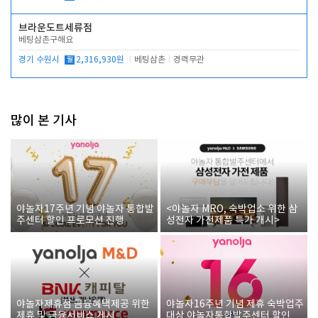
브라운도트세류점
베팅삼촌구해요
경기 수원시
월
2,316,930원
베팅삼촌
경력무관
많이 본 기사
야놀자17주년 기념 야놀자 통합발
<야놀자 MRO, 숙박업소 위한 삼
주센터 할인 프로모션 진행
성전자 가전제품 특가 개시>
야놀자제휴점 금융혜택제공 위한
야놀자16주년 기념 제휴 숙박업주
제휴 및 금융서비스 게시
대상 야놀자통합발주센터 할인쿠