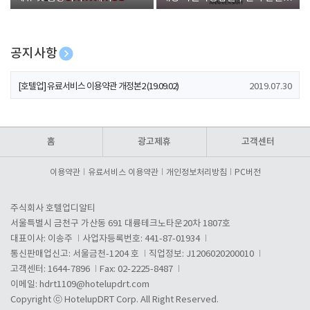
폰 증정
공지사항
[호텔업] 개인정보 처리방침 개정본1 (19.09.02)
2019.07.30
[호텔업] 유료서비스 이용약관 개정본2 (19.09.02)
2019.07.30
[호텔업] 개인정보 처리방침 개정본2 (19.09.02)
2019.07.30
홈
광고제휴
고객센터
이용약관
유료서비스 이용약관
개인정보처리방침
PC버전
주식회사 호텔업디알티
서울특별시 금천구 가산동 691 대륭테크노타운20차 1807호
대표이사: 이송주
사업자등록번호: 441-87-01934
통신판매업신고: 서울금천-1204 호
직업정보: J1206020200010
고객센터: 1644-7896
Fax: 02-2225-8487
이메일:
hdrt1109@hotelupdrt.com
Copyright ⓒ HotelupDRT Corp. All Right Reserved.