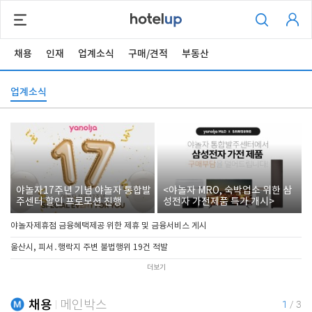
채용
인재
업계소식
구매/견적
부동산
업계소식
야놀자17주년 기념 야놀자 통합발
<야놀자 MRO, 숙박업소 위한 삼
주센터 할인 프로모션 진행
성전자 가전제품 특가 개시>
야놀자제휴점 금융혜택제공 위한 제휴 및 금융서비스 게시
울산시, 피서․행락지 주변 불법행위 19건 적발
더보기
채용
메인박스
1
/
3