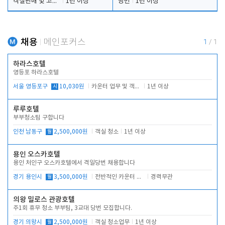
객실판매 및 고객응대
1년 이상
당번
1년 이상
채용
메인포커스
1
/
1
하라스호텔
영등포 하라스호텔
서울 영등포구
시
10,030원
카운터 업무 및 객실관리(청소상태 확인, 객실판매)
1년 이상
루루호텔
부부청소팀 구합니다
인천 남동구
월
2,500,000원
객실 청소
1년 이상
용인 오스카호텔
용인 처인구 오스카호텔에서 격일당번 채용합니다
경기 용인시
월
3,500,000원
전반적인 카운터 업무
경력무관
의왕 밀로스 관광호텔
주1회 휴무 청소 부부팀, 3교대 당번 모집합니다.
경기 의왕시
월
2,500,000원
객실 청소업무
1년 이상