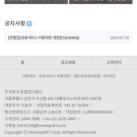
폰 증정
공지사항
[호텔업] 개인정보 처리방침 개정본1 (19.09.02)
2019.07.30
[호텔업] 유료서비스 이용약관 개정본2 (19.09.02)
2019.07.30
[호텔업] 개인정보 처리방침 개정본2 (19.09.02)
2019.07.30
홈
광고제휴
고객센터
이용약관
유료서비스 이용약관
개인정보처리방침
PC버전
주식회사 호텔업디알티
서울특별시 금천구 가산동 691 대륭테크노타운20차 1807호
대표이사: 이송주
사업자등록번호: 441-87-01934
통신판매업신고: 서울금천-1204 호
직업정보: J1206020200010
고객센터: 1644-7896
Fax: 02-2225-8487
이메일:
hdrt1109@hotelupdrt.com
Copyright ⓒ HotelupDRT Corp. All Right Reserved.