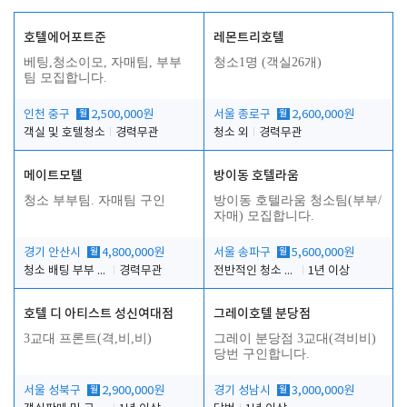
호텔에어포트준
레몬트리호텔
베팅,청소이모, 자매팀, 부부
청소1명 (객실26개)
팀 모집합니다.
인천 중구
월
2,500,000원
서울 종로구
월
2,600,000원
객실 및 호텔청소
경력무관
청소 외
경력무관
메이트모텔
방이동 호텔라움
청소 부부팀. 자매팀 구인
방이동 호텔라움 청소팀(부부/
자매) 모집합니다.
경기 안산시
월
4,800,000원
서울 송파구
월
5,600,000원
청소 배팅 부부 구합니다
경력무관
전반적인 청소 업무(객실청소.객실정리)
1년 이상
호텔 디 아티스트 성신여대점
그레이호텔 분당점
3교대 프론트(격,비,비)
그레이 분당점 3교대(격비비)
당번 구인합니다.
서울 성북구
월
2,900,000원
경기 성남시
월
3,000,000원