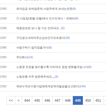
1590
최저임금 숙박업문제 사업주에게 보내는전문
(6)
1589
◎ 사업장(호텔-모텔)에서 인수인계시 ~ 전해라
(9)
1588
채용정보란 보니 참 기도 안차네요...
(5)
1587
구인광고내려라무슨심보인지모르겠다
(19)
1586
사람구하기 쉽지않을거다
(8)
1585
무단퇴사
(14)
1584
노동청 진정을 많이할수록 이바닥도 점점 변화될것입니다
(6)
1583
노동은행 자주 방문해주세요,,,,
(3)
1582
위반누적건수증가업체에게징역과벌금을선고한다
(144)
<<
<
444
445
446
447
448
449
450
451