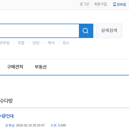
로그인
회원가입
모바일
로고
상세검색
부부팀
주말
당번
캐셔
청소
구매견적
부동산
수다방
0+@인대
등록일
2016.02.19 20:23:47
조회
5,045