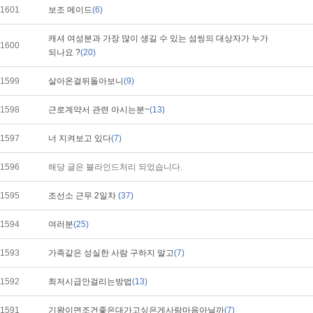
1601
보조 메이드
(6)
캐셔 여성분과 가장 많이 생길 수 있는 섬씽의 대상자가 누가
1600
되나요 ?
(20)
1599
살아온걸뒤돌아보니
(9)
1598
근로계약서 관련 아시는분~
(13)
1597
너 지켜보고 있다
(7)
1596
해당 글은 블라인드처리 되었습니다.
1595
조선소 근무 2일차
(37)
1594
여러분
(25)
1593
가족같은 성실한 사람 구하지 말고
(7)
1592
최저시급안걸리는방법
(13)
1591
기왕이면조건좋은대가고싶은게사람마음아닐까
(7)