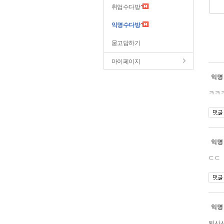
취업수다방
익명수다방
묻고답하기
마이페이지