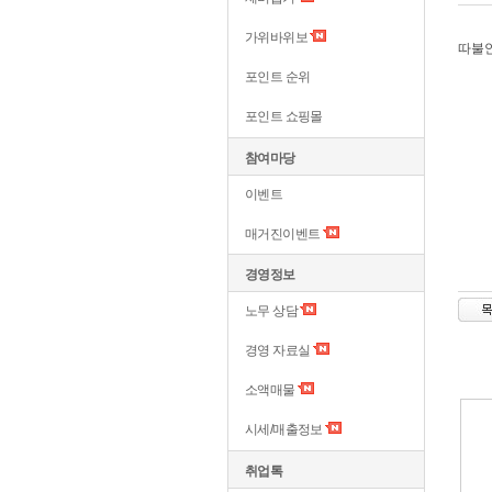
가위바위보
따불안
포인트 순위
포인트 쇼핑몰
참여마당
이벤트
매거진이벤트
경영정보
노무 상담
경영 자료실
소액매물
시세/매출정보
취업톡