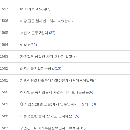
1597
너 지켜보고 있다
(7)
1596
해당 글은 블라인드처리 되었습니다.
1595
조선소 근무 2일차
(37)
1594
여러분
(25)
1593
가족같은 성실한 사람 구하지 말고
(7)
1592
최저시급안걸리는방법
(13)
1591
기왕이면조건좋은대가고싶은게사람마음아닐까
(7)
1590
최저임금 숙박업문제 사업주에게 보내는전문
(6)
1589
◎ 사업장(호텔-모텔)에서 인수인계시 ~ 전해라
(9)
1588
채용정보란 보니 참 기도 안차네요...
(5)
1587
구인광고내려라무슨심보인지모르겠다
(19)