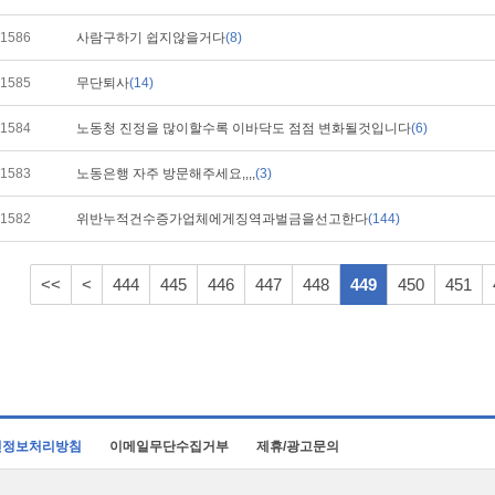
1586
사람구하기 쉽지않을거다
(8)
1585
무단퇴사
(14)
1584
노동청 진정을 많이할수록 이바닥도 점점 변화될것입니다
(6)
1583
노동은행 자주 방문해주세요,,,,
(3)
1582
위반누적건수증가업체에게징역과벌금을선고한다
(144)
<<
<
444
445
446
447
448
449
450
451
인정보처리방침
이메일무단수집거부
제휴/광고문의