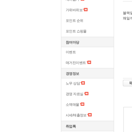
가위바위보
블랙
왜일
포인트 순위
포인트 쇼핑몰
참여마당
이벤트
매거진이벤트
경영정보
노무 상담
경영 자료실
소액매물
시세/매출정보
취업톡