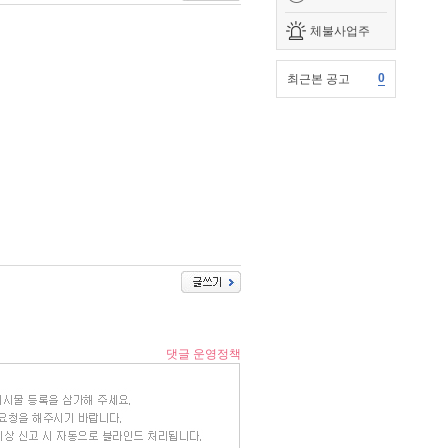
체불사업주
0
최근본 공고