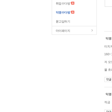
취업수다방
익명수다방
묻고답하기
마이페이지