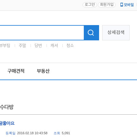
로그인
회원가입
모바일
로고
상세검색
부부팀
주말
당번
캐셔
청소
구매견적
부동산
수다방
덜좋아요
등록일
2016.02.18 10:43:58
조회
5,091