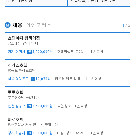
베팅
1년 이상
객실청소, 카운터
경력무관
채용
메인포커스
1
/
2
호텔야자 평택역점
청소 1팀 구인합니다
경기 평택시
월
5,000,000원
호텔객실 및 공용시설 청소 관리
1년 이상
하라스호텔
영등포 하라스호텔
서울 영등포구
시
10,030원
카운터 업무 및 객실관리(청소상태 확인, 객실판매)
1년 이상
루루호텔
부부청소팀 구합니다
인천 남동구
월
2,600,000원
객실 청소
1년 이상
바로호텔
청소한분..<캐셔 한분>.. 구합니다.
경기 하남시
월
2,600,000원
베팅.,청소<<캐셔 모셔봅니다.
1년 이상