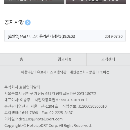
폰 증정
공지사항
[호텔업] 개인정보 처리방침 개정본1 (19.09.02)
2019.07.30
[호텔업] 유료서비스 이용약관 개정본2 (19.09.02)
2019.07.30
[호텔업] 개인정보 처리방침 개정본2 (19.09.02)
2019.07.30
홈
광고제휴
고객센터
이용약관
유료서비스 이용약관
개인정보처리방침
PC버전
주식회사 호텔업디알티
서울특별시 금천구 가산동 691 대륭테크노타운20차 1807호
대표이사: 이송주
사업자등록번호: 441-87-01934
통신판매업신고: 서울금천-1204 호
직업정보: J1206020200010
고객센터: 1644-7896
Fax: 02-2225-8487
이메일:
hdrt1109@hotelupdrt.com
Copyright ⓒ HotelupDRT Corp. All Right Reserved.