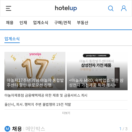
채용
인재
업계소식
구매/견적
부동산
업계소식
야놀자17주년 기념 야놀자 통합발
<야놀자 MRO, 숙박업소 위한 삼
주센터 할인 프로모션 진행
성전자 가전제품 특가 개시>
야놀자제휴점 금융혜택제공 위한 제휴 및 금융서비스 게시
울산시, 피서․행락지 주변 불법행위 19건 적발
더보기
채용
메인박스
1
/
3