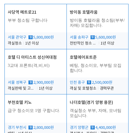
사당역 메트로21
방이동 호텔라움
부부 청소팀 구합니다
방이동 호텔라움 청소팀(부부/
자매) 모집합니다.
서울 관악구
월
5,800,000원
서울 송파구
월
5,600,000원
객실청소
1년 이상
전반적인 청소 업무(객실청소.객실정리)
1년 이상
호텔 디 아티스트 성신여대점
호텔에어포트준
3교대 프론트(격,비,비)
베팅, 청소이모, 부부팀 모집
합니다.
서울 성북구
월
2,900,000원
인천 중구
월
2,500,000원
객실판매 및 고객응대
1년 이상
객실 및 호텔청소
경력무관
부천호텔 키노
나더호텔(경기 양평 용문)
급구 청소이모 1명 구합니다.
객실청소 부부, 자매, 모녀팀
모십니다.
경기 부천시
월
2,800,000원
경기 양평군
월
4,400,000원