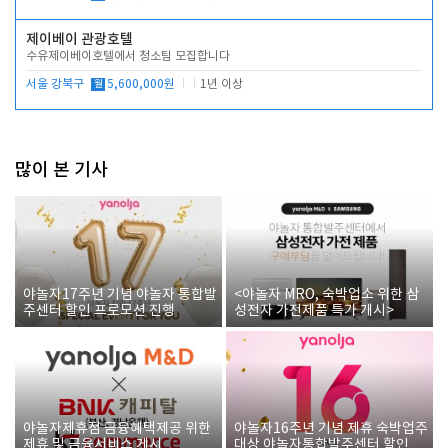
제이베이 관광호텔
수유제이베이호텔에서 청소팀 모집합니다
서울 강북구
월
5,600,000원
1년 이상
많이 본 기사
야놀자17주년 기념 야놀자 통합발
<야놀자 MRO, 숙박업소 위한 삼
주센터 할인 프로모션 진행
성전자 가전제품 특가 개시>
야놀자제휴점 금융혜택제공 위한
야놀자16주년 기념 제휴 숙박업주
제휴 및 금융서비스 게시
대상 야놀자통합발주센터 할인쿠