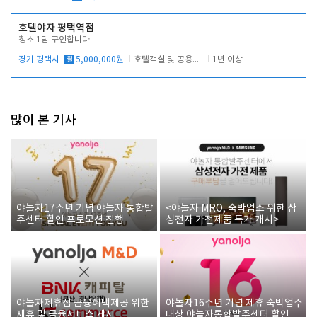
호텔야자 평택역점
청소 1팀 구인합니다
경기 평택시
월
5,000,000원
호텔객실 및 공용시설 청소 관리
1년 이상
많이 본 기사
야놀자17주년 기념 야놀자 통합발
<야놀자 MRO, 숙박업소 위한 삼
주센터 할인 프로모션 진행
성전자 가전제품 특가 개시>
야놀자제휴점 금융혜택제공 위한
야놀자16주년 기념 제휴 숙박업주
제휴 및 금융서비스 게시
대상 야놀자통합발주센터 할인쿠