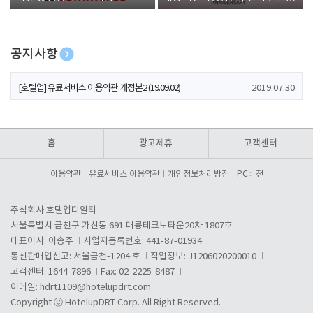
폰 증정
공지사항
[호텔업] 개인정보 처리방침 개정본1 (19.09.02)
2019.07.30
[호텔업] 유료서비스 이용약관 개정본2 (19.09.02)
2019.07.30
[호텔업] 개인정보 처리방침 개정본2 (19.09.02)
2019.07.30
홈
광고제휴
고객센터
이용약관
유료서비스 이용약관
개인정보처리방침
PC버전
주식회사 호텔업디알티
서울특별시 금천구 가산동 691 대륭테크노타운20차 1807호
대표이사: 이송주
사업자등록번호: 441-87-01934
통신판매업신고: 서울금천-1204 호
직업정보: J1206020200010
고객센터: 1644-7896
Fax: 02-2225-8487
이메일:
hdrt1109@hotelupdrt.com
Copyright ⓒ HotelupDRT Corp. All Right Reserved.