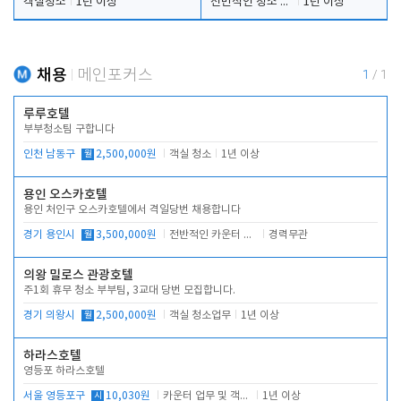
객실청소
1년 이상
전반적인 청소 업무(객실청소.객실정리)
1년 이상
채용
메인포커스
1
/
1
루루호텔
부부청소팀 구합니다
인천 남동구
월
2,500,000원
객실 청소
1년 이상
용인 오스카호텔
용인 처인구 오스카호텔에서 격일당번 채용합니다
경기 용인시
월
3,500,000원
전반적인 카운터 업무
경력무관
의왕 밀로스 관광호텔
주1회 휴무 청소 부부팀, 3교대 당번 모집합니다.
경기 의왕시
월
2,500,000원
객실 청소업무
1년 이상
하라스호텔
영등포 하라스호텔
서울 영등포구
시
10,030원
카운터 업무 및 객실관리(청소상태 확인, 객실판매)
1년 이상