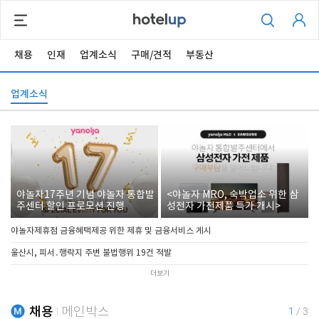
채용
인재
업계소식
구매/견적
부동산
업계소식
야놀자17주년 기념 야놀자 통합발
<야놀자 MRO, 숙박업소 위한 삼
주센터 할인 프로모션 진행
성전자 가전제품 특가 개시>
야놀자제휴점 금융혜택제공 위한 제휴 및 금융서비스 게시
울산시, 피서․행락지 주변 불법행위 19건 적발
더보기
채용
메인박스
1
/
3