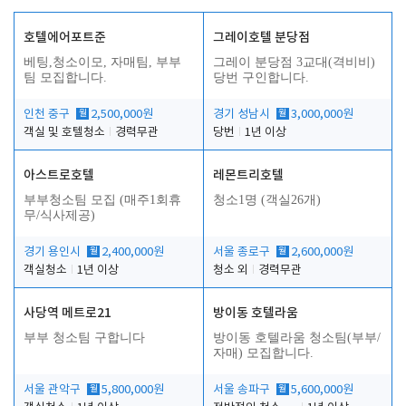
호텔에어포트준
그레이호텔 분당점
베팅,청소이모, 자매팀, 부부
그레이 분당점 3교대(격비비)
팀 모집합니다.
당번 구인합니다.
인천 중구
월
2,500,000원
경기 성남시
월
3,000,000원
객실 및 호텔청소
경력무관
당번
1년 이상
아스트로호텔
레몬트리호텔
부부청소팀 모집 (매주1회휴
청소1명 (객실26개)
무/식사제공)
경기 용인시
월
2,400,000원
서울 종로구
월
2,600,000원
객실청소
1년 이상
청소 외
경력무관
사당역 메트로21
방이동 호텔라움
부부 청소팀 구합니다
방이동 호텔라움 청소팀(부부/
자매) 모집합니다.
서울 관악구
월
5,800,000원
서울 송파구
월
5,600,000원