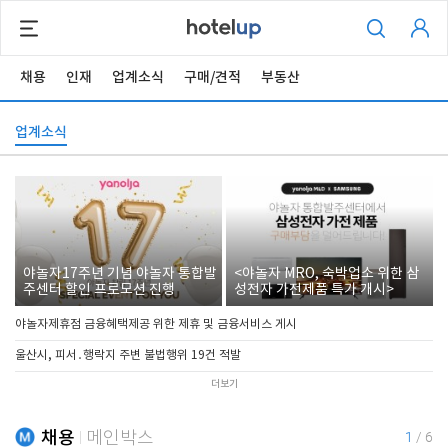
채용
인재
업계소식
구매/견적
부동산
업계소식
야놀자17주년 기념 야놀자 통합발
<야놀자 MRO, 숙박업소 위한 삼
주센터 할인 프로모션 진행
성전자 가전제품 특가 개시>
야놀자제휴점 금융혜택제공 위한 제휴 및 금융서비스 게시
울산시, 피서․행락지 주변 불법행위 19건 적발
더보기
채용
메인박스
1
/
6