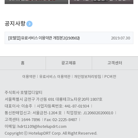
폰 증정
공지사항
[호텔업] 개인정보 처리방침 개정본1 (19.09.02)
2019.07.30
[호텔업] 유료서비스 이용약관 개정본2 (19.09.02)
2019.07.30
[호텔업] 개인정보 처리방침 개정본2 (19.09.02)
2019.07.30
홈
광고제휴
고객센터
이용약관
유료서비스 이용약관
개인정보처리방침
PC버전
주식회사 호텔업디알티
서울특별시 금천구 가산동 691 대륭테크노타운20차 1807호
대표이사: 이송주
사업자등록번호: 441-87-01934
통신판매업신고: 서울금천-1204 호
직업정보: J1206020200010
고객센터: 1644-7896
Fax: 02-2225-8487
이메일:
hdrt1109@hotelupdrt.com
Copyright ⓒ HotelupDRT Corp. All Right Reserved.