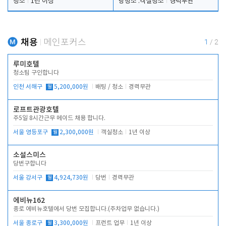
청소
1년 이상
탕청소 .객실청소
경력무관
채용
메인포커스
1
/
2
루미호텔
청소팀 구인합니다
인천 서해구
월
5,200,000원
배팅 / 청소
경력무관
로프트관광호텔
주5일 8시간근무 메이드 채용 합니다.
서울 영등포구
월
2,300,000원
객실청소
1년 이상
소설스미스
당번구합니다
서울 강서구
월
4,924,730원
당번
경력무관
에비뉴162
종로 에비뉴호텔에서 당번 모집합니다.(주차업무 없습니다.)
서울 종로구
월
3,300,000원
프런트 업무
1년 이상