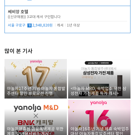
쎄비앙 호텔
((신규채용)) 3교대 캐셔 구인합니다
서울 구로구
월
2,948,820원
캐셔
1년 이상
많이 본 기사
야놀자17주년 기념 야놀자 통합발
<야놀자 MRO, 숙박업소 위한 삼
주센터 할인 프로모션 진행
성전자 가전제품 특가 개시>
야놀자제휴점 금융혜택제공 위한
야놀자16주년 기념 제휴 숙박업주
제휴 및 금융서비스 게시
대상 야놀자통합발주센터 할인쿠