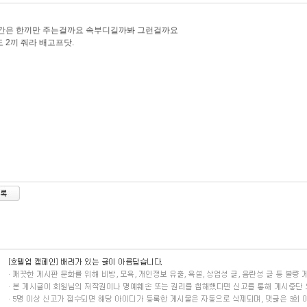
야간은 한끼만 주는걸까요 속부디길까봐 그런걸까요
 2끼 줘라 배고프닷.