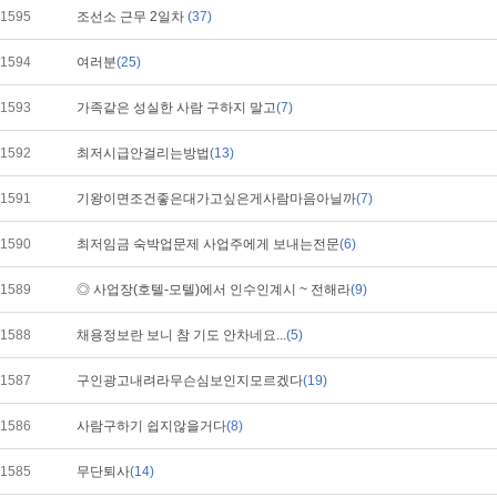
1595
조선소 근무 2일차
(37)
1594
여러분
(25)
1593
가족같은 성실한 사람 구하지 말고
(7)
1592
최저시급안걸리는방법
(13)
1591
기왕이면조건좋은대가고싶은게사람마음아닐까
(7)
1590
최저임금 숙박업문제 사업주에게 보내는전문
(6)
1589
◎ 사업장(호텔-모텔)에서 인수인계시 ~ 전해라
(9)
1588
채용정보란 보니 참 기도 안차네요...
(5)
1587
구인광고내려라무슨심보인지모르겠다
(19)
1586
사람구하기 쉽지않을거다
(8)
1585
무단퇴사
(14)