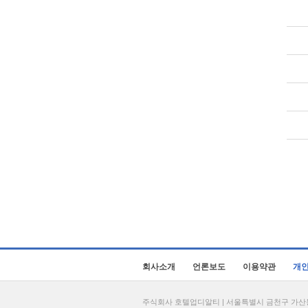
회사소개
언론보도
이용약관
개
주식회사 호텔업디알티 | 서울특별시 금천구 가산동 69