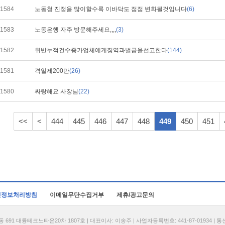
1584
노동청 진정을 많이할수록 이바닥도 점점 변화될것입니다
(6)
1583
노동은행 자주 방문해주세요,,,,
(3)
1582
위반누적건수증가업체에게징역과벌금을선고한다
(144)
1581
격일제200만
(26)
1580
싸랑해요 사장님
(22)
<<
<
444
445
446
447
448
449
450
451
인정보처리방침
이메일무단수집거부
제휴/광고문의
1 대륭테크노타운20차 1807호 | 대표이사: 이송주 | 사업자등록번호: 441-87-01934 | 