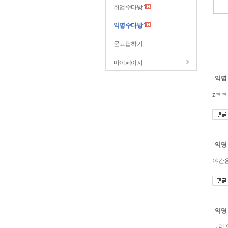
취업수다방
익명수다방
묻고답하기
마이페이지