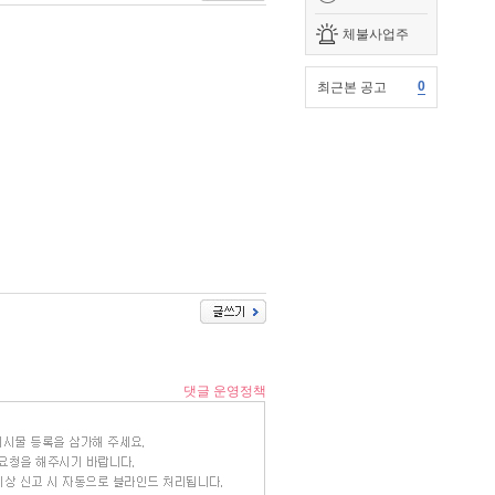
체불사업주
0
최근본 공고