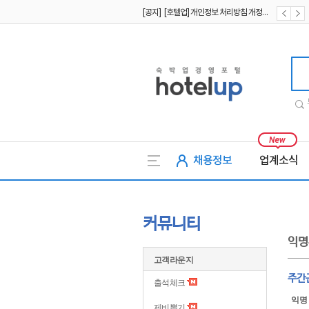
[공지] [호텔업] 개인정보 처리방침 개정본1 (19.09.02)
[공지] [호텔업] 유료서비스 이용약관 개정본2 (19.09.02)
호텔업
채용정보
업계소식
커뮤니티
익명
고객라운지
주간
출석체크
익명
제비뽑기