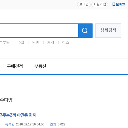
로그인
회원가입
모바일
로고
상세검색
부부팀
주말
당번
캐셔
청소
구매견적
부동산
수다방
근무는2끼 야간은 한끼
등록일
2016.02.17 16:54:06
조회
5,027