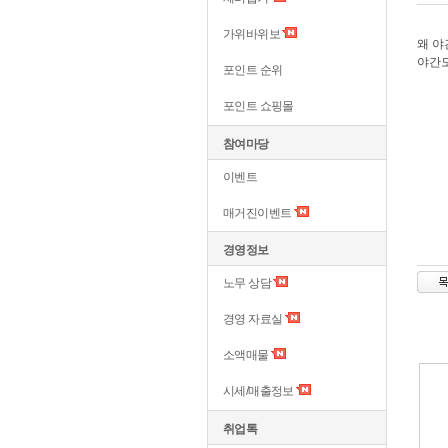
가위바위보
왜 
야간도
포인트 순위
포인트 쇼핑몰
참여마당
이벤트
매거진이벤트
경영정보
노무 상담
경영 자료실
소액매물
시세/매출정보
취업톡