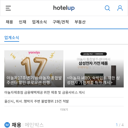
채용
인재
업계소식
구매/견적
부동산
업계소식
야놀자17주년 기념 야놀자 통합발
<야놀자 MRO, 숙박업소 위한 삼
주센터 할인 프로모션 진행
성전자 가전제품 특가 개시>
야놀자제휴점 금융혜택제공 위한 제휴 및 금융서비스 게시
울산시, 피서․행락지 주변 불법행위 19건 적발
더보기
채용
메인박스
1
/
4