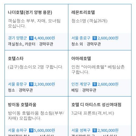
나더호텔(경기 양평 용문)
레몬트리호텔
객실청소 부부, 자매, 모녀팀
청소1명 (객실26개)
모십니다.
경기 양평군
월
4,400,000원
서울 종로구
월
2,600,000원
객실청소, 카운터
경력무관
청소 외
경력무관
호텔스타
아마레호텔
(급구)청소이모 2명 구합니다.
인천 *아마레호텔* 베팅삼촌
구합니다.
서울 중랑구
월
2,300,000원
인천 계양구
월
2,600,000원
청소
경력무관
베팅
경력무관
방이동 호텔라움
호텔 디 아티스트 성신여대점
방이동 호텔라움 청소팀(부부/
3교대 프론트(격,비,비)
자매) 모집합니다.
서울 송파구
월
5,600,000원
서울 성북구
월
2,900,000원