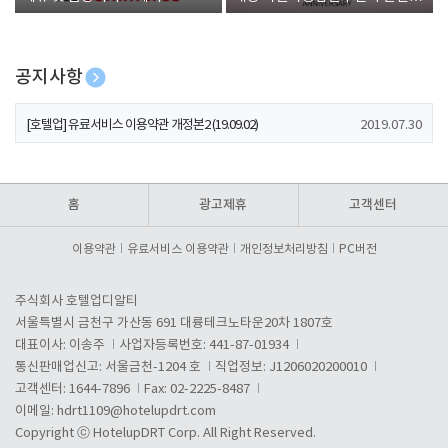
폰 증정
공지사항
[호텔업] 개인정보 처리방침 개정본1 (19.09.02)
2019.07.30
[호텔업] 유료서비스 이용약관 개정본2 (19.09.02)
2019.07.30
[호텔업] 개인정보 처리방침 개정본2 (19.09.02)
2019.07.30
홈
광고제휴
고객센터
이용약관
유료서비스 이용약관
개인정보처리방침
PC버전
주식회사 호텔업디알티
서울특별시 금천구 가산동 691 대륭테크노타운20차 1807호
대표이사: 이송주
사업자등록번호: 441-87-01934
통신판매업신고: 서울금천-1204 호
직업정보: J1206020200010
고객센터: 1644-7896
Fax: 02-2225-8487
이메일:
hdrt1109@hotelupdrt.com
Copyright ⓒ HotelupDRT Corp. All Right Reserved.