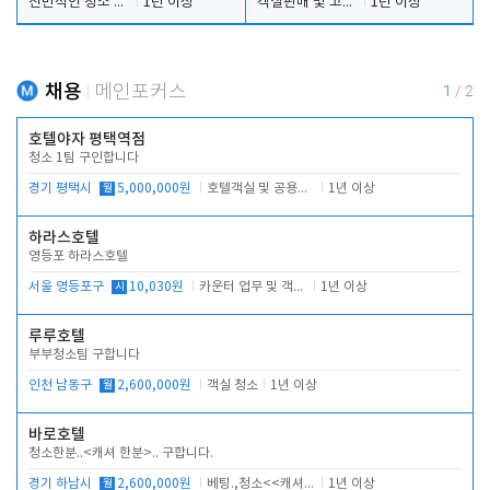
전반적인 청소 업무(객실청소.객실정리)
1년 이상
객실판매 및 고객응대
1년 이상
채용
메인포커스
1
/
2
호텔야자 평택역점
청소 1팀 구인합니다
경기 평택시
월
5,000,000원
호텔객실 및 공용시설 청소 관리
1년 이상
하라스호텔
영등포 하라스호텔
서울 영등포구
시
10,030원
카운터 업무 및 객실관리(청소상태 확인, 객실판매)
1년 이상
루루호텔
부부청소팀 구합니다
인천 남동구
월
2,600,000원
객실 청소
1년 이상
바로호텔
청소한분..<캐셔 한분>.. 구합니다.
경기 하남시
월
2,600,000원
베팅.,청소<<캐셔 모셔봅니다.
1년 이상