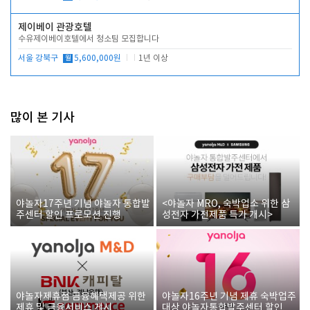
제이베이 관광호텔
수유제이베이호텔에서 청소팀 모집합니다
서울 강북구
월
5,600,000원
1년 이상
많이 본 기사
야놀자17주년 기념 야놀자 통합발
<야놀자 MRO, 숙박업소 위한 삼
주센터 할인 프로모션 진행
성전자 가전제품 특가 개시>
야놀자제휴점 금융혜택제공 위한
야놀자16주년 기념 제휴 숙박업주
제휴 및 금융서비스 게시
대상 야놀자통합발주센터 할인쿠