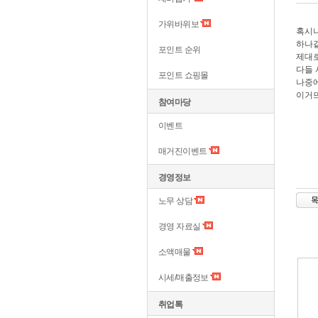
가위바위보
혹시
하나
포인트 순위
제대로
다들 
포인트 쇼핑몰
나중에
이거뜨
참여마당
이벤트
매거진이벤트
경영정보
노무 상담
경영 자료실
소액매물
시세/매출정보
취업톡