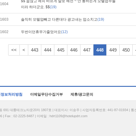
$$ 젊잖고 예의 바르게 말로 해선 ~ 안 통하는게 모텔업주들
1604
이라 하더군요. $$
(19)
1603
솔직히 모텔업빼고 다른대다 광고내는 업소치고
(19)
1602
두번이던휴무가줄었어요
(12)
<<
<
443
444
445
446
447
448
449
450
인정보처리방침
이메일무단수집거부
제휴/광고문의
1 대륭테크노타운20차 1807호 | 대표이사: 이송주 | 사업자등록번호: 441-87-01934 | 
| Fax : 02-2225-8487 | 이메일 :
hdrt1109@hotelupdrt.com