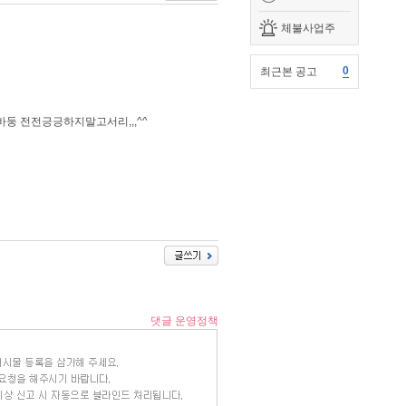
체불사업주
0
최근본 공고
둥 전전긍긍하지말고서리,,,^^