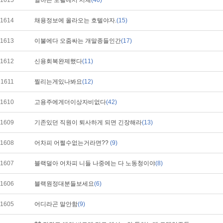
1615
일하는 모텔에서 시체
(40)
1614
채용정보에 올라오는 호텔야자.
(15)
1613
이불에다 오줌싸는 개말종들인간
(17)
1612
신용회복완제했다
(11)
1611
찔리는게있나봐요
(12)
1610
고용주에게더이상자비없다
(42)
1609
기존있던 직원이 퇴사하게 되면 긴장해라
(13)
1608
어차피 어쩔수없는거라면??
(9)
1607
블랙덜아 어차피 니들 나중에는 다 노동청이야
(8)
1606
블랙원정대분들보세요
(6)
1605
어디라곤 말안함
(9)