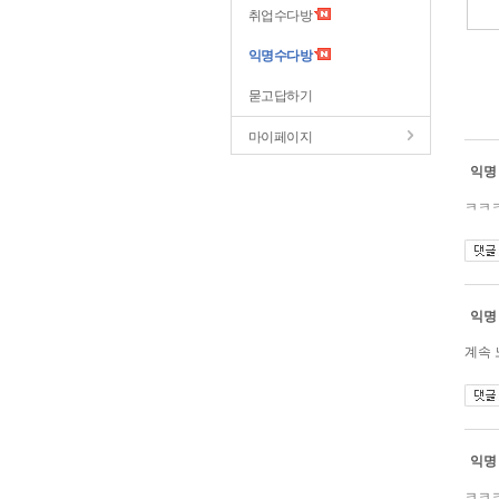
취업수다방
익명수다방
묻고답하기
마이페이지