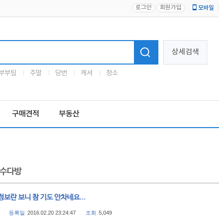
로그인
회원가입
모바일
로고
상세검색
부부팀
주말
당번
캐셔
청소
구매견적
부동산
수다방
보란 보니 참 기도 안차네요...
등록일
2016.02.20 23:24:47
조회
5,049