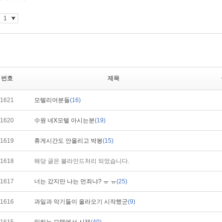
번호
제목
1621
모텔리어분들
(16)
1620
수원 네X모텔 아시는분
(19)
1619
휴게시간도 안올리고 박봉
(15)
1618
해당 글은 블라인드처리 되었습니다.
1617
너는 갔지만 나는 먼죄냐? ㅠ ㅠ
(25)
1616
과일과 악기들이 올라오기 시작했군
(9)