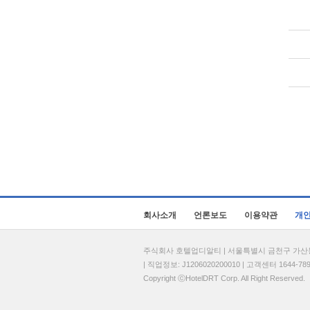
회사소개
언론보도
이용약관
개
주식회사 호텔업디알티 | 서울특별시 금천구 가산동 69
| 직업정보: J1206020200010 | 고객센터 1644-7896 
Copyright ⓒHotelDRT Corp. All Right Reserved.