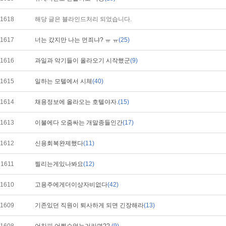
1618
해당 글은 블라인드처리 되었습니다.
1617
너는 갔지만 나는 먼죄냐? ㅠ ㅠ
(25)
1616
과일과 악기들이 올라오기 시작했군
(9)
1615
일하는 모텔에서 시체
(40)
1614
채용정보에 올라오는 호텔야자.
(15)
1613
이불에다 오줌싸는 개말종들인간
(17)
1612
신용회복완제했다
(11)
1611
찔리는게있나봐요
(12)
1610
고용주에게더이상자비없다
(42)
1609
기존있던 직원이 퇴사하게 되면 긴장해라
(13)