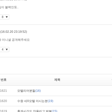
번호
제목
1621
모텔리어분들
(16)
1620
수원 네X모텔 아시는분
(19)
1619
휴게시간도 안올리고 박봉
(15)