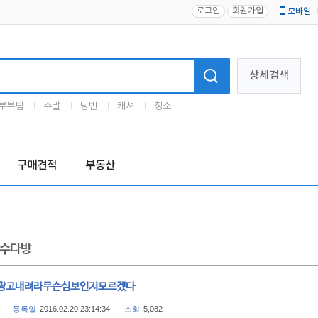
로그인
회원가입
모바일
로고
상세검색
부부팀
주말
당번
캐셔
청소
구매견적
부동산
수다방
광고내려라무슨심보인지모르겠다
등록일
2016.02.20 23:14:34
조회
5,082