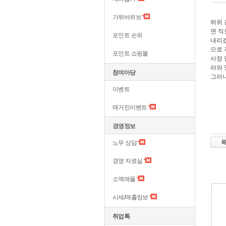
가위바위보
허위 
면 직
포인트 순위
내리겠
으로 
포인트 쇼핑몰
사장 
라와 
참여마당
그러니
이벤트
매거진이벤트
경영정보
노무 상담
경영 자료실
소액매물
시세/매출정보
취업톡