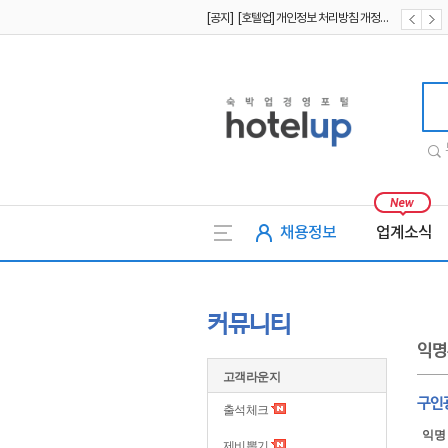
[공지] [호텔업] 개인정보 처리방침 개정본1 (19.09.02)
[공지] [호텔업] 유료서비스 이용약관 개정본2 (19.09.02)
호텔업
채용정보
업계소식
커뮤니티
익명
고객라운지
구인
출석체크
익명
제비뽑기