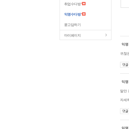
취업수다방
익명수다방
묻고답하기
마이페이지