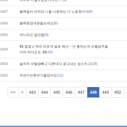
1608
어차피 어쩔수없는거라면??
(9)
1607
블랙덜아 어차피 니들 나중에는 다 노동청이야
(8)
1606
블랙원정대분들보세요
(6)
1605
어디라곤 말안함
(9)
$$ 젊잖고 예의 바르게 말로 해선 ~ 안 통하는게 모텔업주들
1604
이라 하더군요. $$
(19)
1603
솔직히 모텔업빼고 다른대다 광고내는 업소치고
(19)
1602
두번이던휴무가줄었어요
(12)
<<
<
443
444
445
446
447
448
449
450