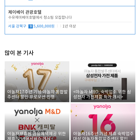
제이베이 관광호텔
수유제이베이호텔에서 청소팀 모집합니다
서울 강북구
월
5,600,000원
1년 이상
많이 본 기사
야놀자17주년 기념 야놀자 통합발
<야놀자 MRO, 숙박업소 위한 삼
주센터 할인 프로모션 진행
성전자 가전제품 특가 개시>
야놀자제휴점 금융혜택제공 위한
야놀자16주년 기념 제휴 숙박업주
제휴 및 금융서비스 게시
대상 야놀자통합발주센터 할인쿠