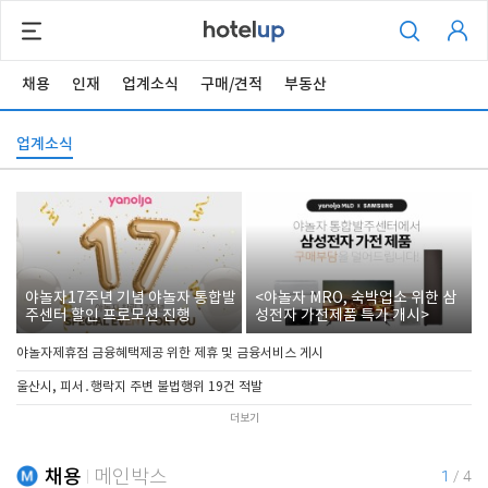
채용
인재
업계소식
구매/견적
부동산
업계소식
야놀자17주년 기념 야놀자 통합발
<야놀자 MRO, 숙박업소 위한 삼
주센터 할인 프로모션 진행
성전자 가전제품 특가 개시>
야놀자제휴점 금융혜택제공 위한 제휴 및 금융서비스 게시
울산시, 피서․행락지 주변 불법행위 19건 적발
더보기
채용
메인박스
1
/
4