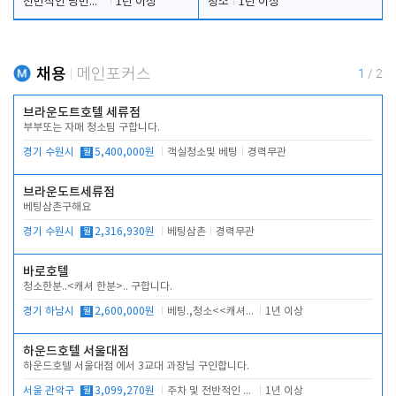
전반적인 당번업무
1년 이상
청소
1년 이상
채용
메인포커스
1
/
2
브라운도트호텔 세류점
부부또는 자매 청소팀 구합니다.
경기 수원시
월
5,400,000원
객실청소및 베팅
경력무관
브라운도트세류점
베팅삼촌구해요
경기 수원시
월
2,316,930원
베팅삼촌
경력무관
바로호텔
청소한분..<캐셔 한분>.. 구합니다.
경기 하남시
월
2,600,000원
베팅.,청소<<캐셔 모셔봅니다.
1년 이상
하운드호텔 서울대점
하운드호텔 서울대점 에서 3교대 과장님 구인합니다.
서울 관악구
월
3,099,270원
주차 및 전반적인 당번업무
1년 이상