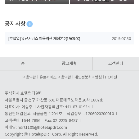
폰 증정
공지사항
[호텔업] 개인정보 처리방침 개정본1 (19.09.02)
2019.07.30
[호텔업] 유료서비스 이용약관 개정본2 (19.09.02)
2019.07.30
[호텔업] 개인정보 처리방침 개정본2 (19.09.02)
2019.07.30
홈
광고제휴
고객센터
이용약관
유료서비스 이용약관
개인정보처리방침
PC버전
주식회사 호텔업디알티
서울특별시 금천구 가산동 691 대륭테크노타운20차 1807호
대표이사: 이송주
사업자등록번호: 441-87-01934
통신판매업신고: 서울금천-1204 호
직업정보: J1206020200010
고객센터: 1644-7896
Fax: 02-2225-8487
이메일:
hdrt1109@hotelupdrt.com
Copyright ⓒ HotelupDRT Corp. All Right Reserved.