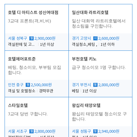
호텔 디 아티스트 성신여대점
일산대화 라트리호텔
3교대 프론트(격,비,비)
일산 대화역 라트리호텔에서
청소팀을 구인합니다.
서울 성북구
월
2,900,000원
경기 고양시
시
2,600,000원
객실판매 및 고객응대
1년 이상
객실청소,베팅 ,
1년 이하
호텔에어포트준
부천호텔 키노
베팅, 청소이모, 부부팀 모집
급구 청소이모 1명 구합니다.
합니다.
인천 중구
월
2,500,000원
경기 부천시
월
2,800,000원
객실 및 호텔청소
경력무관
베팅
1년 이상
스타일호텔
왕십리 태양모텔
3교대 당번 구합니다.
왕십리 태양모텔 청소이모 구
합니다.
서울 서초구
월
2,800,000원
서울 성동구
월
2,940,000원