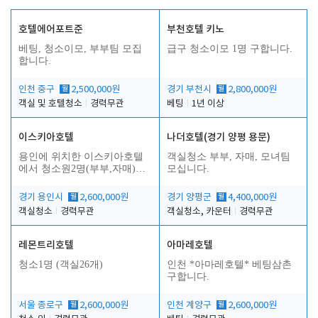
호텔에어포트준
부천호텔 키노
베팅, 청소이모, 부부팀 모집
급구 청소이모 1명 구합니다.
합니다.
인천 중구
월
2,500,000원
경기 부천시
월
2,800,000원
객실 및 호텔청소
경력무관
베팅
1년 이상
이스키아호텔
나더호텔(경기 양평 용문)
용인에 위치한 이스키아호텔
객실청소 부부, 자매, 모녀팀
에서 청소원2명(부부,자매)을
모십니다.
모집합니다..
경기 용인시
월
2,600,000원
경기 양평군
월
4,400,000원
객실청소
경력무관
객실청소, 카운터
경력무관
레몬트리호텔
아마레호텔
청소1명 (객실26개)
인천 *아마레호텔* 베팅삼촌
구합니다.
서울 종로구
월
2,600,000원
인천 계양구
월
2,600,000원