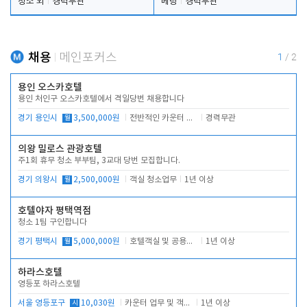
청소 외
경력무관
베팅
경력무관
채용
메인포커스
1
/
2
용인 오스카호텔
용인 처인구 오스카호텔에서 격일당번 채용합니다
경기 용인시
월
3,500,000원
전반적인 카운터 업무
경력무관
의왕 밀로스 관광호텔
주1회 휴무 청소 부부팀, 3교대 당번 모집합니다.
경기 의왕시
월
2,500,000원
객실 청소업무
1년 이상
호텔야자 평택역점
청소 1팀 구인합니다
경기 평택시
월
5,000,000원
호텔객실 및 공용시설 청소 관리
1년 이상
하라스호텔
영등포 하라스호텔
서울 영등포구
시
10,030원
카운터 업무 및 객실관리(청소상태 확인, 객실판매)
1년 이상