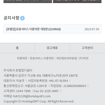
폰 증정
공지사항
[호텔업] 개인정보 처리방침 개정본1 (19.09.02)
2019.07.30
[호텔업] 유료서비스 이용약관 개정본2 (19.09.02)
2019.07.30
[호텔업] 개인정보 처리방침 개정본2 (19.09.02)
2019.07.30
홈
광고제휴
고객센터
이용약관
유료서비스 이용약관
개인정보처리방침
PC버전
주식회사 호텔업디알티
서울특별시 금천구 가산동 691 대륭테크노타운20차 1807호
대표이사: 이송주
사업자등록번호: 441-87-01934
통신판매업신고: 서울금천-1204 호
직업정보: J1206020200010
고객센터: 1644-7896
Fax: 02-2225-8487
이메일:
hdrt1109@hotelupdrt.com
Copyright ⓒ HotelupDRT Corp. All Right Reserved.