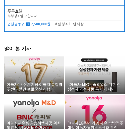
루루호텔
부부청소팀 구합니다
인천 남동구
월
2,500,000원
객실 청소
1년 이상
많이 본 기사
야놀자17주년 기념 야놀자 통합발
<야놀자 MRO, 숙박업소 위한 삼
주센터 할인 프로모션 진행
성전자 가전제품 특가 개시>
야놀자제휴점 금융혜택제공 위한
야놀자16주년 기념 제휴 숙박업주
제휴 및 금융서비스 게시
대상 야놀자통합발주센터 할인쿠