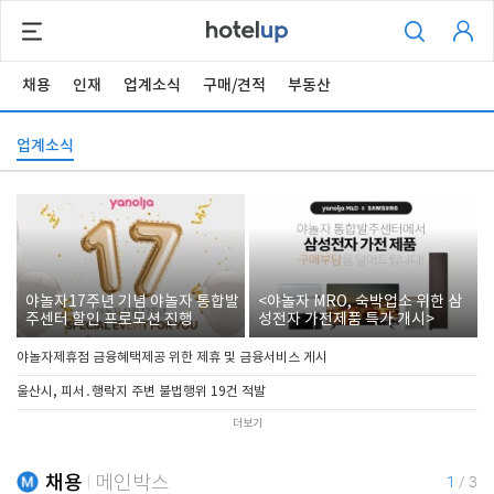
채용
인재
업계소식
구매/견적
부동산
업계소식
야놀자17주년 기념 야놀자 통합발
<야놀자 MRO, 숙박업소 위한 삼
주센터 할인 프로모션 진행
성전자 가전제품 특가 개시>
야놀자제휴점 금융혜택제공 위한 제휴 및 금융서비스 게시
울산시, 피서․행락지 주변 불법행위 19건 적발
더보기
채용
메인박스
1
/
3