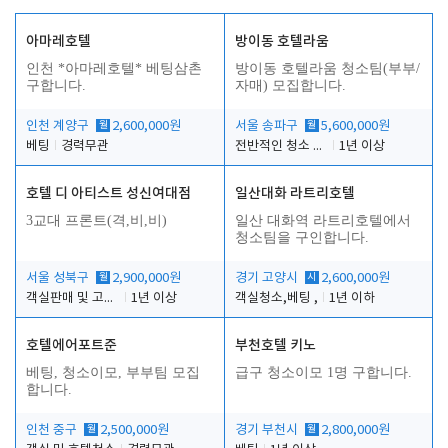
아마레호텔
방이동 호텔라움
인천 *아마레호텔* 베팅삼촌
방이동 호텔라움 청소팀(부부/
구합니다.
자매) 모집합니다.
인천 계양구
월
2,600,000원
서울 송파구
월
5,600,000원
베팅
경력무관
전반적인 청소 업무(객실청소.객실정리)
1년 이상
호텔 디 아티스트 성신여대점
일산대화 라트리호텔
3교대 프론트(격,비,비)
일산 대화역 라트리호텔에서
청소팀을 구인합니다.
서울 성북구
월
2,900,000원
경기 고양시
시
2,600,000원
객실판매 및 고객응대
1년 이상
객실청소,베팅 ,
1년 이하
호텔에어포트준
부천호텔 키노
베팅, 청소이모, 부부팀 모집
급구 청소이모 1명 구합니다.
합니다.
인천 중구
월
2,500,000원
경기 부천시
월
2,800,000원