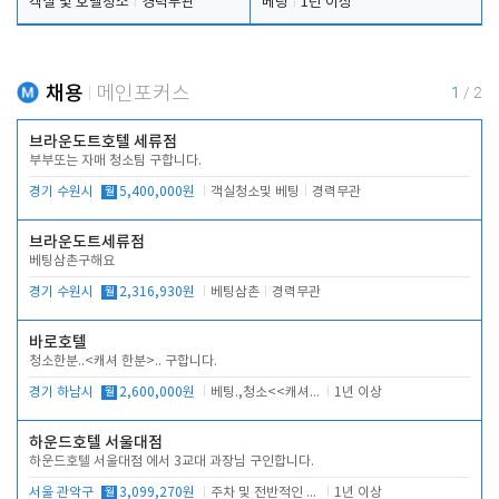
객실 및 호텔청소
경력무관
베팅
1년 이상
채용
메인포커스
1
/
2
브라운도트호텔 세류점
부부또는 자매 청소팀 구합니다.
경기 수원시
월
5,400,000원
객실청소및 베팅
경력무관
브라운도트세류점
베팅삼촌구해요
경기 수원시
월
2,316,930원
베팅삼촌
경력무관
바로호텔
청소한분..<캐셔 한분>.. 구합니다.
경기 하남시
월
2,600,000원
베팅.,청소<<캐셔 모셔봅니다.
1년 이상
하운드호텔 서울대점
하운드호텔 서울대점 에서 3교대 과장님 구인합니다.
서울 관악구
월
3,099,270원
주차 및 전반적인 당번업무
1년 이상