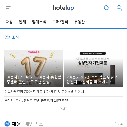
채용
인재
업계소식
구매/견적
부동산
업계소식
야놀자17주년 기념 야놀자 통합발
<야놀자 MRO, 숙박업소 위한 삼
주센터 할인 프로모션 진행
성전자 가전제품 특가 개시>
야놀자제휴점 금융혜택제공 위한 제휴 및 금융서비스 게시
울산시, 피서․행락지 주변 불법행위 19건 적발
더보기
채용
메인박스
1
/
4