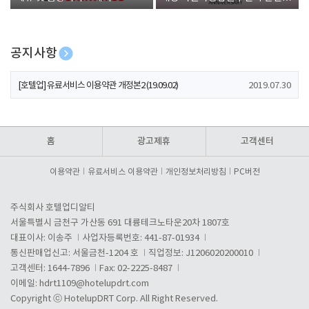
폰 증정
공지사항
[호텔업] 개인정보 처리방침 개정본1 (19.09.02)
2019.07.30
[호텔업] 유료서비스 이용약관 개정본2 (19.09.02)
2019.07.30
[호텔업] 개인정보 처리방침 개정본2 (19.09.02)
2019.07.30
홈
광고제휴
고객센터
이용약관
유료서비스 이용약관
개인정보처리방침
PC버전
주식회사 호텔업디알티
서울특별시 금천구 가산동 691 대륭테크노타운20차 1807호
대표이사: 이송주
사업자등록번호: 441-87-01934
통신판매업신고: 서울금천-1204 호
직업정보: J1206020200010
고객센터: 1644-7896
Fax: 02-2225-8487
이메일:
hdrt1109@hotelupdrt.com
Copyright ⓒ HotelupDRT Corp. All Right Reserved.