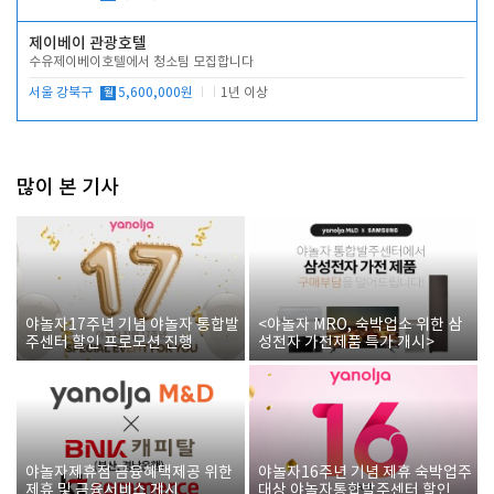
제이베이 관광호텔
수유제이베이호텔에서 청소팀 모집합니다
서울 강북구
월
5,600,000원
1년 이상
많이 본 기사
야놀자17주년 기념 야놀자 통합발
<야놀자 MRO, 숙박업소 위한 삼
주센터 할인 프로모션 진행
성전자 가전제품 특가 개시>
야놀자제휴점 금융혜택제공 위한
야놀자16주년 기념 제휴 숙박업주
제휴 및 금융서비스 게시
대상 야놀자통합발주센터 할인쿠