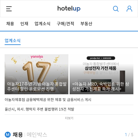
채용
인재
업계소식
구매/견적
부동산
업계소식
야놀자17주년 기념 야놀자 통합발
<야놀자 MRO, 숙박업소 위한 삼
주센터 할인 프로모션 진행
성전자 가전제품 특가 개시>
야놀자제휴점 금융혜택제공 위한 제휴 및 금융서비스 게시
울산시, 피서․행락지 주변 불법행위 19건 적발
더보기
채용
메인박스
1
/
5