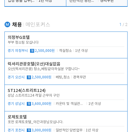
업장 총괄 업무(예약,시설 및 직원관리 등)
1년 이상
전반적인 당번업무
경력무관
채용
메인포커스
1
/
2
의정부G호텔
부부 청소팀 모십니다
경기 의정부시
월
2,500,000원
객실청소
1년 이상
럭셔리관광호텔(오산)대실없음
오산(럭셔리관광) 청소,베팅같이하실분 구합니다~
경기 오산시
월
2,500,000원
베팅,청소
경력무관
ST124(스트리트124)
성남 스트리트124 격일 근무자 구인
경기 성남시
월
3,600,000원
카운터 및 객실관리 전반
1년 이상
로제토호텔
포천 로제토호텔_야간과장님모십니다.
경기 포천시
월
3,000,000원
일반적인 당번업무
1년 이상