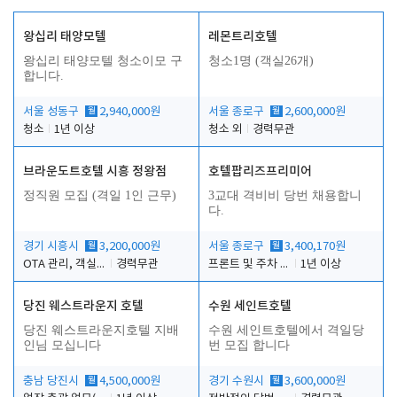
왕십리 태양모텔
레몬트리호텔
왕십리 태양모텔 청소이모 구
청소1명 (객실26개)
합니다.
서울 성동구
월
2,940,000원
서울 종로구
월
2,600,000원
청소
1년 이상
청소 외
경력무관
브라운도트호텔 시흥 정왕점
호텔팝리즈프리미어
정직원 모집 (격일 1인 근무)
3교대 격비비 당번 채용합니
다.
경기 시흥시
월
3,200,000원
서울 종로구
월
3,400,170원
OTA 관리, 객실점검, 고객응대, 시설관리
경력무관
프론트 및 주차 객실관리
1년 이상
당진 웨스트라운지 호텔
수원 세인트호텔
당진 웨스트라운지호텔 지배
수원 세인트호텔에서 격일당
인님 모십니다
번 모집 합니다
충남 당진시
월
4,500,000원
경기 수원시
월
3,600,000원