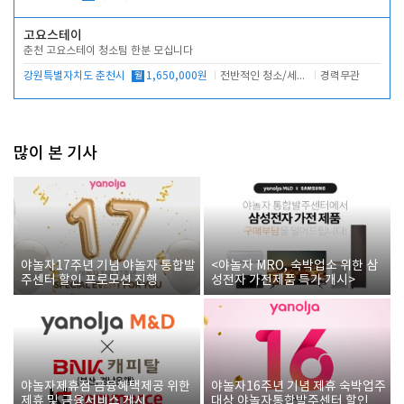
고요스테이
춘천 고요스테이 청소팀 한분 모십니다
강원특별자치도 춘천시
월
1,650,000원
전반적인 청소/세탁업무
경력무관
많이 본 기사
야놀자17주년 기념 야놀자 통합발
<야놀자 MRO, 숙박업소 위한 삼
주센터 할인 프로모션 진행
성전자 가전제품 특가 개시>
야놀자제휴점 금융혜택제공 위한
야놀자16주년 기념 제휴 숙박업주
제휴 및 금융서비스 게시
대상 야놀자통합발주센터 할인쿠