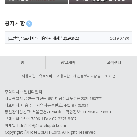
폰 증정
공지사항
[호텔업] 개인정보 처리방침 개정본1 (19.09.02)
2019.07.30
[호텔업] 유료서비스 이용약관 개정본2 (19.09.02)
2019.07.30
[호텔업] 개인정보 처리방침 개정본2 (19.09.02)
2019.07.30
홈
광고제휴
고객센터
이용약관
유료서비스 이용약관
개인정보처리방침
PC버전
주식회사 호텔업디알티
서울특별시 금천구 가산동 691 대륭테크노타운20차 1807호
대표이사: 이송주
사업자등록번호: 441-87-01934
통신판매업신고: 서울금천-1204 호
직업정보: J1206020200010
고객센터: 1644-7896
Fax: 02-2225-8487
이메일:
hdrt1109@hotelupdrt.com
Copyright ⓒ HotelupDRT Corp. All Right Reserved.