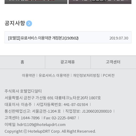
폰 증정
공지사항
[호텔업] 개인정보 처리방침 개정본1 (19.09.02)
2019.07.30
[호텔업] 유료서비스 이용약관 개정본2 (19.09.02)
2019.07.30
[호텔업] 개인정보 처리방침 개정본2 (19.09.02)
2019.07.30
홈
광고제휴
고객센터
이용약관
유료서비스 이용약관
개인정보처리방침
PC버전
주식회사 호텔업디알티
서울특별시 금천구 가산동 691 대륭테크노타운20차 1807호
대표이사: 이송주
사업자등록번호: 441-87-01934
통신판매업신고: 서울금천-1204 호
직업정보: J1206020200010
고객센터: 1644-7896
Fax: 02-2225-8487
이메일:
hdrt1109@hotelupdrt.com
Copyright ⓒ HotelupDRT Corp. All Right Reserved.