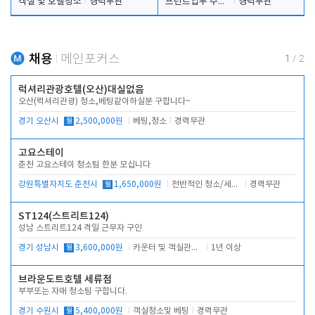
객실 및 호텔청소
경력무관
프런트업무 주간, 야간
경력무관
채용
메인포커스
1
/
2
럭셔리관광호텔(오산)대실없음
오산(럭셔리관광) 청소,베팅같이하실분 구합니다~
경기 오산시
월
2,500,000원
베팅,청소
경력무관
고요스테이
춘천 고요스테이 청소팀 한분 모십니다
강원특별자치도 춘천시
월
1,650,000원
전반적인 청소/세탁업무
경력무관
ST124(스트리트124)
성남 스트리트124 격일 근무자 구인
경기 성남시
월
3,600,000원
카운터 및 객실관리 전반
1년 이상
브라운도트호텔 세류점
부부또는 자매 청소팀 구합니다.
경기 수원시
월
5,400,000원
객실청소및 베팅
경력무관