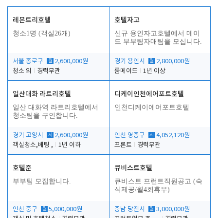
레몬트리호텔
호텔자고
청소1명 (객실26개)
신규 용인자고호텔에서 메이
드 부부팀자매팀을 모십니다.
서울 종로구
월
2,600,000원
경기 용인시
월
2,800,000원
청소 외
경력무관
룸메이드
1년 이상
일산대화 라트리호텔
디케이인천에어포트호텔
일산 대화역 라트리호텔에서
인천디케이에어포트호텔
청소팀을 구인합니다.
경기 고양시
시
2,600,000원
인천 영종구
시
4,052,120원
객실청소,베팅 ,
1년 이하
프론트
경력무관
호텔준
큐비스트호텔
부부팀 모집합니다.
큐비스트 프런트직원공고 (숙
식제공/월4회휴무)
인천 중구
월
5,000,000원
충남 당진시
월
3,000,000원