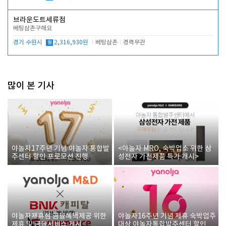
브라운도트세류점
베팅삼촌구해요
경기 수원시
월
2,316,930원
베팅삼촌
경력무관
많이 본 기사
야놀자17주년 기념 야놀자 통합발
<야놀자 MRO, 숙박업소 위한 삼
주센터 할인 프로모션 진행
성전자 가전제품 특가 개시>
야놀자제휴점 금융혜택제공 위한
야놀자16주년 기념 제휴 숙박업주
제휴 및 금융서비스 게시
대상 야놀자통합발주센터 할인쿠