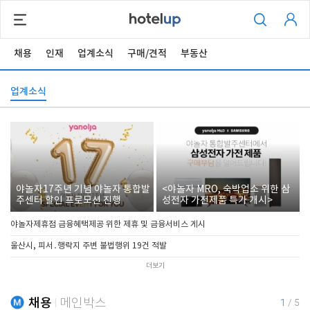
채용
인재
업계소식
구매/견적
부동산
업계소식
야놀자17주년 기념 야놀자 통합발
<야놀자 MRO, 숙박업소 위한 삼
주센터 할인 프로모션 진행
성전자 가전제품 특가 개시>
야놀자제휴점 금융혜택제공 위한 제휴 및 금융서비스 게시
울산시, 피서․행락지 주변 불법행위 19건 적발
더보기
채용
메인박스
1
/
5