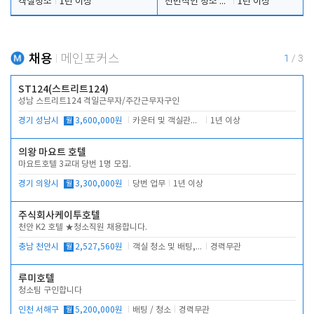
객실청소
1년 이상
전반적인 청소 업무(객실청소.객실정리)
1년 이상
채용
메인포커스
1
/
3
ST124(스트리트124)
성남 스트리트124 격일근무자/주간근무자구인
경기 성남시
월
3,600,000원
카운터 및 객실관리 전반
1년 이상
의왕 마요트 호텔
마요트호텔 3교대 당번 1명 모집.
경기 의왕시
월
3,300,000원
당번 업무
1년 이상
주식회사케이투호텔
천안 K2 호텔 ★청소직원 채용합니다.
충남 천안시
월
2,527,560원
객실 청소 및 배팅, 주변 시설 청소
경력무관
루미호텔
청소팀 구인합니다
인천 서해구
월
5,200,000원
배팅 / 청소
경력무관