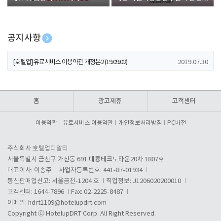
폰 증정
공지사항
[호텔업] 개인정보 처리방침 개정본1 (19.09.02)
2019.07.30
[호텔업] 유료서비스 이용약관 개정본2 (19.09.02)
2019.07.30
[호텔업] 개인정보 처리방침 개정본2 (19.09.02)
2019.07.30
홈
광고제휴
고객센터
이용약관
유료서비스 이용약관
개인정보처리방침
PC버전
주식회사 호텔업디알티
서울특별시 금천구 가산동 691 대륭테크노타운20차 1807호
대표이사: 이송주
사업자등록번호: 441-87-01934
통신판매업신고: 서울금천-1204 호
직업정보: J1206020200010
고객센터: 1644-7896
Fax: 02-2225-8487
이메일:
hdrt1109@hotelupdrt.com
Copyright ⓒ HotelupDRT Corp. All Right Reserved.