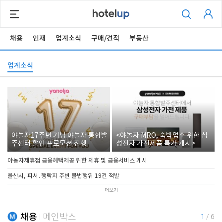
채용
인재
업계소식
구매/견적
부동산
업계소식
야놀자17주년 기념 야놀자 통합발
<야놀자 MRO, 숙박업소 위한 삼
주센터 할인 프로모션 진행
성전자 가전제품 특가 개시>
야놀자제휴점 금융혜택제공 위한 제휴 및 금융서비스 게시
울산시, 피서․행락지 주변 불법행위 19건 적발
더보기
채용
메인박스
1
/
6