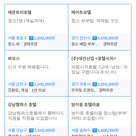
레몬트리호텔
메이트모텔
청소1명 (객실26개)
청소 부부팀. 자매팀 구인
서울 종로구
월
2,600,000원
경기 안산시
월
4,800,000원
청소 외
경력무관
청소 배팅 부부 구합니다
경력무관
바모스
(주)대건산업 <호텔시저>
신규 직원 채용합니다.
의왕시저호텔 3교대<남성> 과
장님 구합니다(격.비.비)
서울 금천구
월
3,500,000원
경기 의왕시
월
2,850,000원
프론트, 객실
1년 이상
주차및.프론트,
경력무관
강남캠퍼스 호텔
방이동 호텔라움
강남캠퍼스호텔에서 룸메이드
방이동 호텔라움 청소팀(부부/
직원을 직원을 모집합니다
자매) 모집합니다.
서울 강남구
월
2,430,000원
서울 송파구
월
5,600,000원