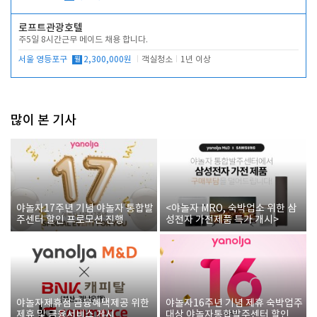
로프트관광호텔
주5일 8시간근무 메이드 채용 합니다.
서울 영등포구
월
2,300,000원
객실청소
1년 이상
많이 본 기사
야놀자17주년 기념 야놀자 통합발
<야놀자 MRO, 숙박업소 위한 삼
주센터 할인 프로모션 진행
성전자 가전제품 특가 개시>
야놀자제휴점 금융혜택제공 위한
야놀자16주년 기념 제휴 숙박업주
제휴 및 금융서비스 게시
대상 야놀자통합발주센터 할인쿠